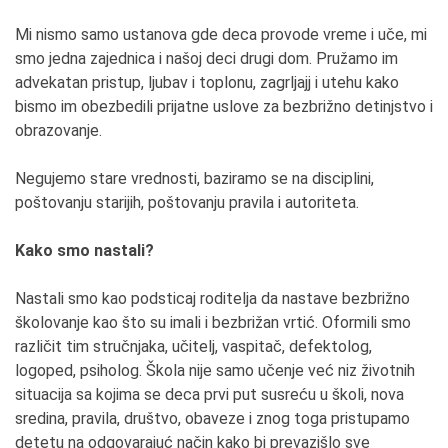
Mi nismo samo ustanova gde deca provode vreme i uče, mi
smo jedna zajednica i našoj deci drugi dom. Pružamo im
advekatan pristup, ljubav i toplonu, zagrljajj i utehu kako
bismo im obezbedili prijatne uslove za bezbrižno detinjstvo i
obrazovanje.
Negujemo stare vrednosti, baziramo se na disciplini,
poštovanju starijih, poštovanju pravila i autoriteta.
Kako smo nastali?
Nastali smo kao podsticaj roditelja da nastave bezbrižno
školovanje kao što su imali i bezbrižan vrtić. Oformili smo
različit tim stručnjaka, učitelj, vaspitač, defektolog,
logoped, psiholog. Škola nije samo učenje već niz životnih
situacija sa kojima se deca prvi put susreću u školi, nova
sredina, pravila, društvo, obaveze i znog toga pristupamo
detetu na odgovarajuć način kako bi prevazišlo sve