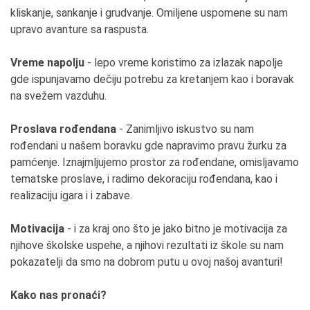
kliskanje, sankanje i grudvanje. Omiljene uspomene su nam
upravo avanture sa raspusta.
Vreme napolju
- lepo vreme koristimo za izlazak napolje
gde ispunjavamo dečiju potrebu za kretanjem kao i boravak
na svežem vazduhu.
Proslava rođendana
- Zanimljivo iskustvo su nam
rođendani u našem boravku gde napravimo pravu žurku za
pamćenje. Iznajmljujemo prostor za rođendane, omisljavamo
tematske proslave, i radimo dekoraciju rođendana, kao i
realizaciju igara i i zabave.
Motivacija
- i za kraj ono što je jako bitno je motivacija za
njihove školske uspehe, a njihovi rezultati iz škole su nam
pokazatelji da smo na dobrom putu u ovoj našoj avanturi!
Kako nas pronaći?