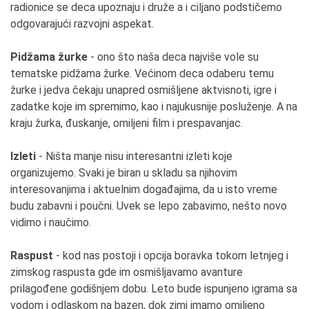
radionice se deca upoznaju i druže a i ciljano podstičemo
odgovarajući razvojni aspekat.
Pidžama žurke
- ono što naša deca najviše vole su
tematske pidžama žurke. Većinom deca odaberu temu
žurke i jedva čekaju unapred osmišljene aktvisnoti, igre i
zadatke koje im spremimo, kao i najukusnije posluženje. A na
kraju žurka, đuskanje, omiljeni film i prespavanjac.
Izleti
- Ništa manje nisu interesantni izleti koje
organizujemo. Svaki je biran u skladu sa njihovim
interesovanjima i aktuelnim događajima, da u isto vreme
budu zabavni i poučni. Uvek se lepo zabavimo, nešto novo
vidimo i naučimo.
Raspust
- kod nas postoji i opcija boravka tokom letnjeg i
zimskog raspusta gde im osmišljavamo avanture
prilagođene godišnjem dobu. Leto bude ispunjeno igrama sa
vodom i odlaskom na bazen, dok zimi imamo omiljeno