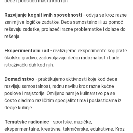
dece i podstiču maštu kod njih.
Razvijanje kognitivnih sposobnosti
- odvija se kroz razne
zanimljive logičke zadatke. Deca samostalno ili uz pomoć
rešavaju zadatke, prolazeći razne problematike i dolaze do
rešenja.
Eksperimentalni rad
- realizujemo eksperimente koji prate
školsko gradivo, zadovoljavaju dečiju radoznalost i bude
istraživački duh kod njih.
Domaćinstvo
- praktikujemo aktivnosti koje kod dece
razvijaju samostalnost, radnu naviku kroz razne kućne
poslove i majstorije. Omiljeno nam je kulinarstvo pa se
često sladimo različitim specijalitetima i poslasticama iz
dečije kuhinje.
Tematske radionice
- sportske, muzičke,
eksperimentalne, kreativne, takmičarske, edukativne. Kroz