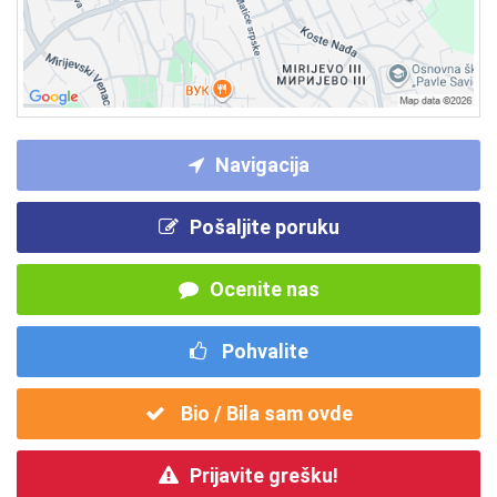
Navigacija
Pošaljite poruku
Ocenite nas
Pohvalite
Bio / Bila sam ovde
Prijavite grešku!