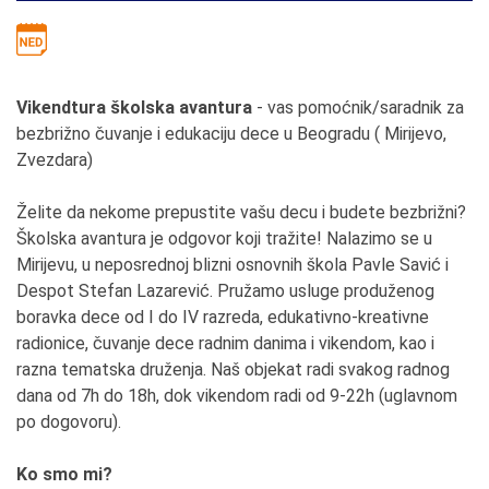
Vikendtura školska avantura
- vas pomoćnik/saradnik za
bezbrižno čuvanje i edukaciju dece u Beogradu ( Mirijevo,
Zvezdara)
Želite da nekome prepustite vašu decu i budete bezbrižni?
Školska avantura je odgovor koji tražite! Nalazimo se u
Mirijevu, u neposrednoj blizni osnovnih škola Pavle Savić i
Despot Stefan Lazarević. Pružamo usluge produženog
boravka dece od I do IV razreda, edukativno-kreativne
radionice, čuvanje dece radnim danima i vikendom, kao i
razna tematska druženja. Naš objekat radi svakog radnog
dana od 7h do 18h, dok vikendom radi od 9-22h (uglavnom
po dogovoru).
Ko smo mi?