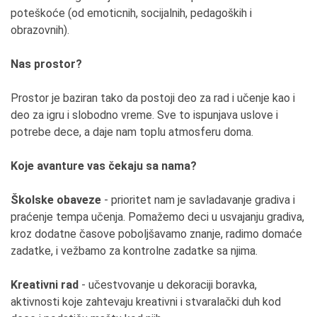
poteškoće (od emoticnih, socijalnih, pedagoških i
obrazovnih).
Nas prostor?
Prostor je baziran tako da postoji deo za rad i učenje kao i
deo za igru i slobodno vreme. Sve to ispunjava uslove i
potrebe dece, a daje nam toplu atmosferu doma.
Koje avanture vas čekaju sa nama?
Školske obaveze
- prioritet nam je savladavanje gradiva i
praćenje tempa učenja. Pomažemo deci u usvajanju gradiva,
kroz dodatne časove poboljšavamo znanje, radimo domaće
zadatke, i vežbamo za kontrolne zadatke sa njima.
Kreativni rad
- učestvovanje u dekoraciji boravka,
aktivnosti koje zahtevaju kreativni i stvaralački duh kod