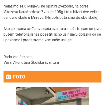
Nalazimo se u Mirijevu, na opštini Zvezdara, na adresi
Vitezova Karađorđeve Zvezde 105g i to u blizini dve velike
osnovne škole u Mirijevu. (Na pola puta smo do obe škole)
Ako se i vama sviđa ova naša avantura, možete nam se javiti
putem telefona ili nas posetiti lično uz najavu dolaska da se
upoznamo i predstavimo vam naše usluge.
Rado vas čekamo,
Vaša Vikendtura Školska avantura
FOTO