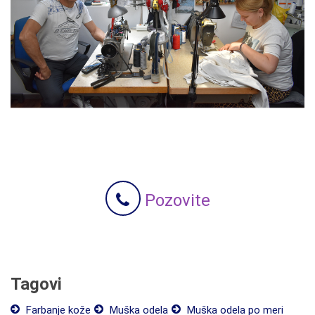
Pozovite
Tagovi
Farbanje kože
Muška odela
Muška odela po meri