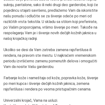
suknju, pantalone, sako ili neki drugi deo garderobe, koji će
pojedincu stajati savršeno, predlažemo Vam da iskoristite
našu ponudu i odlučite se za šivenje odeće po meri od
različitih vrsta tekstila. U skladu sa stilom koji preferirate,
po Vašim proporcijama, vršimo šivenje po meri. Takođe na
raspolaganju Vam je i šivenje novih dečijih kožnih jaknica u
našoj krojačkoj radnji.
Ukoliko se desi da Vam zatreba zamena rajsferšlusa ili
rendera, na pravom ste mestu. U najkraćem vremenskom
periodu izvršićemo zamenu pomenutih delova i omogućiti
Vam da nosite Vašu garderobu.
Farbanje kože i nameštaja od kože, popravka kože, šivenje
po meri kupca i šivenje dečijih kožnih jaknica, zemena
rajsferšlusa i rendera po veoma pristupačnim cenama.
Univerzalni krojač, Vama na usluzi.