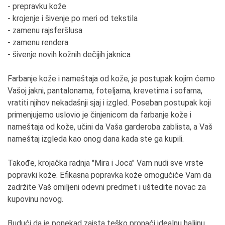
- prepravku kože
- krojenje i šivenje po meri od tekstila
- zamenu rajsferšlusa
- zamenu rendera
- šivenje novih kožnih dečijih jaknica
Farbanje kože i nameštaja od kože, je postupak kojim ćemo
Vašoj jakni, pantalonama, foteljama, krevetima i sofama,
vratiti njihov nekadašnji sjaj i izgled. Poseban postupak koji
primenjujemo uslovio je činjenicom da farbanje kože i
nameštaja od kože, učini da Vaša garderoba zablista, a Vaš
nameštaj izgleda kao onog dana kada ste ga kupili.
Takođe, krojačka radnja "Mira i Joca" Vam nudi sve vrste
popravki kože. Efikasna popravka kože omogućiće Vam da
zadržite Vaš omiljeni odevni predmet i uštedite novac za
kupovinu novog.
Budući da je ponekad zaista teško pronaći idealnu haljinu,