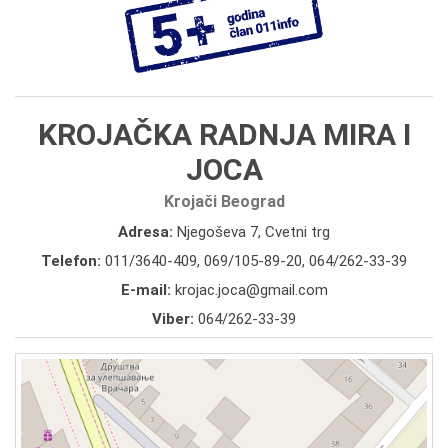
KROJAČKA RADNJA MIRA I
JOCA
Krojači Beograd
Adresa:
Njegoševa 7, Cvetni trg
Telefon:
011/3640-409
,
069/105-89-20
,
064/262-33-39
E-mail:
krojac.joca@gmail.com
Viber:
064/262-33-39