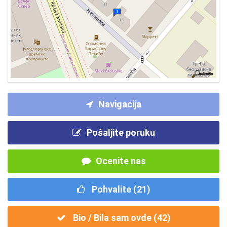
Navigacija
Pošaljite poruku
Ocenite nas
Pohvalite (
21
)
Bio / Bila sam ovde (
42
)