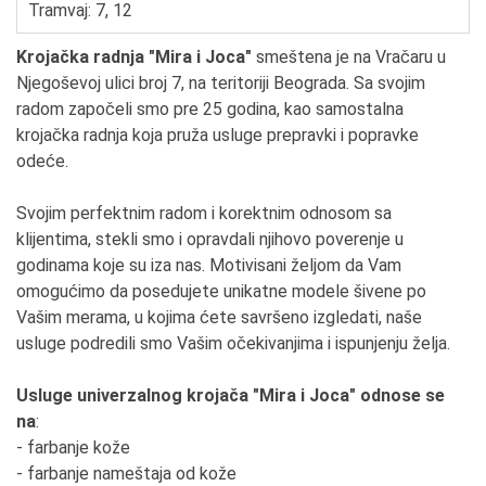
Tramvaj: 7, 12
Krojačka radnja "Mira i Joca"
smeštena je na Vračaru u
Njegoševoj ulici broj 7, na teritoriji Beograda. Sa svojim
radom započeli smo pre 25 godina, kao samostalna
krojačka radnja koja pruža usluge prepravki i popravke
odeće.
Svojim perfektnim radom i korektnim odnosom sa
klijentima, stekli smo i opravdali njihovo poverenje u
godinama koje su iza nas. Motivisani željom da Vam
omogućimo da posedujete unikatne modele šivene po
Vašim merama, u kojima ćete savršeno izgledati, naše
usluge podredili smo Vašim očekivanjima i ispunjenju želja.
Usluge univerzalnog krojača "Mira i Joca" odnose se
na
:
- farbanje kože
- farbanje nameštaja od kože