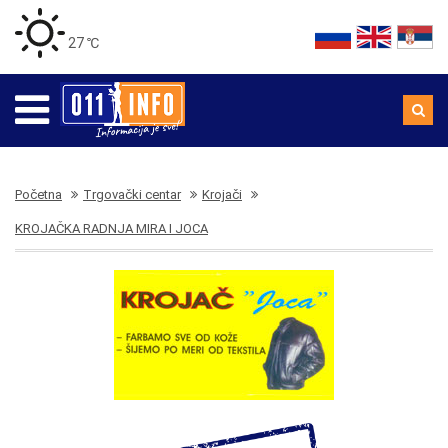
27 ℃
Početna
Trgovački centar
Krojači
KROJAČKA RADNJA MIRA I JOCA