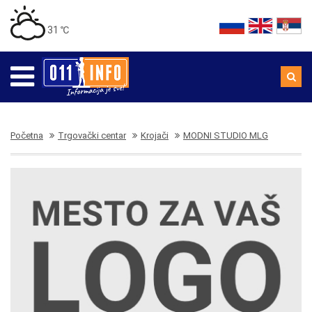
31 ℃
Početna
Trgovački centar
Krojači
MODNI STUDIO MLG