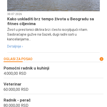
30.07.2026
Kako uskladiti brz tempo života u Beogradu sa
fitnes ciljevima
Život u prestonici diktira brz i često iscrpljujući ritam.
Saobraćajne gužve na Gazeli, dugi radni sati u
kancelarijama...
Detaljnije ›
OGLASI ZA POSAO
Pomoćni radnik u kuhinji
4.000,00 RSD
Veterinar
60.000,00 RSD
Radnik - perač
80.000,00 RSD