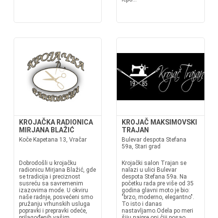
KROJAČKA RADIONICA
KROJAČ MAKSIMOVSKI
MIRJANA BLAŽIĆ
TRAJAN
Koče Kapetana 13, Vračar
Bulevar despota Stefana
59a, Stari grad
Dobrodošli u krojačku
Krojački salon Trajan se
radionicu Mirjana Blažić, gde
nalazi u ulici Bulevar
se tradicija i preciznost
despota Stefana 59a. Na
susreću sa savremenim
početku rada pre više od 35
izazovima mode. U okviru
godina glavni moto je bio:
naše radnje, posvećeni smo
"brzo, moderno, elegantno".
pružanju vrhunskih usluga
To isto i danas
popravki i prepravki odeće,
nastavljamo.Odela po meri
prilagođenih vašim
šiju najpre oni čiji posao