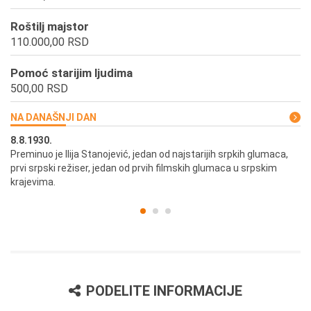
Roštilj majstor
110.000,00 RSD
Pomoć starijim ljudima
500,00 RSD
NA DANAŠNJI DAN
8.8.1930.
8.
Preminuo je Ilija Stanojević, jedan od najstarijih srpkih glumaca,
U 
prvi srpski režiser, jedan od prvih filmskih glumaca u srpskim
krajevima.
PODELITE INFORMACIJE