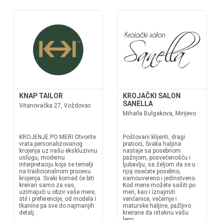
KNAP TAILOR
KROJAČKI SALON
SANELLA
Vitanovačka 27, Voždovac
Mihaila Bulgakova, Mirijevo
KROJENJE PO MERI Otvorite
Poštovani klijenti, dragi
vrata personalizovanog
pratioci, Svaka haljina
krojenja uz našu ekskluzivnu
nastaje sa posebnom
uslugu, modernu
pažnjom, posvećenošću i
interpretaciju koja se temelji
ljubavlju, sa željom da se u
na tradicionalnom procesu
njoj osećate posebno,
krojenja. Svaki komad će biti
samouvereno i jedinstveno.
kreiran samo za vas,
Kod mene možete sašiti po
uzimajući u obzir vaše mere,
meri, kao i iznajmiti
stil i preferencije, od modela i
venčanice, večernje i
tkanine pa sve do najmanjih
maturske haljine, pažljivo
detalj...
kreirane da istaknu vašu
lepo...