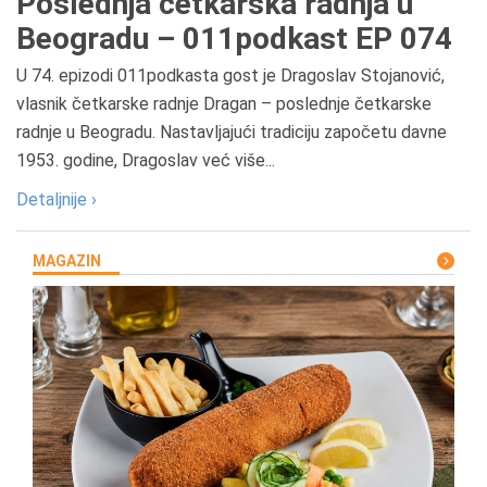
Poslednja četkarska radnja u
Beogradu – 011podkast EP 074
U 74. epizodi 011podkasta gost je Dragoslav Stojanović,
vlasnik četkarske radnje Dragan – poslednje četkarske
radnje u Beogradu. Nastavljajući tradiciju započetu davne
1953. godine, Dragoslav već više...
Detaljnije ›
MAGAZIN