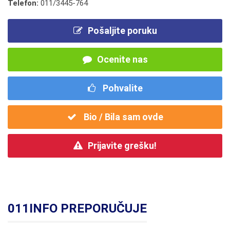
Telefon:
011/3445-764
Pošaljite poruku
Ocenite nas
Pohvalite
Bio / Bila sam ovde
Prijavite grešku!
011INFO PREPORUČUJE