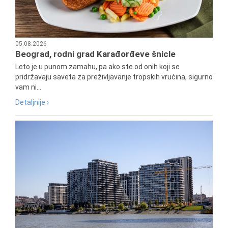
05.08.2026
Beograd, rodni grad Karađorđeve šnicle
Leto je u punom zamahu, pa ako ste od onih koji se
pridržavaju saveta za preživljavanje tropskih vrućina, sigurno
vam ni...
Detaljnije ›