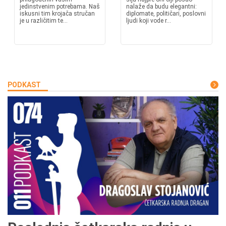
jedinstvenim potrebama. Naš
nalaže da budu elegantni:
iskusni tim krojača stručan
diplomate, političari, poslovni
je u različitim te...
ljudi koji vode r...
PODKAST