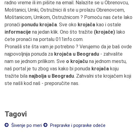
radno vreme ili im pišite na email. Nalazite se u Obrenovcu,
Moštanici, Umki, Ostružnici ili ste u prolazu Obrenovcem,
Moštanicom, Umkom, Ostružnicom ? Pomoću nas ćete lako
pronaći
ponudu krojača
. Sve oko
krojača
kao i ostale
informacije
na jedan klik. Ono što tražite
(krojače)
lako
ćete pronaći na portalu 011info.com.
Pronašli ste šta vam je potrebno ? Verujemo da je baš ovde
najpovoljnija ponuda za
krojača u Beogradu
- zahvalite
nam se jednom prilikom. Sve
o krojaču
na jednom mestu,
naš portal je tu zbog vas kako bi ponuda
krojača
koju
tražite bila
najbolja u Beogradu
. Zahvalni ste krojačem koji
ste našli kod naš - preporučite nas.
Tagovi
Šivenje po meri
Prepravke i popravke odeće