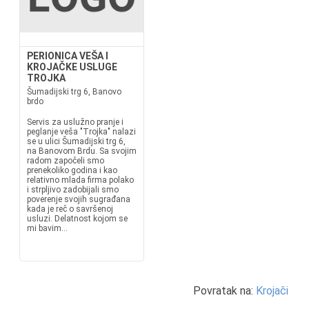
PERIONICA VEŠA I
KROJAČKE USLUGE
TROJKA
Šumadijski trg 6, Banovo
brdo
Servis za uslužno pranje i
peglanje veša "Trojka" nalazi
se u ulici Šumadijski trg 6,
na Banovom Brdu. Sa svojim
radom započeli smo
prenekoliko godina i kao
relativno mlada firma polako
i strpljivo zadobijali smo
poverenje svojih sugrađana
kada je reč o savršenoj
usluzi. Delatnost kojom se
mi bavim...
Povratak na:
Krojači