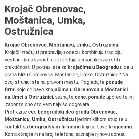
Krojač Obrenovac,
Moštanica, Umka,
Ostružnica
Krojač Obrenovac, Moštanica, Umka, Ostružnica
.
Krojači izrađuju i prepravljaju odeću, kombinuju tradiciju,
veštinu i kreativnost, obezbeđuju personalizovan stil i
praktičnost. U potrazi ste za
krojačima u Beogradu
u delu
grada blizu Obrenovca, Moštanice, Umke, Ostružnice? Na
ovoj stranici ste na pravom mestu. Pogledajte
ponude
firmi
koje se bave
krojačima u Obrenovcu u Moštanici
na Umci u Ostružnici
, saznajte
cene
,
ponude
uporedite ih i
izaberite ono što vam najviše odgovara.
Pretražite ceo
beogradski deo grada Obrenovac,
Moštanicu, Umku, Ostružnicu
i jednim klikom stupite u
kontakt sa
beogradskim firmama
koji se bave
krojačima
.
Kontaktirajte ih na broj telefona, saznajte njihovu adresu,