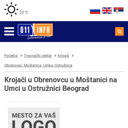
32 ℃
Početna
Trgovački centar
Krojači
Obrenovac, Moštanica, Umka, Ostružnica
Krojači u Obrenovcu u Moštanici na
Umci u Ostružnici Beograd