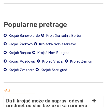
Popularne pretrage
Krojač Banovo brdo
Krojačka radnja Borča
Krojač Žarkovo
Krojačka radnja Mirijevo
Krojač Banjica
Krojač Novi Beograd
Krojač Voždovac
Krojač Vračar
Krojač Zemun
Krojač Zvezdara
Krojač Stari grad
FAQ
Da li krojač može da napravi odevni
predmet po slici bez uzorka i primera