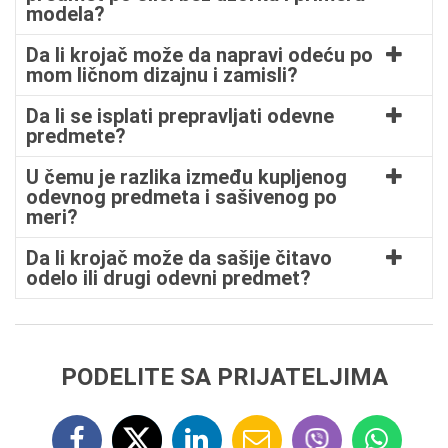
modela?
Da li krojač može da napravi odeću po
mom ličnom dizajnu i zamisli?
Da li se isplati prepravljati odevne
predmete?
U čemu je razlika između kupljenog
odevnog predmeta i sašivenog po
meri?
Da li krojač može da sašije čitavo
odelo ili drugi odevni predmet?
PODELITE SA PRIJATELJIMA