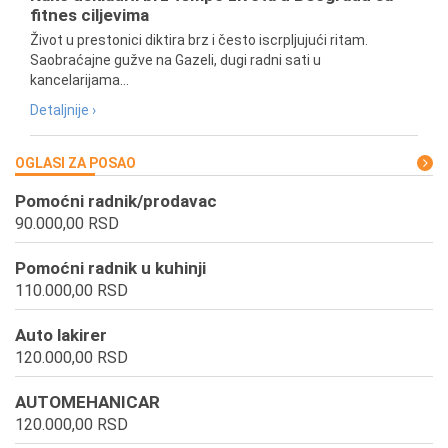
fitnes ciljevima
Život u prestonici diktira brz i često iscrpljujući ritam.
Saobraćajne gužve na Gazeli, dugi radni sati u
kancelarijama...
Detaljnije ›
OGLASI ZA POSAO
Pomoćni radnik/prodavac
90.000,00 RSD
Pomoćni radnik u kuhinji
110.000,00 RSD
Auto lakirer
120.000,00 RSD
AUTOMEHANICAR
120.000,00 RSD