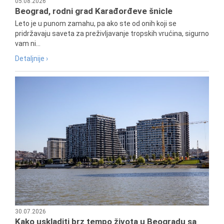
05.08.2026
Beograd, rodni grad Karađorđeve šnicle
Leto je u punom zamahu, pa ako ste od onih koji se
pridržavaju saveta za preživljavanje tropskih vrućina, sigurno
vam ni...
Detaljnije ›
30.07.2026
Kako uskladiti brz tempo života u Beogradu sa