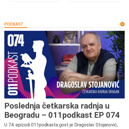
PODKAST
Poslednja četkarska radnja u
Beogradu – 011podkast EP 074
U 74. epizodi 011podkasta gost je Dragoslav Stojanović,