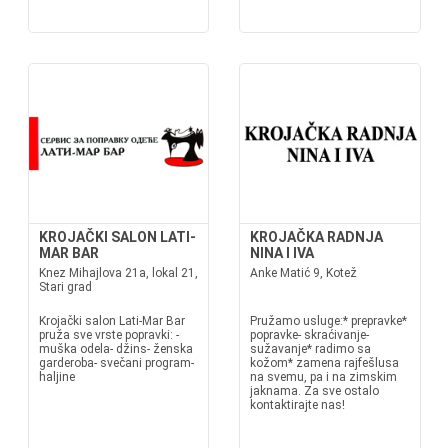
KROJAČKI SALON LATI-
KROJAČKA RADNJA
MAR BAR
NINA I IVA
Knez Mihajlova 21a, lokal 21,
Anke Matić 9, Kotež
Stari grad
Krojački salon Lati-Mar Bar
Pružamo usluge:* prepravke*
pruža sve vrste popravki: -
popravke- skraćivanje-
muška odela- džins- ženska
sužavanje* radimo sa
garderoba- svečani program-
kožom* zamena rajfešlusa
haljine
na svemu, pa i na zimskim
jaknama. Za sve ostalo
kontaktirajte nas!