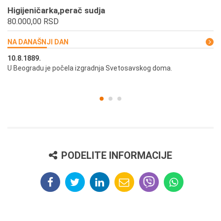
Higijeničarka,perač sudja
80.000,00 RSD
NA DANAŠNJI DAN
10.8.1889.
10
U Beogradu je počela izgradnja Svetosavskog doma.
Ut
st
PODELITE INFORMACIJE