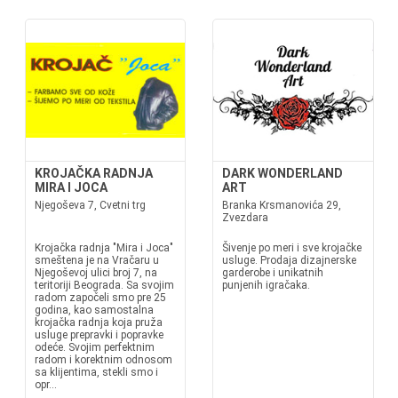
KROJAČKA RADNJA
DARK WONDERLAND
MIRA I JOCA
ART
Njegoševa 7, Cvetni trg
Branka Krsmanovića 29,
Zvezdara
Krojačka radnja "Mira i Joca"
Šivenje po meri i sve krojačke
smeštena je na Vračaru u
usluge. Prodaja dizajnerske
Njegoševoj ulici broj 7, na
garderobe i unikatnih
teritoriji Beograda. Sa svojim
punjenih igračaka.
radom započeli smo pre 25
godina, kao samostalna
krojačka radnja koja pruža
usluge prepravki i popravke
odeće. Svojim perfektnim
radom i korektnim odnosom
sa klijentima, stekli smo i
opr...