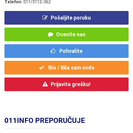
Telefon:
011/3112-362
Pošaljite poruku
Ocenite nas
Pohvalite
Bio / Bila sam ovde
Prijavite grešku!
011INFO PREPORUČUJE