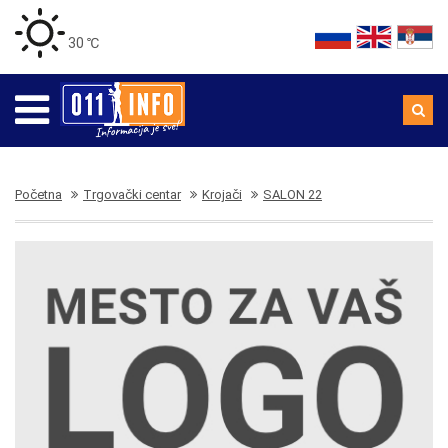
30 ℃
Početna
Trgovački centar
Krojači
SALON 22