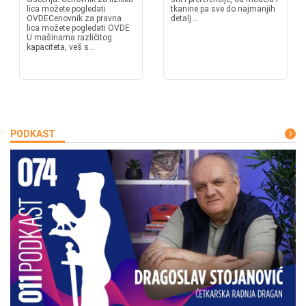
lica možete pogledati
tkanine pa sve do najmanjih
OVDECenovnik za pravna
detalj...
lica možete pogledati OVDE
U mašinama različitog
kapaciteta, veš s...
PODKAST