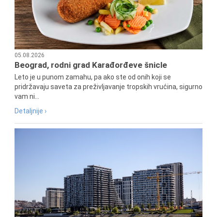
05.08.2026
Beograd, rodni grad Karađorđeve šnicle
Leto je u punom zamahu, pa ako ste od onih koji se
pridržavaju saveta za preživljavanje tropskih vrućina, sigurno
vam ni...
Detaljnije ›