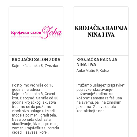
KROJAČKI SALON ZOKA
KROJAČKA RADNJA
NINA I IVA
Kajmakčalanska 8, Zvezdara
Anke Matić 9, Kotež
Postojimo već više od 10
Pružamo usluge:* prepravke*
godina na adresi
popravke- skraćivanje-
Kajmakčalanska 8, Crveni
sužavanje* radimo sa
krst, Beograd. Sa više od 30
kožom* zamena rajfešlusa
godina krojačkog iskustva
na svemu, pa i na zimskim
trudimo se da pružamo
jaknama. Za sve ostalo
visok nivo usluga u izradi
kontaktirajte nas!
modela po meri i građi tela.
Naša ponuda obuhvata
skraćivanje, šivenje po meri,
zamenu rajsfešlusa, obradu
ćebadi i zavesa, kore...