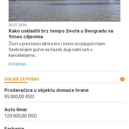
30.07.2026
Kako uskladiti brz tempo života u Beogradu sa
fitnes ciljevima
Život u prestonici diktira brz i često iscrpljujući ritam.
Saobraćajne gužve na Gazeli, dugi radni sati u
kancelarijama...
Detaljnije ›
OGLASI ZA POSAO
Prodavačica u objektu domaće hrane
95.000,00 RSD
Auto limar
120.000,00 RSD
Farbanje