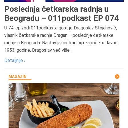
Poslednja četkarska radnja u
Beogradu – 011podkast EP 074
U 74. epizodi 011podkasta gost je Dragoslav Stojanović,
vlasnik četkarske radnje Dragan – poslednje četkarske
radnje u Beogradu. Nastavljajući tradiciju započetu davne
1953. godine, Dragoslav već više...
Detaljnije ›
MAGAZIN