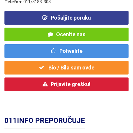
Telefon:
011/3183-308
Pošaljite poruku
Ocenite nas
Pohvalite
Bio / Bila sam ovde
Prijavite grešku!
011INFO PREPORUČUJE