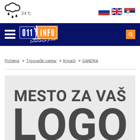
34 ℃
Početna
Trgovački centar
Krojači
SANDRA