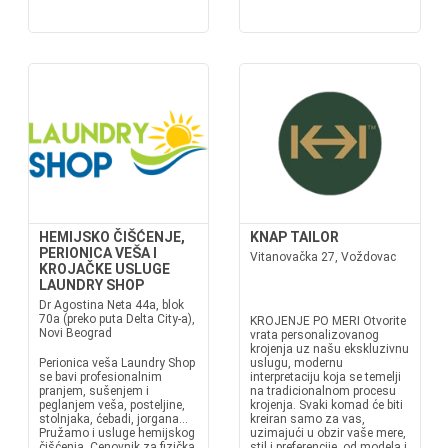
HEMIJSKO ČIŠĆENJE,
KNAP TAILOR
PERIONICA VEŠA I
Vitanovačka 27, Voždovac
KROJAČKE USLUGE
LAUNDRY SHOP
Dr Agostina Neta 44a, blok
70a (preko puta Delta City-a),
KROJENJE PO MERI Otvorite
Novi Beograd
vrata personalizovanog
krojenja uz našu ekskluzivnu
Perionica veša Laundry Shop
uslugu, modernu
se bavi profesionalnim
interpretaciju koja se temelji
pranjem, sušenjem i
na tradicionalnom procesu
peglanjem veša, posteljine,
krojenja. Svaki komad će biti
stolnjaka, ćebadi, jorgana...
kreiran samo za vas,
Pružamo i usluge hemijskog
uzimajući u obzir vaše mere,
čišćenja. Cenovnik za fizička
stil i preferencije, od modela i