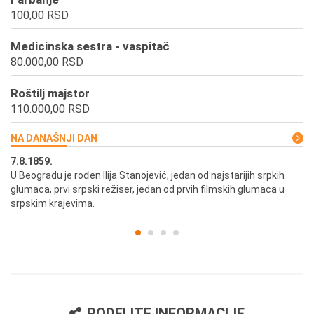
100,00 RSD
Medicinska sestra - vaspitač
80.000,00 RSD
Roštilj majstor
110.000,00 RSD
NA DANAŠNJI DAN
7.8.1859.
7.
U Beogradu je rođen Ilija Stanojević, jedan od najstarijih srpkih
U 
glumaca, prvi srpski režiser, jedan od prvih filmskih glumaca u
re
srpskim krajevima.
PODELITE INFORMACIJE