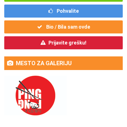
Pohvalite
Bio / Bila sam ovde
Prijavite grešku!
MESTO ZA GALERIJU