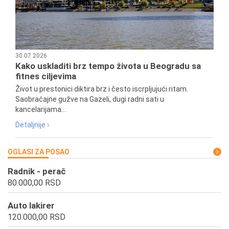
30.07.2026
Kako uskladiti brz tempo života u Beogradu sa
fitnes ciljevima
Život u prestonici diktira brz i često iscrpljujući ritam.
Saobraćajne gužve na Gazeli, dugi radni sati u
kancelarijama...
Detaljnije ›
OGLASI ZA POSAO
Radnik - perač
80.000,00 RSD
Auto lakirer
120.000,00 RSD