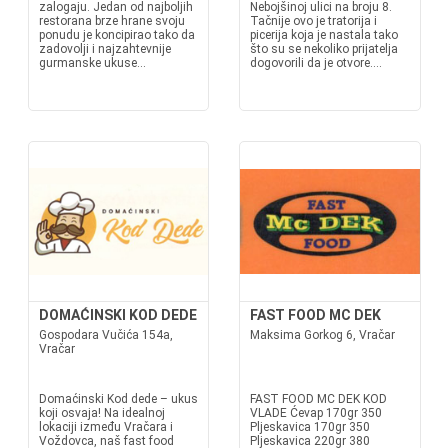
zalogaju. Jedan od najboljih
Nebojšinoj ulici na broju 8.
restorana brze hrane svoju
Tačnije ovo je tratorija i
ponudu je koncipirao tako da
picerija koja je nastala tako
zadovolji i najzahtevnije
što su se nekoliko prijatelja
gurmanske ukuse...
dogovorili da je otvore....
DOMAĆINSKI KOD DEDE
FAST FOOD MC DEK
Gospodara Vučića 154a,
Maksima Gorkog 6, Vračar
Vračar
Domaćinski Kod dede – ukus
FAST FOOD MC DEK KOD
koji osvaja! Na idealnoj
VLADE Ćevap 170gr 350
lokaciji između Vračara i
Pljeskavica 170gr 350
Voždovca, naš fast food
Pljeskavica 220gr 380