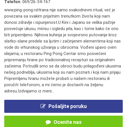
Telefon:
069/26-34-167
www.ping-pong.rsHrana nije samo svakodnevni ritual, već je
povezana sa svakim prijatnim trenutkom života koji nam
donosi zdravlje i ispunjenost.U Kini i Japanu se velika pažnje
posvećuje ukusu, mirisu i izgledu jela, kao i tome kako će ono
biti pripemljeno. Njihova kuhinja je svojevrsno putovanje kroz
slatko-slane predele sa ljutim i začinjenim elementima koji nas
vode do vrhunskog uživanja u obrocima. Vođeni upavo ovim
idejama, u restoranu Ping Pong Centar smo posvećeni
pripremanju hrane po tradicionalnoj recepturi sa originalnim
začinima. Potrudili smo se da obroci budu prilagođeni ukusima
nešeg podneblja, ukusima koji su nam poznati i koji nam prijaju.
Pripremljenu hranu možete probati u našem restoranu ili
poručiti telefonom, a mi ćemo je dostaviti na željenu
adresu.Izdvajamo iz meni...
Pošaljite poruku
Ocenite nas