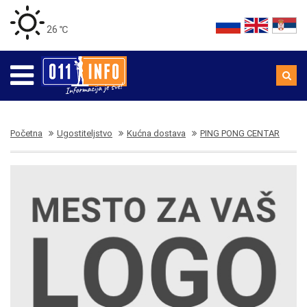
26 ℃
Početna
Ugostiteljstvo
Kućna dostava
PING PONG CENTAR