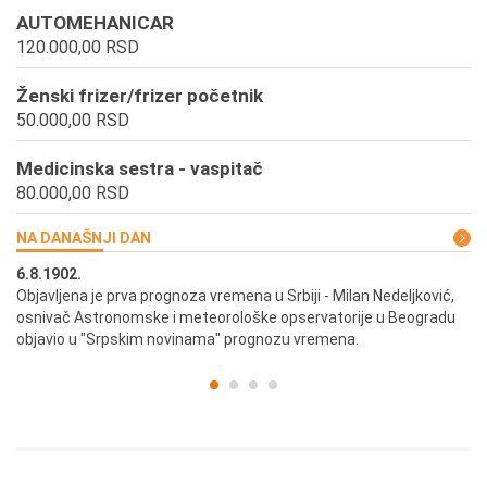
AUTOMEHANICAR
120.000,00 RSD
Ženski frizer/frizer početnik
50.000,00 RSD
Medicinska sestra - vaspitač
80.000,00 RSD
NA DANAŠNJI DAN
6.8.1902.
6.
ik
Objavljena je prva prognoza vremena u Srbiji - Milan Nedeljković,
Od
osnivač Astronomske i meteorološke opservatorije u Beogradu
Be
objavio u "Srpskim novinama" prognozu vremena.