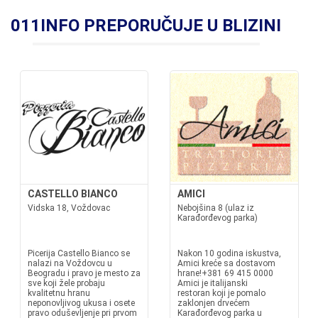
011INFO PREPORUČUJE U BLIZINI
CASTELLO BIANCO
AMICI
Vidska 18, Voždovac
Nebojšina 8 (ulaz iz
Karađorđevog parka)
Picerija Castello Bianco se
Nakon 10 godina iskustva,
nalazi na Voždovcu u
Amici kreće sa dostavom
Beogradu i pravo je mesto za
hrane!+381 69 415 0000
sve koji žele probaju
Amici je italijanski
kvalitetnu hranu
restoran koji je pomalo
neponovljivog ukusa i osete
zaklonjen drvećem
pravo oduševljenje pri prvom
Karađorđevog parka u