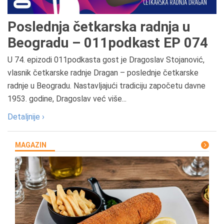
Poslednja četkarska radnja u
Beogradu – 011podkast EP 074
U 74. epizodi 011podkasta gost je Dragoslav Stojanović,
vlasnik četkarske radnje Dragan – poslednje četkarske
radnje u Beogradu. Nastavljajući tradiciju započetu davne
1953. godine, Dragoslav već više...
Detaljnije ›
MAGAZIN