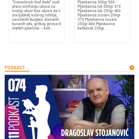
"Domaćinski Kod dede" nudi
Pljeskavica 300gr 550
pravu simfoniju ukusa za
Pljeskavica luk 200gr 370
svačiji ukus! Bez obzira da li
Pljeskavica luk 250gr 400
ste ljubitelj sočnog roštilja,
Pljeskavica susam 200gr
savršenih burgera, domaćih
370 Pljeskavica susam
kuvanih jela, grčkog girosa ili
250gr 400 Pljeskavica
slatkih palačinki – kod...
kačkavalj 220gr...
PODKAST