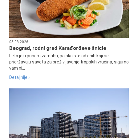
05.08.2026
Beograd, rodni grad Karađorđeve šnicle
Leto je u punom zamahu, pa ako ste od onih koji se
pridržavaju saveta za preživljavanje tropskih vrućina, sigurno
vam ni...
Detaljnije ›