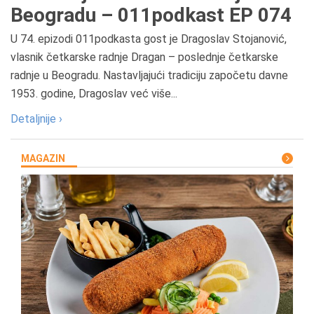
Beogradu – 011podkast EP 074
U 74. epizodi 011podkasta gost je Dragoslav Stojanović,
vlasnik četkarske radnje Dragan – poslednje četkarske
radnje u Beogradu. Nastavljajući tradiciju započetu davne
1953. godine, Dragoslav već više...
Detaljnije ›
MAGAZIN