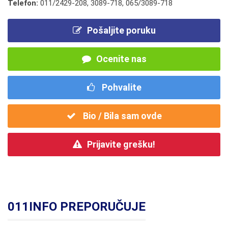
Telefon:
011/2429-208
,
3089-718
,
065/3089-718
Pošaljite poruku
Ocenite nas
Pohvalite
Bio / Bila sam ovde
Prijavite grešku!
011INFO PREPORUČUJE