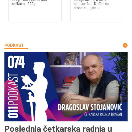
kačkavalj 220gr...
pristupačne. Dođite da
probate – jedno...
PODKAST
Poslednja četkarska radnja u