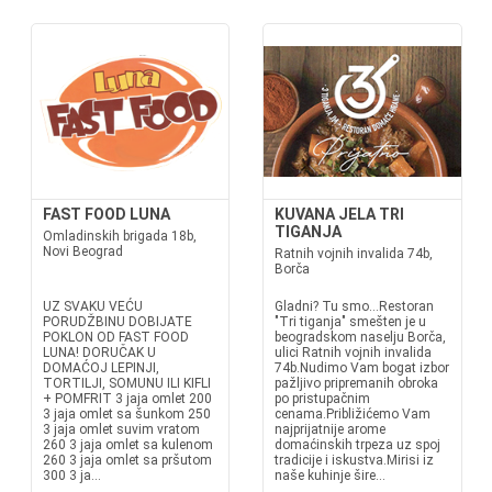
FAST FOOD LUNA
KUVANA JELA TRI
TIGANJA
Omladinskih brigada 18b,
Novi Beograd
Ratnih vojnih invalida 74b,
Borča
UZ SVAKU VEĆU
Gladni? Tu smo...Restoran
PORUDŽBINU DOBIJATE
"Tri tiganja" smešten je u
POKLON OD FAST FOOD
beogradskom naselju Borča,
LUNA! DORUČAK U
ulici Ratnih vojnih invalida
DOMAĆOJ LEPINJI,
74b.Nudimo Vam bogat izbor
TORTILJI, SOMUNU ILI KIFLI
pažljivo pripremanih obroka
+ POMFRIT 3 jaja omlet 200
po pristupačnim
3 jaja omlet sa šunkom 250
cenama.Približićemo Vam
3 jaja omlet suvim vratom
najprijatnije arome
260 3 jaja omlet sa kulenom
domaćinskih trpeza uz spoj
260 3 jaja omlet sa pršutom
tradicije i iskustva.Mirisi iz
300 3 ja...
naše kuhinje šire...