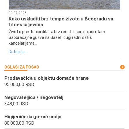
30.07.2026
Kako uskladiti brz tempo života u Beogradu sa
fitnes ciljevima
Život u prestonici diktira brz i često iscrpljujući ritam.
Saobraćajne gužve na Gazeli, dugi radni sati u
kancelarijama...
Detaljnije ›
OGLASI ZA POSAO
Prodavačica u objektu domaće hrane
95.000,00 RSD
Negovateljica / negovatelj
348,00 RSD
Higijeničarka,perač sudja
80.000,00 RSD