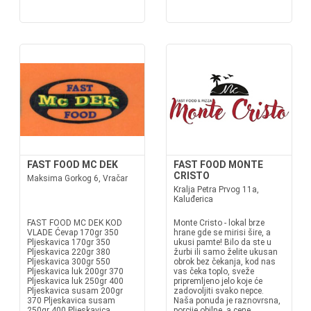
FAST FOOD MC DEK
FAST FOOD MONTE
CRISTO
Maksima Gorkog 6, Vračar
Kralja Petra Prvog 11a,
Kaluđerica
FAST FOOD MC DEK KOD
Monte Cristo - lokal brze
VLADE Ćevap 170gr 350
hrane gde se mirisi šire, a
Pljeskavica 170gr 350
ukusi pamte! Bilo da ste u
Pljeskavica 220gr 380
žurbi ili samo želite ukusan
Pljeskavica 300gr 550
obrok bez čekanja, kod nas
Pljeskavica luk 200gr 370
vas čeka toplo, sveže
Pljeskavica luk 250gr 400
pripremljeno jelo koje će
Pljeskavica susam 200gr
zadovoljiti svako nepce.
370 Pljeskavica susam
Naša ponuda je raznovrsna,
250gr 400 Pljeskavica
porcije obilne, a cene