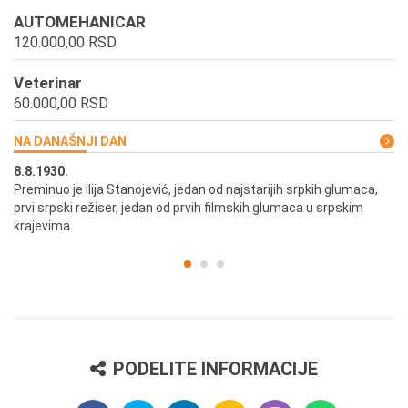
AUTOMEHANICAR
120.000,00 RSD
Veterinar
60.000,00 RSD
NA DANAŠNJI DAN
8.8.1930.
8.
Preminuo je Ilija Stanojević, jedan od najstarijih srpkih glumaca,
U 
prvi srpski režiser, jedan od prvih filmskih glumaca u srpskim
krajevima.
PODELITE INFORMACIJE