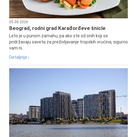
05.08.2026
Beograd, rodni grad Karađorđeve šnicle
Leto je u punom zamahu, pa ako ste od onih koji se
pridržavaju saveta za preživljavanje tropskih vrućina, sigurno
vam ni...
Detaljnije ›