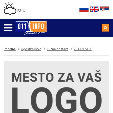
23 ℃
Početna
Ugostiteljstvo
Kućna dostava
ZLATNI VUK