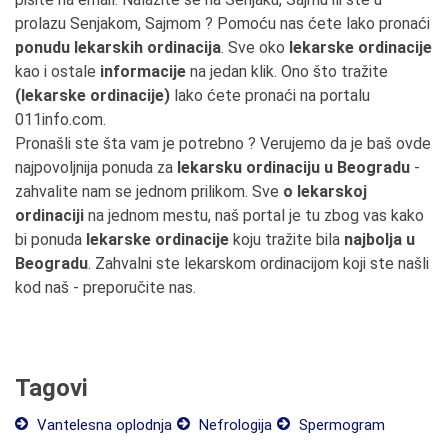
prolazu Senjakom, Sajmom ? Pomoću nas ćete lako pronaći
ponudu lekarskih ordinacija
. Sve oko
lekarske ordinacije
kao i ostale
informacije
na jedan klik. Ono što tražite
(lekarske ordinacije)
lako ćete pronaći na portalu
011info.com.
Pronašli ste šta vam je potrebno ? Verujemo da je baš ovde
najpovoljnija ponuda za
lekarsku ordinaciju u Beogradu
-
zahvalite nam se jednom prilikom. Sve
o lekarskoj
ordinaciji
na jednom mestu, naš portal je tu zbog vas kako
bi ponuda
lekarske ordinacije
koju tražite bila
najbolja u
Beogradu
. Zahvalni ste lekarskom ordinacijom koji ste našli
kod naš - preporučite nas.
Tagovi
Vantelesna oplodnja
Nefrologija
Spermogram