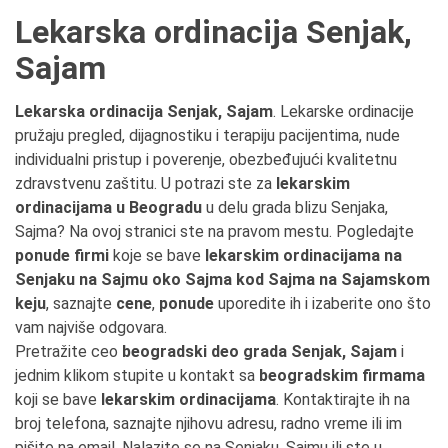
Lekarska ordinacija Senjak,
Sajam
Lekarska ordinacija Senjak, Sajam
. Lekarske ordinacije
pružaju pregled, dijagnostiku i terapiju pacijentima, nude
individualni pristup i poverenje, obezbeđujući kvalitetnu
zdravstvenu zaštitu. U potrazi ste za
lekarskim
ordinacijama u Beogradu
u delu grada blizu Senjaka,
Sajma? Na ovoj stranici ste na pravom mestu. Pogledajte
ponude firmi
koje se bave
lekarskim ordinacijama na
Senjaku na Sajmu oko Sajma kod Sajma na Sajamskom
keju
, saznajte
cene
,
ponude
uporedite ih i izaberite ono što
vam najviše odgovara.
Pretražite ceo
beogradski deo grada Senjak, Sajam
i
jednim klikom stupite u kontakt sa
beogradskim firmama
koji se bave
lekarskim ordinacijama
. Kontaktirajte ih na
broj telefona, saznajte njihovu adresu, radno vreme ili im
pišite na email. Nalazite se na Senjaku, Sajmu ili ste u