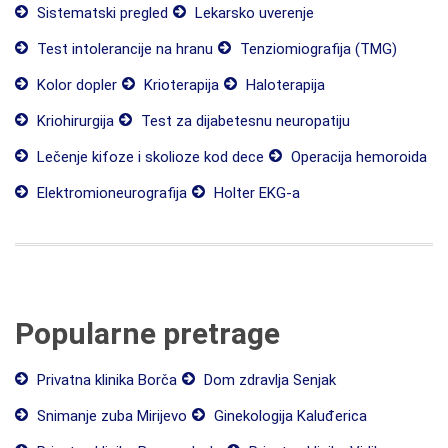
Sistematski pregled
Lekarsko uverenje
Test intolerancije na hranu
Tenziomiografija (TMG)
Kolor dopler
Krioterapija
Haloterapija
Kriohirurgija
Test za dijabetesnu neuropatiju
Lečenje kifoze i skolioze kod dece
Operacija hemoroida
Elektromioneurografija
Holter EKG-a
Popularne pretrage
Privatna klinika Borča
Dom zdravlja Senjak
Snimanje zuba Mirijevo
Ginekologija Kaluđerica