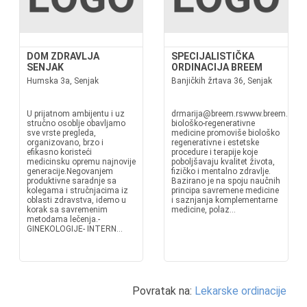
DOM ZDRAVLJA
SPECIJALISTIČKA
SENJAK
ORDINACIJA BREEM
Humska 3a, Senjak
Banjičkih žrtava 36, Senjak
U prijatnom ambijentu i uz
drmarija@breem.rswww.breem.rsUd
stručno osoblje obavljamo
biološko-regenerativne
sve vrste pregleda,
medicine promoviše biološko
organizovano, brzo i
regenerativne i estetske
efikasno koristeći
procedure i terapije koje
medicinsku opremu najnovije
poboljšavaju kvalitet života,
generacije.Negovanjem
fizičko i mentalno zdravlje.
produktivne saradnje sa
Bazirano je na spoju naučnih
kolegama i stručnjacima iz
principa savremene medicine
oblasti zdravstva, idemo u
i saznjanja komplementarne
korak sa savremenim
medicine, polaz...
metodama lečenja.-
GINEKOLOGIJE- INTERN...
Povratak na:
Lekarske ordinacije