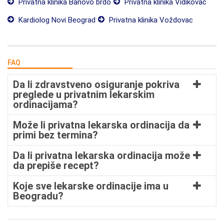
Privatna klinika Banovo brdo
Privatna klinika Vidikovac
Kardiolog Novi Beograd
Privatna klinika Voždovac
FAQ
Da li zdravstveno osiguranje pokriva
preglede u privatnim lekarskim
ordinacijama?
Može li privatna lekarska ordinacija da
primi bez termina?
Da li privatna lekarska ordinacija može
da prepiše recept?
Koje sve lekarske ordinacije ima u
Beogradu?