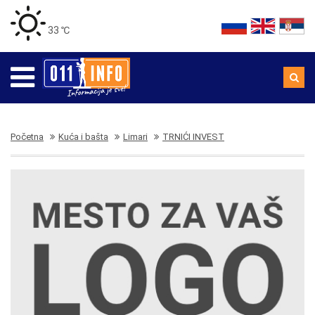
33 ℃
Početna
Kuća i bašta
Limari
TRNIĆI INVEST