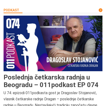
PODKAST
Poslednja četkarska radnja u
Beogradu – 011podkast EP 074
U 74. epizodi 011podkasta gost je Dragoslav Stojanović,
vlasnik četkarske radnje Dragan – poslednje četkarske
radnje u Beogradu. Nastavljajući tradiciju započetu davne