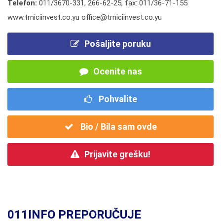
Telefon:
011/3670-331
,
266-62-25
,
fax: 011/36-71-155
www.trniciinvest.co.yu office@trniciinvest.co.yu
Pošaljite poruku
Ocenite nas
Pohvalite
Bio / Bila sam ovde
Prijavite grešku!
011INFO PREPORUČUJE