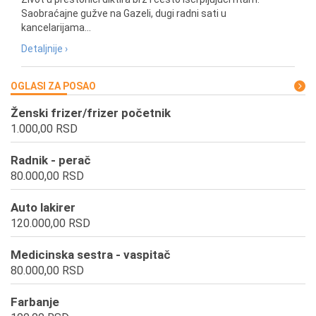
Saobraćajne gužve na Gazeli, dugi radni sati u
kancelarijama...
Detaljnije ›
OGLASI ZA POSAO
Ženski frizer/frizer početnik
1.000,00 RSD
Radnik - perač
80.000,00 RSD
Auto lakirer
120.000,00 RSD
Medicinska sestra - vaspitač
80.000,00 RSD
Farbanje