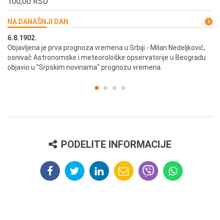
100,00 RSD
NA DANAŠNJI DAN
6.8.1902.
6.
ik
Objavljena je prva prognoza vremena u Srbiji - Milan Nedeljković,
Od
osnivač Astronomske i meteorološke opservatorije u Beogradu
Be
objavio u "Srpskim novinama" prognozu vremena.
PODELITE INFORMACIJE