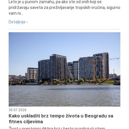
Leto je u punom zamahu, pa ako ste od onih koji se
pridržavaju saveta za preživljavanje tropskih vrućina, sigurno
vam ni...
Detaljnije ›
30.07.2026
Kako uskladiti brz tempo života u Beogradu sa
fitnes ciljevima
Život u prestonici diktira brz i često iscrpljujući ritam.