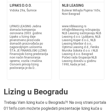
LIPAKS D.O.O.
NLB LEASING
Vidska 29a, Šumice
Bulevar Mihajla Pupina 165v,
Novi Beograd
LIPAKS LEASING Jedina
www.nlbleasing.rs
domaća kompanija
info@nlbleasing.rsGrupaciju
osnovana 2003. godine.
NLB Leasing sačinjavaju NLB
Lipaks u lizing daje
Leasing d.o.o. Ljubljana, NLB
prvenstveno proizvode
Leasing Koper d.o.o., NLB
domaćih proizvođača po
Leasing Maribor d.o.o.,
najpovoljnijim uslovima.
Optima Leasing d.d., Feniks
ŠTA JE FINANSIJSKI LIZING
Murska Sobota d.o.o. i NLB
Finansijski lizing predstavlja
Leasing d.o.o. Beograd.
novi način finansiranja
Počeci rada Grupacije NLB
opreme, vozila i mašina.
Leasing dosežu u godinu
Osnovni princip lizing
1990, kada je tad...
poslovanja je da D...
Lizing u Beogradu
Trebaju Vam lizing kuće u Beogradu?! Na ovoj strani portala
011info.com možete pogledati prezentacije lizing kuća u