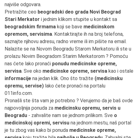
najviše odgovara.
Pretražite ceo
beogradski deo grada Novi Beograd
Stari Merkator
i jednim klikom stupite u kontakt sa
beogradskim firmama
koji se bave
medicinskom
opremom, servisima
. Kontaktirajte ih na broj telefona,
saznajte njihovu adresu, radno vreme ili im pišite na email.
Nalazite se na Novom Beogradu Starom Merkatoru ili ste u
prolazu Novim Beogradom Starim Merkatorom ? Pomoću
nas ćete lako pronaći
ponudu medicinske opreme,
servisa
. Sve oko
medicinske opreme, servisa
kao i ostale
informacije
na jedan klik. Ono što tražite
(medicinsku
opremu, servise)
lako ćete pronaći na portalu
011info.com.
Pronašli ste šta vam je potrebno ? Verujemo da je baš ovde
najpovoljnija ponuda za
medicinsku opremu, servis u
Beogradu
- zahvalite nam se jednom prilikom. Sve
o
medicinskoj opremi, servisu
na jednom mestu, naš portal
je tu zbog vas kako bi ponuda
medicinske opreme,
servisa
koju tražite bila
najbolja u Beogradu
. Zahvalni ste