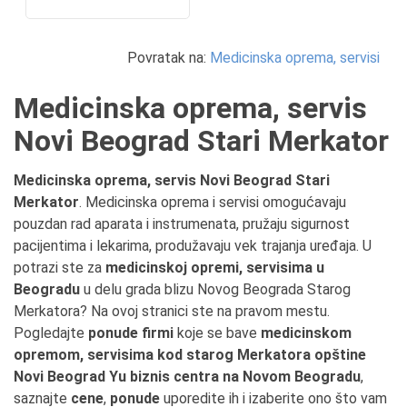
Povratak na:
Medicinska oprema, servisi
Medicinska oprema, servis
Novi Beograd Stari Merkator
Medicinska oprema, servis Novi Beograd Stari
Merkator
. Medicinska oprema i servisi omogućavaju
pouzdan rad aparata i instrumenata, pružaju sigurnost
pacijentima i lekarima, produžavaju vek trajanja uređaja. U
potrazi ste za
medicinskoj opremi, servisima u
Beogradu
u delu grada blizu Novog Beograda Starog
Merkatora? Na ovoj stranici ste na pravom mestu.
Pogledajte
ponude firmi
koje se bave
medicinskom
opremom, servisima kod starog Merkatora opštine
Novi Beograd Yu biznis centra na Novom Beogradu
,
saznajte
cene
,
ponude
uporedite ih i izaberite ono što vam