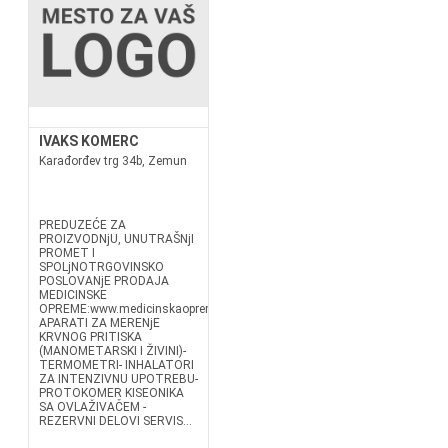
IVAKS KOMERC
Karađorđev trg 34b, Zemun
PREDUZEĆE ZA
PROIZVODNjU, UNUTRAŠNjI
PROMET I
SPOLjNOTRGOVINSKO
POSLOVANjE PRODAJA
MEDICINSKE
OPREME:www.medicinskaopremazemun.com-
APARATI ZA MERENjE
KRVNOG PRITISKA
(MANOMETARSKI I ŽIVINI)-
TERMOMETRI- INHALATORI
ZA INTENZIVNU UPOTREBU-
PROTOKOMER KISEONIKA
SA OVLAŽIVAČEM -
REZERVNI DELOVI SERVIS...