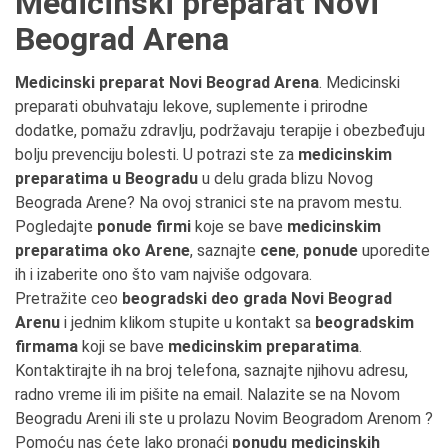
Medicinski preparat Novi
Beograd Arena
Medicinski preparat Novi Beograd Arena
. Medicinski
preparati obuhvataju lekove, suplemente i prirodne
dodatke, pomažu zdravlju, podržavaju terapije i obezbeđuju
bolju prevenciju bolesti. U potrazi ste za
medicinskim
preparatima u Beogradu
u delu grada blizu Novog
Beograda Arene? Na ovoj stranici ste na pravom mestu.
Pogledajte
ponude firmi
koje se bave
medicinskim
preparatima oko Arene
, saznajte
cene
,
ponude
uporedite
ih i izaberite ono što vam najviše odgovara.
Pretražite ceo
beogradski deo grada Novi Beograd
Arenu
i jednim klikom stupite u kontakt sa
beogradskim
firmama
koji se bave
medicinskim preparatima
.
Kontaktirajte ih na broj telefona, saznajte njihovu adresu,
radno vreme ili im pišite na email. Nalazite se na Novom
Beogradu Areni ili ste u prolazu Novim Beogradom Arenom ?
Pomoću nas ćete lako pronaći
ponudu medicinskih