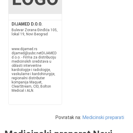
DIJAMED D.O.O.
Bulevar Zorana Đinđića 105,
lokal 19, Novi Beograd
www.dijamed.rs
dijamed@yubc.netDIJAMED
d.o.o. - Firma za distribuciju
medicinskih sredstava u
oblasti interventne
kardiologije i radiologije,
vaskularne i kardohirurgije,
regionalni distributer
kompanija Maquet,
ClearStream, CID, Bolton
Medical i ALN.
Povratak na:
Medicinski preparati