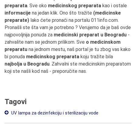
preparata
. Sve oko
medicinskog preparata
kao i ostale
informacije
na jedan klik. Ono što tražite
(medicinske
preparate)
lako ćete pronaći na portalu 011info.com.
Pronašli ste šta vam je potrebno ? Verujemo da je baš ovde
najpovoljnija ponuda za
medicinski preparat u Beogradu
-
zahvalite nam se jednom prilikom. Sve
o medicinskom
preparatu
na jednom mestu, naš portal je tu zbog vas kako
bi ponuda
medicinskog preparata
koju tražite bila
najbolja u Beogradu
. Zahvalni ste medicinskim preparatom
koji ste našli kod naš - preporučite nas.
Tagovi
UV lampa za dezinfekciju i sterilizaciju vode