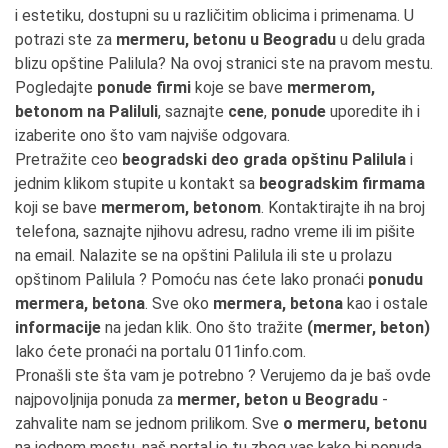
i estetiku, dostupni su u različitim oblicima i primenama. U
potrazi ste za
mermeru, betonu u Beogradu
u delu grada
blizu opštine Palilula? Na ovoj stranici ste na pravom mestu.
Pogledajte
ponude firmi
koje se bave
mermerom,
betonom na Paliluli
, saznajte
cene
,
ponude
uporedite ih i
izaberite ono što vam najviše odgovara.
Pretražite ceo
beogradski deo grada opštinu Palilula
i
jednim klikom stupite u kontakt sa
beogradskim firmama
koji se bave
mermerom, betonom
. Kontaktirajte ih na broj
telefona, saznajte njihovu adresu, radno vreme ili im pišite
na email. Nalazite se na opštini Palilula ili ste u prolazu
opštinom Palilula ? Pomoću nas ćete lako pronaći
ponudu
mermera, betona
. Sve oko
mermera, betona
kao i ostale
informacije
na jedan klik. Ono što tražite
(mermer, beton)
lako ćete pronaći na portalu 011info.com.
Pronašli ste šta vam je potrebno ? Verujemo da je baš ovde
najpovoljnija ponuda za
mermer, beton u Beogradu
-
zahvalite nam se jednom prilikom. Sve
o mermeru, betonu
na jednom mestu, naš portal je tu zbog vas kako bi ponuda