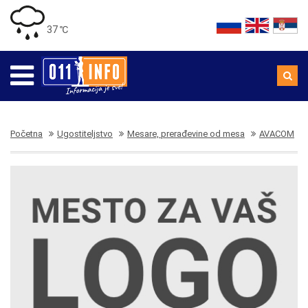
37 ℃
Početna
Ugostiteljstvo
Mesare, prerađevine od mesa
AVACOM