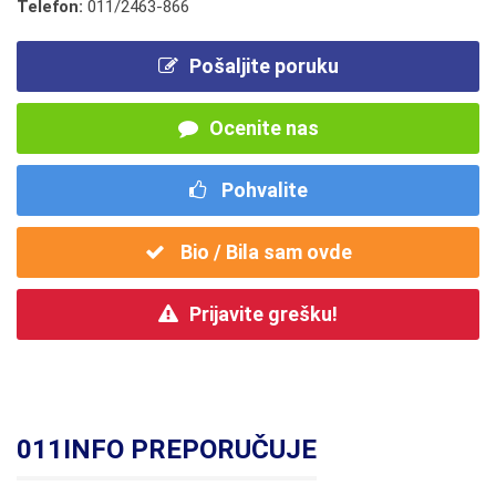
Telefon:
011/2463-866
Pošaljite poruku
Ocenite nas
Pohvalite
Bio / Bila sam ovde
Prijavite grešku!
011INFO PREPORUČUJE