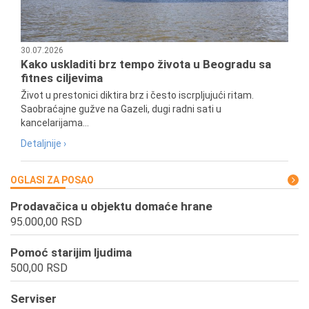
30.07.2026
Kako uskladiti brz tempo života u Beogradu sa
fitnes ciljevima
Život u prestonici diktira brz i često iscrpljujući ritam.
Saobraćajne gužve na Gazeli, dugi radni sati u
kancelarijama...
Detaljnije ›
OGLASI ZA POSAO
Prodavačica u objektu domaće hrane
95.000,00 RSD
Pomoć starijim ljudima
500,00 RSD
Serviser