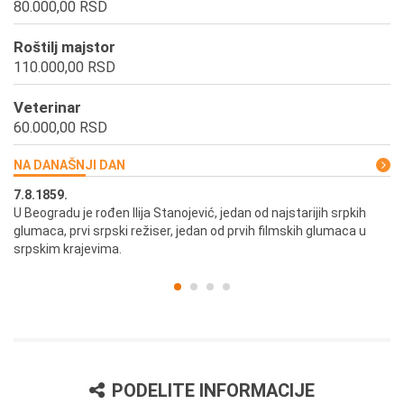
80.000,00 RSD
Roštilj majstor
110.000,00 RSD
Veterinar
60.000,00 RSD
NA DANAŠNJI DAN
7.8.1859.
7.
U Beogradu je rođen Ilija Stanojević, jedan od najstarijih srpkih
U 
glumaca, prvi srpski režiser, jedan od prvih filmskih glumaca u
re
srpskim krajevima.
PODELITE INFORMACIJE