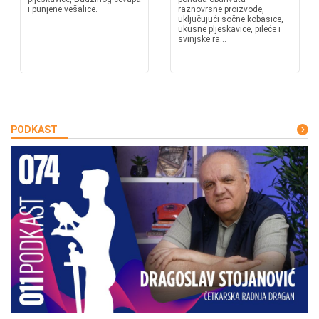
i punjene vešalice.
raznovrsne proizvode,
uključujući sočne kobasice,
ukusne pljeskavice, pileće i
svinjske ra...
PODKAST