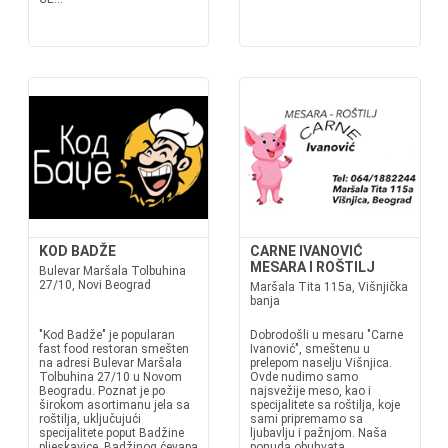
KOD BADŽE
CARNE IVANOVIĆ
MESARA I ROŠTILJ
Bulevar Maršala Tolbuhina
27/10, Novi Beograd
Maršala Tita 115a, Višnjička
banja
"Kod Badže" je popularan
Dobrodošli u mesaru "Carne
fast food restoran smešten
Ivanović", smeštenu u
na adresi Bulevar Maršala
prelepom naselju Višnjica.
Tolbuhina 27/10 u Novom
Ovde nudimo samo
Beogradu. Poznat je po
najsvežije meso, kao i
širokom asortimanu jela sa
specijalitete sa roštilja, koje
roštilja, uključujući
sami pripremamo sa
specijalitete poput Badžine
ljubavlju i pažnjom. Naša
pljeskavice, Badžinog ćevapa
ponuda obuhvata