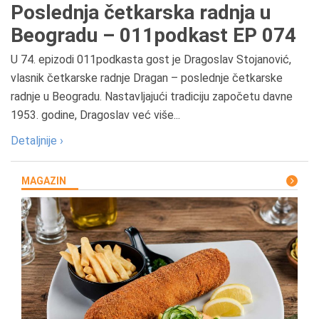
Poslednja četkarska radnja u
Beogradu – 011podkast EP 074
U 74. epizodi 011podkasta gost je Dragoslav Stojanović,
vlasnik četkarske radnje Dragan – poslednje četkarske
radnje u Beogradu. Nastavljajući tradiciju započetu davne
1953. godine, Dragoslav već više...
Detaljnije ›
MAGAZIN