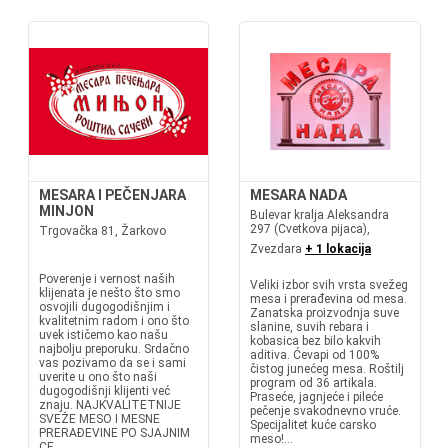
MESARA I PEČENJARA
MESARA NADA
MINJON
Bulevar kralja Aleksandra
297 (Cvetkova pijaca),
Trgovačka 81, Žarkovo
Zvezdara
+ 1 lokacija
Poverenje i vernost naših
Veliki izbor svih vrsta svežeg
klijenata je nešto što smo
mesa i prerađevina od mesa.
osvojili dugogodišnjim i
Zanatska proizvodnja suve
kvalitetnim radom i ono što
slanine, suvih rebara i
uvek ističemo kao našu
kobasica bez bilo kakvih
najbolju preporuku. Srdačno
aditiva. Ćevapi od 100%
vas pozivamo da se i sami
čistog junećeg mesa. Roštilj
uverite u ono što naši
program od 36 artikala.
dugogodišnji klijenti već
Praseće, jagnjeće i pileće
znaju. NAJKVALITETNIJE
pečenje svakodnevno vruće.
SVEŽE MESO I MESNE
Specijalitet kuće carsko
PRERAĐEVINE PO SJAJNIM
meso!...
CE...