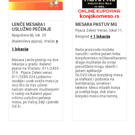
LENČE MESARA I
MESARA PASTUV MG
USLUŽNO PEČENJE
Pijaca Zeleni Venac, lokal 11,
Njegoševa bb, lok. 29
Beograd
+ 1 lokacija
(Kalenićeva pijaca), Vračar
+
1 lokacija
Naše proizvode možete
naručiti i online putem linka:
konjskomeso.rsObaveštavamo
Mesara Lenče postoji na dve
drage mušterije da svoje
lokacije u gradu: Kalenić
porudžbine mogu obaviti i
pijaca na Vračaru 011/2433-
putem aplikacije
316 Pijaca Zeleni venac
GLOVO.Ukus konjskog mesa
011/3285-224 Ljubazno
je slatkast i podseća na
osoblje i uvek sveže meso je
kombinaciju srnetine i
ono što će Vas učiniti
teletine. Meso mladih konja
našom stalnom mušterijom!
je svetlije boje, dok staro
U radnji na Kalenić pijaci
konjsko meso ima tamnij...
vršimo uslužno pečenje
mesa, po Vašoj želji i potrebi.
Od ši...