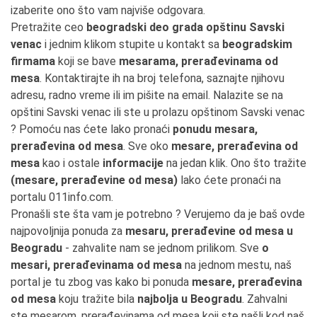
izaberite ono što vam najviše odgovara.
Pretražite ceo
beogradski deo grada opštinu Savski
venac
i jednim klikom stupite u kontakt sa
beogradskim
firmama
koji se bave
mesarama, prerađevinama od
mesa
. Kontaktirajte ih na broj telefona, saznajte njihovu
adresu, radno vreme ili im pišite na email. Nalazite se na
opštini Savski venac ili ste u prolazu opštinom Savski venac
? Pomoću nas ćete lako pronaći
ponudu mesara,
prerađevina od mesa
. Sve oko
mesare, prerađevina od
mesa
kao i ostale
informacije
na jedan klik. Ono što tražite
(mesare, prerađevine od mesa)
lako ćete pronaći na
portalu 011info.com.
Pronašli ste šta vam je potrebno ? Verujemo da je baš ovde
najpovoljnija ponuda za
mesaru, prerađevine od mesa u
Beogradu
- zahvalite nam se jednom prilikom. Sve
o
mesari, prerađevinama od mesa
na jednom mestu, naš
portal je tu zbog vas kako bi ponuda
mesare, prerađevina
od mesa
koju tražite bila
najbolja u Beogradu
. Zahvalni
ste mesarom, prerađevinama od mesa koji ste našli kod naš