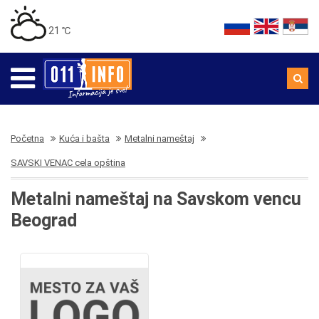
21 ℃
Početna
Kuća i bašta
Metalni nameštaj
SAVSKI VENAC cela opština
Metalni nameštaj na Savskom vencu
Beograd