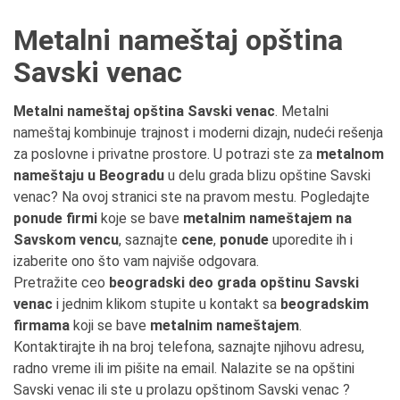
Metalni nameštaj opština
Savski venac
Metalni nameštaj opština Savski venac
. Metalni
nameštaj kombinuje trajnost i moderni dizajn, nudeći rešenja
za poslovne i privatne prostore. U potrazi ste za
metalnom
nameštaju u Beogradu
u delu grada blizu opštine Savski
venac? Na ovoj stranici ste na pravom mestu. Pogledajte
ponude firmi
koje se bave
metalnim nameštajem na
Savskom vencu
, saznajte
cene
,
ponude
uporedite ih i
izaberite ono što vam najviše odgovara.
Pretražite ceo
beogradski deo grada opštinu Savski
venac
i jednim klikom stupite u kontakt sa
beogradskim
firmama
koji se bave
metalnim nameštajem
.
Kontaktirajte ih na broj telefona, saznajte njihovu adresu,
radno vreme ili im pišite na email. Nalazite se na opštini
Savski venac ili ste u prolazu opštinom Savski venac ?