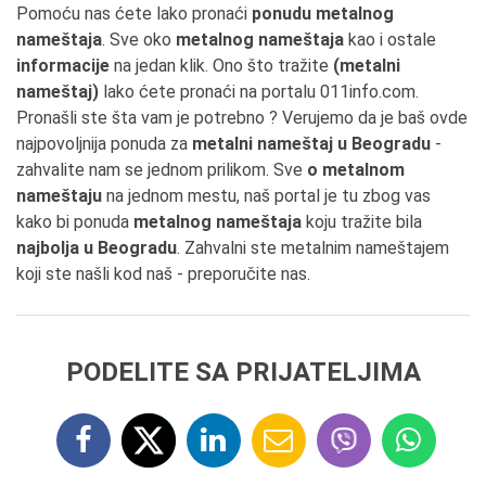
Pomoću nas ćete lako pronaći
ponudu metalnog
nameštaja
. Sve oko
metalnog nameštaja
kao i ostale
informacije
na jedan klik. Ono što tražite
(metalni
nameštaj)
lako ćete pronaći na portalu 011info.com.
Pronašli ste šta vam je potrebno ? Verujemo da je baš ovde
najpovoljnija ponuda za
metalni nameštaj u Beogradu
-
zahvalite nam se jednom prilikom. Sve
o metalnom
nameštaju
na jednom mestu, naš portal je tu zbog vas
kako bi ponuda
metalnog nameštaja
koju tražite bila
najbolja u Beogradu
. Zahvalni ste metalnim nameštajem
koji ste našli kod naš - preporučite nas.
PODELITE SA PRIJATELJIMA