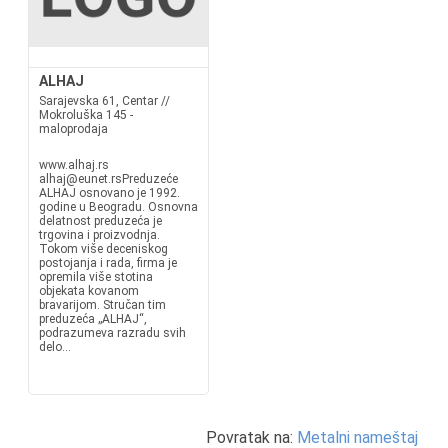
ALHAJ
Sarajevska 61, Centar //
Mokroluška 145 -
maloprodaja
www.alhaj.rs
alhaj@eunet.rsPreduzeće
ALHAJ osnovano je 1992.
godine u Beogradu. Osnovna
delatnost preduzeća je
trgovina i proizvodnja.
Tokom više deceniskog
postojanja i rada, firma je
opremila više stotina
objekata kovanom
bravarijom. Stručan tim
preduzeća „ALHAJ“,
podrazumeva razradu svih
delo...
Povratak na:
Metalni nameštaj