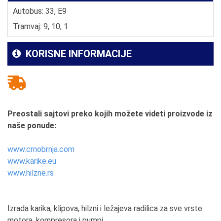
Autobus: 33, E9
Tramvaj: 9, 10, 1
KORISNE INFORMACIJE
Preostali sajtovi preko kojih možete videti proizvode iz
naše ponude:
www.crnobrnja.com
www.karike.eu
www.hilzne.rs
Izrada karika, klipova, hilzni i ležajeva radilica za sve vrste
motora, kompresora i pumpi.