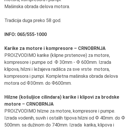
Mašinska obrada delova motora.
Tradicija duga preko 58 god.
INFO: 065/555-1000
Karike za motore i kompresore – CRNOBRNJA
PROIZVODIMO karike (klipne prstenove) za motore,
kompresore i pumpe od Ф 30mm - Ф 600mm. Izrada
klipova, hilzni i ležajeva radilica za sve vrste motora,
kompresora i pumpi. Kompletna mašinska obrada delova
motora od Ф30mm. do Ф600mm.
Hilzne (košuljice cilindara) karike i klipovi za brodske
motore – CRNOBRNJA
PROIZVODIMO hilzne za motore, kompresore i pumpe.
Izrada vodenih, suvih i ostalih tipova hilzni od Ф 40mm. do Ф
500mm. sa dužinom do 740mm. Izrada karika, klipova i