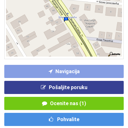
Navigacija
Pošaljite poruku
Ocenite nas (1)
Pohvalite