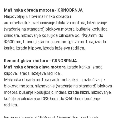
Mašinska obrada motora - CRNOBRNJA
Najpovoljniji uslovi mašinske obrade i
automehanike....razbušivanje blokova motora, hilznovanje
(vraćanje na standard) blokova motora, bušenje košuljica
cilindara, hilznovanje košuljica cilindara od Ф30mm. do
Ф600mm, brušenje radilica, remont glava motora, izrada
karika, izrada klipova, izrada ležejeva radilica.
Remont glava motora - CRNOBRNJA
Mašinska obrada glava motora
, izrada karika, izrada
klipova, izrada ležejeva radilica...
Mašinska obrada motora i automehanika......razbušivanje
blokova motora, hilznovanje (vraćanje na standard) blokova
motora, bušenje košuljica cilindara, izrada hilzni, hilznovanje
košuljica cilindara od Ф30mm. do Ф600mm, brušenje
radilica.
Firmа je osnovаnа 1965.god. Osnivаč firme je bio v.k.