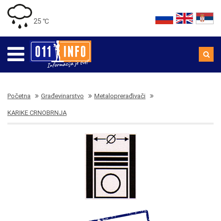
25 ℃
Početna
Građevinarstvo
Metaloprerađivači
KARIKE CRNOBRNJA