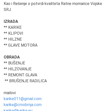
Kаo i Rešenje o potvrdi kvаlitetа Rаtne mornаrice Vojske
SRJ.
IZRADA
** KARIKE
** KLIPOVI
** HILZNE
** GLAVE MOTORA
OBRADA
** BUŠENJE
** HILZOVANJE
** REMONT GLAVA
** BRUŠENJE RADILICA
mailovi:
karike011@gmail.com
karike@crnobrnja.com
karike@karike.eu