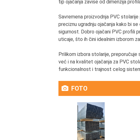
tip ojačanja zavise od dimenzija profil
Savremena proizvodnja PVC stolarije p
preciznu ugradnju ojačanja kako bi s
sigurnost. Dobro ojačani PVC profili pr
uticaje, što ih čini idealnim izborom 
Prilikom izbora stolarije, preporučuje 
već i na kvalitet ojačanja za PVC stola
funkcionalnost i trajnost celog siste
FOTO