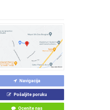
Navigacija
Pošaljite poruku
Ocenite nas