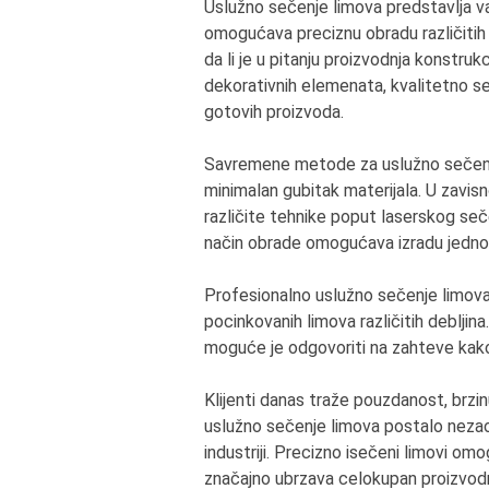
Uslužno sečenje limova predstavlja va
omogućava preciznu obradu različitih
da li je u pitanju proizvodnja konstrukc
dekorativnih elemenata, kvalitetno se
gotovih proizvoda.
Savremene metode za uslužno sečenje
minimalan gubitak materijala. U zavisn
različite tehnike poput laserskog se
način obrade omogućava izradu jednos
Profesionalno uslužno sečenje limova 
pocinkovanih limova različitih debljin
moguće je odgovoriti na zahteve kako m
Klijenti danas traže pouzdanost, brzin
uslužno sečenje limova postalo nezaob
industriji. Precizno isečeni limovi om
značajno ubrzava celokupan proizvodn