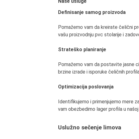
Naše usluge
Definisanje samog proizvoda
Pomažemo vam da kreirate čelični prof
vašu proizvodnju pvc stolarije i zadovo
Strateško planiranje
Pomažemo vam da postavite jasne cilje
brzine izrade i isporuke čeličnih profi
Optimizacija poslovanja
Identifikujemo i primenjujemo mere z
vam obezbedimo lager profila u našoj
Uslužno sečenje limova