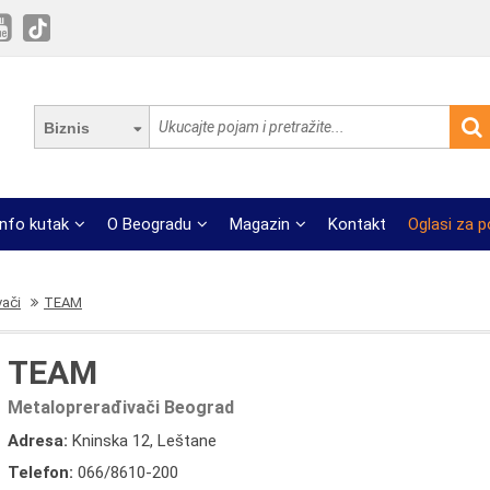
Biznis
Info kutak
O Beogradu
Magazin
Kontakt
Oglasi za 
vači
TEAM
TEAM
Metaloprerađivači Beograd
Adresa:
Kninska 12, Leštane
Telefon:
066/8610-200