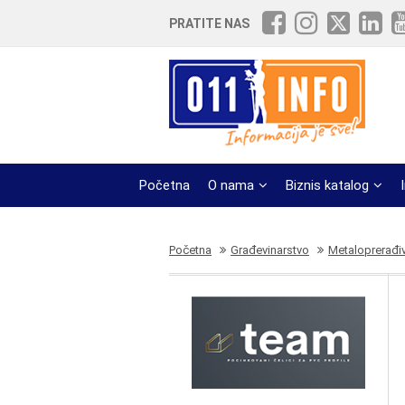
PRATITE NAS
Početna
O nama
Biznis katalog
Početna
Građevinarstvo
Metaloprerađi