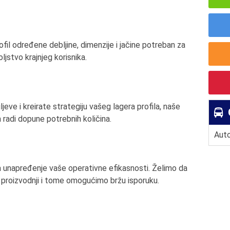
il određene debljine, dimenzije i jačine potreban za
ljstvo krajnjeg korisnika.
ve i kreirate strategiju vašeg lagera profila, naše
la radi dopune potrebnih količina.
Auto
a unapređenje vaše operativne efikasnosti. Želimo da
 proizvodnji i tome omogućimo bržu isporuku.