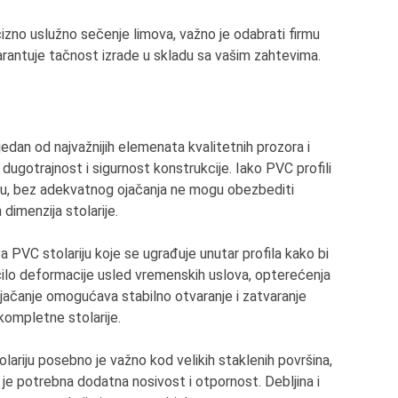
izno uslužno sečenje limova, važno je odabrati firmu
garantuje tačnost izrade u skladu sa vašim zahtevima.
jedan od najvažnijih elemenata kvalitetnih prozora i
, dugotrajnost i sigurnost konstrukcije. Iako PVC profili
iju, bez adekvatnog ojačanja ne mogu obezbediti
dimenzija stolarije.
a PVC stolariju koje se ugrađuje unutar profila kako bi
čilo deformacije usled vremenskih uslova, opterećenja
jačanje omogućava stabilno otvaranje i zatvaranje
 kompletne stolarije.
lariju posebno je važno kod velikih staklenih površina,
e je potrebna dodatna nosivost i otpornost. Debljina i