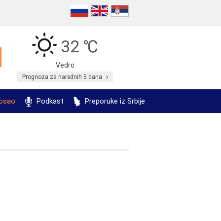
32 ℃
Vedro
Prognoza za narednih 5 dana
posao
Podkast
Preporuke iz Srbije