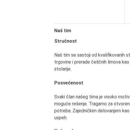
Naš tim
Stručnost
Naš tim se sastoji od kvalifikovanih 
trgovine i prerade čeličnih limova ka
stolarije.
Posvećenost
Svaki član našeg tima je visoko motivis
moguće rešenje. Tragamo za otvoreno
potreba. Zajedničkim delovanjem kao t
uspeh.