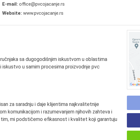
E-mail:
office@pvcojacanje.rs
Website:
www.pvcojacanje.rs
stručnjaka sa dugogodišnjim iskustvom u oblastima
o i iskustvo u samim procesima proizvodnje pvc
an za saradnju i daje klijentima najkvalitetnije
m komunikacijom i razumevanjem njihovih zahteva i
im, mi podstičemo efikasnost i kvalitet koji garantuju