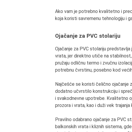
Ako vam je potrebno kvalitetno i prec
koja koristi savremenu tehnologiju i 
Ojačanje za PVC stolariju
Ojačanje za PVC stolariju predstavlja 
vrata, jer direktno utiče na stabilnost
pružaju odličnu termo i zvučnu izolac
potrebnu čvrstinu, posebno kod većih 
Najčešće se koristi čelično ojačanje z
dodatno učvrstilo konstrukciju i spre
i svakodnevne upotrebe. Kvalitetno o
prozora i vrata, kao i duži vek trajanja
Pravilno odabrano ojačanje za PVC sto
balkonskih vrata i kliznih sistema, gd