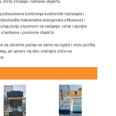
a, vrste stolarije i namene objekta.
odrazumeva korišćenje kvalitetnih materijala i
e obezbedila maksimalna energetska efikasnost i
užaju bolju otpornost na savijanje, vetar i spoljne
za stambene i poslovne objekte.
se da obratite pažnju ne samo na izgled i vrstu profila,
riju, jer upravo taj deo značajno utiče na
ma.