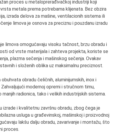
žan proces u metaloprerađivačkoj industriji koji
 vrsta metala prema potrebama klijenata. Bez obzira
ija, izrada delova za mašine, ventilacionih sistema ili
čenje limova je osnova za preciznu i pouzdanu izradu
 limova omogućavaju visoku tačnost, brzu obradu i
osti od vrste materijala i zahteva projekta, koriste se
čenja, plazma sečenja i mašinskog sečenja. Ovakav
tavnih i složenih oblika uz maksimalnu preciznost.
obuhvata obradu čeličnih, aluminijumskih, inox i
a. Zahvaljujući modernoj opremi i stručnom timu,
anjih radionica, tako i velikih industrijskih sistema.
u izrade i kvalitetnu završnu obradu, zbog čega je
ilazna usluga u građevinskoj, mašinskoj i proizvodnoj
ogućavaju lakšu dalju obradu, zavarivanje i montažu, što
i proces.