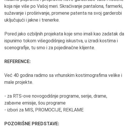
koja nije više po Vašoj meri. Skraćivanje pantalona, farmerki,
sužavanje i proširivanje, promene patenta na svoj garderobi
uključujući i jakne i trenerke.
Pored jako ozbiljnih projekata koje smo imali kao zadatak da
ispunimo tokom višegodišnjeg iskustva, u izradi kostima i
scenografije, tu smo i za pojedinačne klijente.
REFERENCE:
Već 40 godina radimo sa vrhunskim kostimografima velike i
male projekte.
- za RTS-ove novogodišnje programe, serije, drame,
zabavne emisije, šou programe
- izbori za MIS, PROMOCIJE, REKLAME
POZORIŠNE PREDSTAVE: