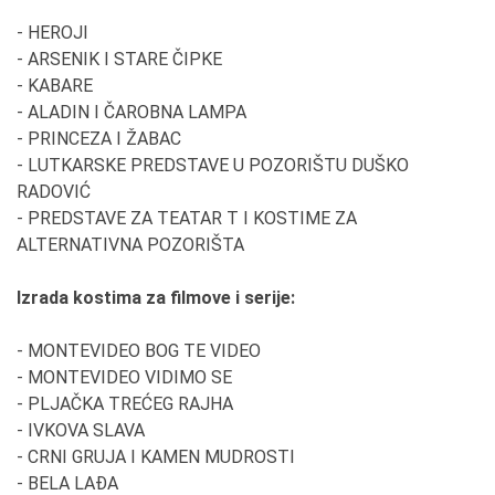
- HEROJI
- ARSENIK I STARE ČIPKE
- KABARE
- ALADIN I ČAROBNA LAMPA
- PRINCEZA I ŽABAC
- LUTKARSKE PREDSTAVE U POZORIŠTU DUŠKO
RADOVIĆ
- PREDSTAVE ZA TEATAR T I KOSTIME ZA
ALTERNATIVNA POZORIŠTA
Izrada kostima za filmove i serije:
- MONTEVIDEO BOG TE VIDEO
- MONTEVIDEO VIDIMO SE
- PLJAČKA TREĆEG RAJHA
- IVKOVA SLAVA
- CRNI GRUJA I KAMEN MUDROSTI
- BELA LAĐA