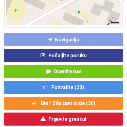
Navigacija
Pošaljite poruku
Ocenite nas
Pohvalite (
30
)
Bio / Bila sam ovde (
30
)
Prijavite grešku!