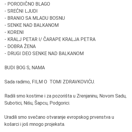
- PORODIČNO BLAGO
- SREĆNI LJUDI
- BRANIO SA MLADU BOSNU
- SENKE NAD BALKANOM
- KORENI
- KRALJ PETAR I/ ČARAPE KRALJA PETRA
- DOBRA ŽENA
- DRUGI DEO SENKE NAD BALKANOM
BUDI BOG S, NAMA
Sada radimo, FILM O TOMI ZDRAVKOVIĆU.
Radili smo kostime i za pozorišta u Zrenjaninu, Novom Sadu,
Subotici, Nišu, Šapcu, Podgorici.
Uradili smo svečano otvaranje evropskog prvenstva u
košarci i još mnogo projekata.