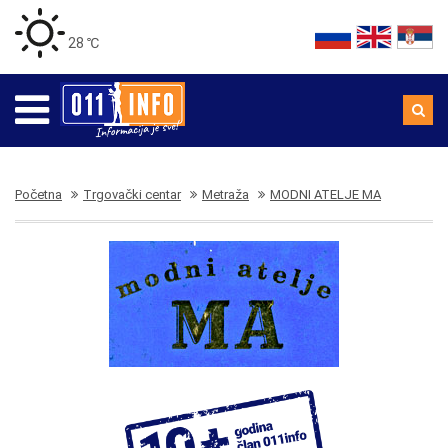
28 ℃
Početna
Trgovački centar
Metraža
MODNI ATELJE MA