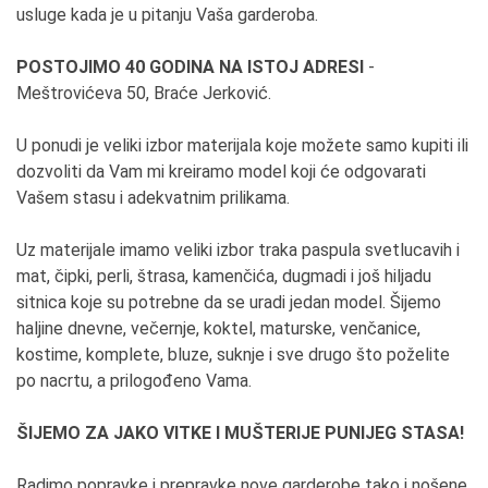
usluge kada je u pitanju Vaša garderoba.
POSTOJIMO 40 GODINA NA ISTOJ ADRESI
-
Meštrovićeva 50, Braće Jerković.
U ponudi je veliki izbor materijala koje možete samo kupiti ili
dozvoliti da Vam mi kreiramo model koji će odgovarati
Vašem stasu i adekvatnim prilikama.
Uz materijale imamo veliki izbor traka paspula svetlucavih i
mat, čipki, perli, štrasa, kamenčića, dugmadi i još hiljadu
sitnica koje su potrebne da se uradi jedan model. Šijemo
haljine dnevne, večernje, koktel, maturske, venčanice,
kostime, komplete, bluze, suknje i sve drugo što poželite
po nacrtu, a prilogođeno Vama.
ŠIJEMO ZA JAKO VITKE I MUŠTERIJE PUNIJEG STASA!
Radimo popravke i prepravke nove garderobe tako i nošene