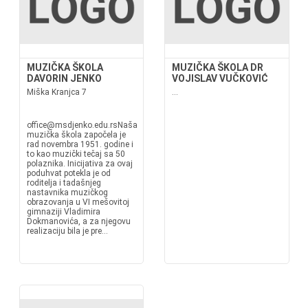
MUZIČKA ŠKOLA
MUZIČKA ŠKOLA DR
DAVORIN JENKO
VOJISLAV VUČKOVIĆ
Miška Kranjca 7
...
office@msdjenko.edu.rsNaša
muzička škola započela je
rad novembra 1951. godine i
to kao muzički tečaj sa 50
polaznika. Inicijativa za ovaj
poduhvat potekla je od
roditelja i tadašnjeg
nastavnika muzičkog
obrazovanja u VI mešovitoj
gimnaziji Vladimira
Dokmanovića, a za njegovu
realizaciju bila je pre...