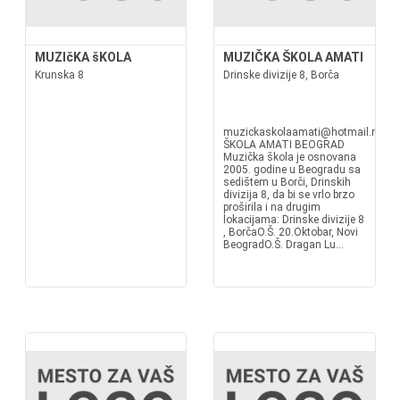
MUZIčKA šKOLA
MUZIČKA ŠKOLA AMATI
Krunska 8
Drinske divizije 8, Borča
muzickaskolaamati@hotmail.rsww
ŠKOLA AMATI BEOGRAD
Muzička škola je osnovana
2005. godine u Beogradu sa
sedištem u Borči, Drinskih
divizija 8, da bi se vrlo brzo
proširila i na drugim
lokacijama: Drinske divizije 8
, BorčaO.Š. 20.Oktobar, Novi
BeogradO.Š. Dragan Lu...