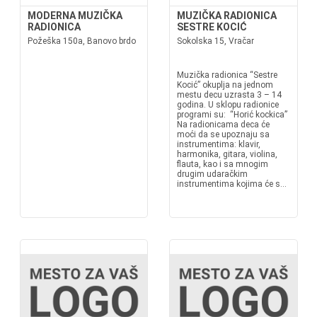
MODERNA MUZIČKA
MUZIČKA RADIONICA
RADIONICA
SESTRE KOCIĆ
Požeška 150a, Banovo brdo
Sokolska 15, Vračar
Muzička radionica “Sestre
Kocić” okuplja na jednom
mestu decu uzrasta 3 – 14
godina. U sklopu radionice
programi su: “Horić kockica”
Na radionicama deca će
moći da se upoznaju sa
instrumentima: klavir,
harmonika, gitara, violina,
flauta, kao i sa mnogim
drugim udaračkim
instrumentima kojima će s...