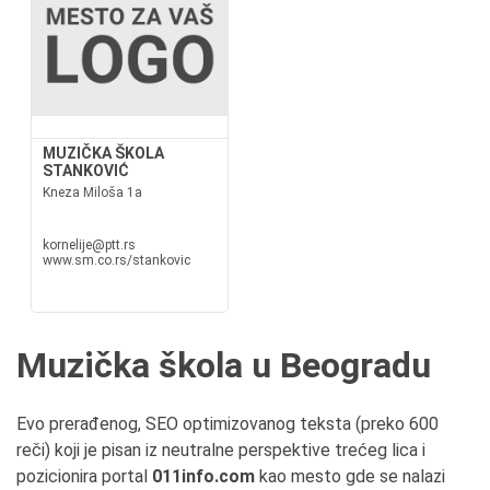
MUZIČKA ŠKOLA
STANKOVIĆ
Kneza Miloša 1a
kornelije@ptt.rs
www.sm.co.rs/stankovic
Muzička škola u Beogradu
Evo prerađenog, SEO optimizovanog teksta (preko 600
reči) koji je pisan iz neutralne perspektive trećeg lica i
pozicionira portal
011info.com
kao mesto gde se nalazi