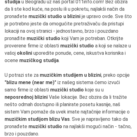
studija
u Beogradu uz naš portal 011info.com! Bez obzira
da li ste kod kuće, na poslu ili u pokretu, najlakši način da
pronađete
muzički studio u blizini
je upravo ovde. Sve što
je potrebno jeste da omogućite pretraživaču da pristupi
lokaciji na ovoj stranici - jednostavno, brzo i pouzdano
pronađite
muzički studio
koji Vam je potreban. Otkrijte
proverene firme iz oblasti
muzički studio
a koji se nalaze u
vašoj
okolini
uporedite ponude, cene, iskustva korisnika i
ocene
muzičkog studija
.
U potrazi ste za
muzičkim studijem u blizini
, preko opcije
"blizu mene (near me)"
iz našeg sistema ćemo izvući
samo firme iz oblasti
muzički studio
koje su u
neposrednoj blizini
Vaše lokacije. Bez obzira da li tražite
nešto odmah dostupno ili planirate posetu kasnije, naš
sistem Vam pomaže da uvek imate najtačnije informacije o
muzičkim studijom blizu Vas
. Sve je napravljeno tako da
pronađete
muzički studio
na najlakši mogući način - tačno,
brzo i pouzdano.