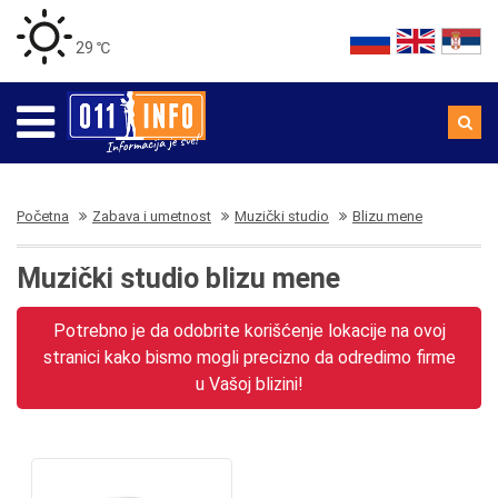
29 ℃
Početna
Zabava i umetnost
Muzički studio
Blizu mene
Muzički studio blizu mene
Potrebno je da odobrite korišćenje lokacije na ovoj
stranici kako bismo mogli precizno da odredimo firme
u Vašoj blizini!