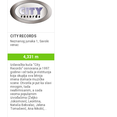
CITY RECORDS
Neznanog junaka 1, Savski
venac
4,331 m
Izdavačka kuća “City
Records” osnovana je 1997.
godine i od tada je institucija
koja okuplja sva bitnija
imena domaće muzičke
scene. Otvorila je put ka slavi
mnogim, tada
neafirmisanim, a sada
veoma popularnim
izvođačima (Željko
Joksimović, Leontina,
Nataša Bekvalac, Jelena
Tomašević, Ana Nikolić,...