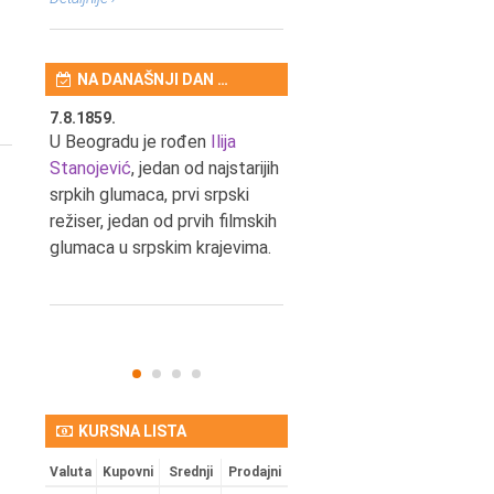
NA DANAŠNJI DAN …
7.8.1859.
7.8.1855.
tić,
U Beogradu je rođen
Ilija
U Beogradu je rođen Svetis
Stanojević
, jedan od najstarijih
Dinulović, pozorišni glumac 
srpkih glumaca, prvi srpski
reditelj.
režiser, jedan od prvih filmskih
glumaca u srpskim krajevima.
KURSNA LISTA
Valuta
Kupovni
Srednji
Prodajni