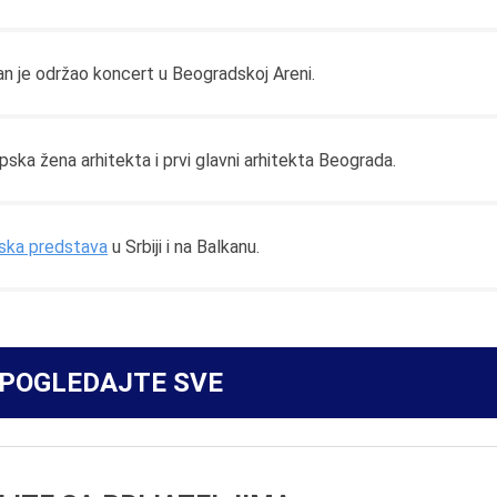
n je održao koncert u Beogradskoj Areni.
rpska žena arhitekta i prvi glavni arhitekta Beograda.
ska predstava
u Srbiji i na Balkanu.
POGLEDAJTE SVE