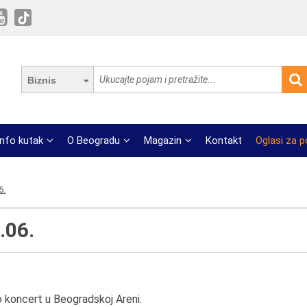
Biznis
Info kutak
O Beogradu
Magazin
Kontakt
Oglasi za 
6.
.06.
 koncert u Beogradskoj Areni.