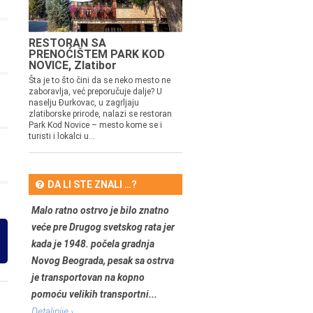
RESTORAN SA
PRENOĆIŠTEM PARK KOD
NOVICE, Zlatibor
Šta je to što čini da se neko mesto ne
zaboravlja, već preporučuje dalje? U
naselju Đurkovac, u zagrljaju
zlatiborske prirode, nalazi se restoran
Park Kod Novice – mesto kome se i
turisti i lokalci u...
DA LI STE ZNALI …?
Malo ratno ostrvo je bilo znatno
veće pre Drugog svetskog rata jer
kada je 1948. počela gradnja
Novog Beograda, pesak sa ostrva
je transportovan na kopno
pomoću velikih transportni...
Detaljnije ›