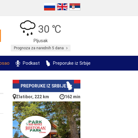
30 ℃
Pljusak
Prognoza za narednih 5 dana
posao
Podkast
Preporuke iz Srbije
PREPORUKE IZ SRBIJE
Zlatibor, 222 km
162 min