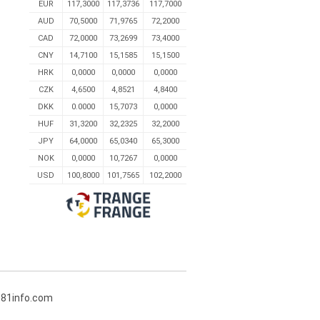
EUR
117,3000
117,3736
117,7000
AUD
70,5000
71,9765
72,2000
CAD
72,0000
73,2699
73,4000
CNY
14,7100
15,1585
15,1500
HRK
0,0000
0,0000
0,0000
CZK
4,6500
4,8521
4,8400
DKK
0.0000
15,7073
0,0000
HUF
31,3200
32,2325
32,2000
JPY
64,0000
65,0340
65,3000
NOK
0,0000
10,7267
0,0000
USD
100,8000
101,7565
102,2000
381info.com