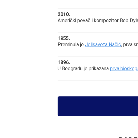
2010.
Američki pevač i kompozitor Bob Dyla
1955.
Preminula je
Jelisaveta Načić
, prva s
1896.
U Beogradu je prikazana
prva bioskop