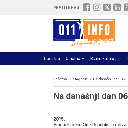
PRATITE NAS
Početna
O nama
Biznis katalog
Početna
Magazin
Na današnji dan 06.0
Na današnji dan 06
2015.
Američki bend One Republic je održao