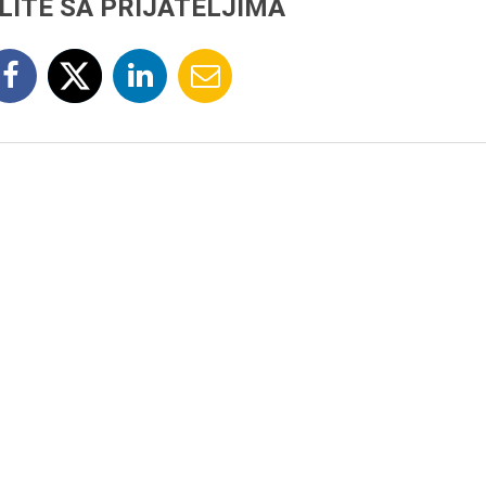
LITE SA PRIJATELJIMA
7.8.2015.
Preminula je Đurđija Cve
pozorišna, filmska i TV
glumica.