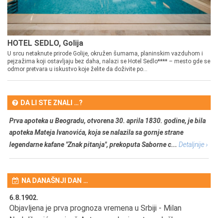
HOTEL SEDLO, Golija
U srcu netaknute prirode Golije, okružen šumama, planinskim vazduhom i
pejzažima koji ostavljaju bez daha, nalazi se Hotel Sedlo**** – mesto gde se
odmor pretvara u iskustvo koje želite da doživite po...
DA LI STE ZNALI …?
Prva apoteka u Beogradu, otvorena 30. aprila 1830. godine, je bila
apoteka Mateja Ivanovića, koja se nalazila sa gornje strane
legendarne kafane "Znak pitanja", prekoputa Saborne c...
Detaljnije ›
NA DANAŠNJI DAN …
6.8.1902.
6.
Objavljena je prva prognoza vremena u Srbiji - Milan
Od