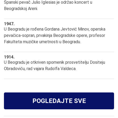
Španski pevač Julio Iglesias je održao koncert u
Beogradskoj Areni.
1947.
U Beogradu je rođena Gordana Jevtović Minov, operska
pevačica-sopran, prvakinja Beogradske opere, profesor
Fakulteta muzičke umetnosti u Beogradu.
1914.
U Beogradu je otkriven spomenik prosvetitelju Dositeju
Obradoviću, rad vajara Rudolfa Valdeca.
POGLEDAJTE SVE