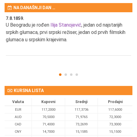
NA DANAŠNJI DAN …
7.8.1859.
7.
U Beogradu je rođen
Ilija Stanojević
, jedan od najstarijih
U 
srpkih glumaca, prvi srpski režiser, jedan od prvih filmskih
red
glumaca u srpskim krajevima.
KURSNA LISTA
Valuta
Kupovni
Srednji
Prodajni
EUR
117,2000
117,3736
117,6000
AUD
70,5000
71,9765
72,3000
CAD
71,4000
73,2699
73,3000
CNY
14,7000
15,1585
15,1500