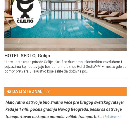
HOTEL SEDLO, Golija
U srcu netaknute prirode Golije, okružen šumama, planinskim vazduhom i
pejzažima koji ostavljaju bez daha, nalazi se Hotel Sedlo**** – mesto gde se
odmor pretvara u iskustvo koje želite da doživite po...
DA LI STE ZNALI …?
Malo ratno ostrvo je bilo znatno veće pre Drugog svetskog rata jer
kada je 1948. počela gradnja Novog Beograda, pesak sa ostrva je
transportovan na kopno pomoću velikih transportni...
Detaljnije ›