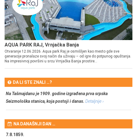
AQUA PARK RAJ, Vrnjačka Banja
Otvaranje 12.06.2026. Aqua park Raj je osmišljen kao mesto gde sve
generacije pronalaze svoj način da uživaju – od igre do potpunog opuštanja.
Na impresivnoj površini u srcu Vrnjačka Banja prostire...
DA LI STE ZNALI …?
Na Tašmajdanu je 1909. godine izgrađena prva srpska
Seizmološka stanica, koja postoji i danas.
Detaljnije ›
NA DANAŠNJI DAN …
7.8.1859.
7.