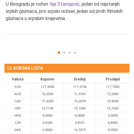
U Beogradu je rođen
Ilija Stanojević
, jedan od najstarijih
U 
srpkih glumaca, prvi srpski režiser, jedan od prvih filmskih
red
glumaca u srpskim krajevima.
KURSNA LISTA
Valuta
Kupovni
Srednji
Prodajni
EUR
117,3000
117,3736
117,7000
AUD
70,5000
71,9765
72,2000
CAD
71,4000
73,2699
73,4000
CNY
14,7100
15,1585
15,1500
HRK
0,0000
0,0000
0,0000
CZK
4,6500
4,8521
4,8400
DKK
0.0000
15,7073
0,0000