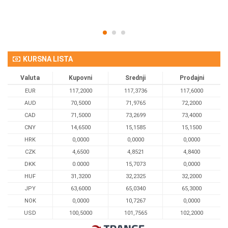
KURSNA LISTA
Valuta
Kupovni
Srednji
Prodajni
EUR
117,2000
117,3736
117,6000
AUD
70,5000
71,9765
72,2000
CAD
71,5000
73,2699
73,4000
CNY
14,6500
15,1585
15,1500
HRK
0,0000
0,0000
0,0000
CZK
4,6500
4,8521
4,8400
DKK
0.0000
15,7073
0,0000
HUF
31,3200
32,2325
32,2000
JPY
63,6000
65,0340
65,3000
NOK
0,0000
10,7267
0,0000
USD
100,5000
101,7565
102,2000