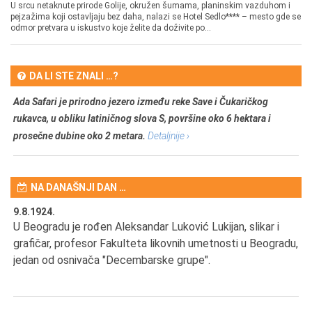
U srcu netaknute prirode Golije, okružen šumama, planinskim vazduhom i
pejzažima koji ostavljaju bez daha, nalazi se Hotel Sedlo**** – mesto gde se
odmor pretvara u iskustvo koje želite da doživite po...
DA LI STE ZNALI …?
Ada Safari je prirodno jezero između reke Save i Čukaričkog
rukavca, u obliku latiničnog slova S, površine oko 6 hektara i
prosečne dubine oko 2 metara.
Detaljnije ›
NA DANAŠNJI DAN …
9.8.1924.
9.
U Beogradu je rođen Aleksandar Luković Lukijan, slikar i
Pr
grafičar, profesor Fakulteta likovnih umetnosti u Beogradu,
JA
d
jedan od osnivača "Decembarske grupe".