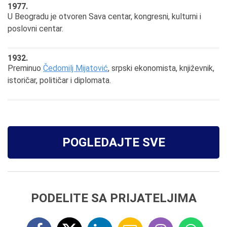
1977.
U Beogradu je otvoren Sava centar, kongresni, kulturni i
poslovni centar.
1932.
Preminuo
Čedomilj Mijatović
, srpski ekonomista, književnik,
istoričar, političar i diplomata.
POGLEDAJTE SVE
PODELITE SA PRIJATELJIMA