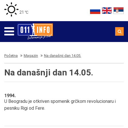
21 ℃
Početna
Magazin
Na današnji dan 14.05.
Na današnji dan 14.05.
1994.
U Beogradu je otkriven spomenik grčkom revolucionaru i
pesniku Rigi od Fere.