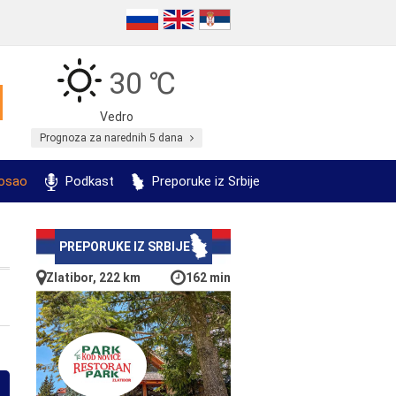
30 ℃
Vedro
Prognoza za narednih 5 dana
posao
Podkast
Preporuke iz Srbije
PREPORUKE IZ SRBIJE
Zlatibor, 222 km
162 min