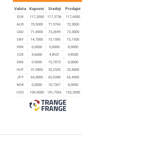
Valuta
Kupovni
Srednji
Prodajni
EUR
117,2000
117,3736
117,6000
AUD
70,5000
71,9765
72,3000
CAD
71,4000
73,2699
73,3000
CNY
14,7000
15,1585
15,1500
HRK
0,0000
0,0000
0,0000
CZK
4,6600
4,8521
4,8500
DKK
0.0000
15,7073
0,0000
HUF
31,5800
32,2325
32,4000
JPY
64,0000
65,0340
65,4000
NOK
0,0000
10,7267
0,0000
USD
100,4000
101,7565
102,2000