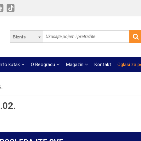
Biznis
Info kutak
O Beogradu
Magazin
Kontakt
Oglasi za 
2.
.02.