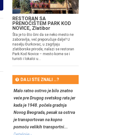
RESTORAN SA
PRENOĆIŠTEM PARK KOD
NOVICE, Zlatibor
Šta je to što čini da se neko mesto ne
zaboravlja, već preporučuje dalje? U
naselju Đurkovac, u zagrljaju
zlatiborske prirode, nalazi se restoran
Park Kod Novice – mesto kome se i
turisti i lokalci u...
DA LI STE ZNALI …?
Malo ratno ostrvo je bilo znatno
veće pre Drugog svetskog rata jer
kada je 1948. počela gradnja
Novog Beograda, pesak sa ostrva
je transportovan na kopno
pomoću velikih transportni...
Detaljnije ›