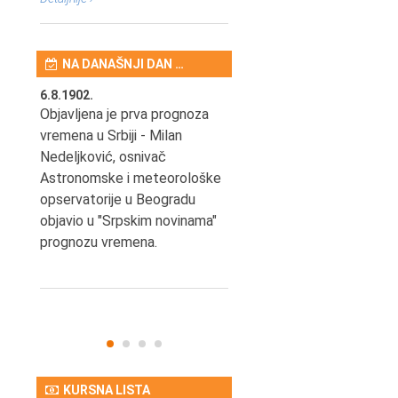
NA DANAŠNJI DAN …
6.8.1902.
6.8.2004.
nović,
Objavljena je prva prognoza
Odigrana je košarkaška
vremena u Srbiji - Milan
prijateljska utakmica izmeđ
ena
Nedeljković, osnivač
SCG i SAD u Beogradskoj
Astronomske i meteorološke
Areni.
opservatorije u Beogradu
objavio u "Srpskim novinama"
prognozu vremena.
KURSNA LISTA