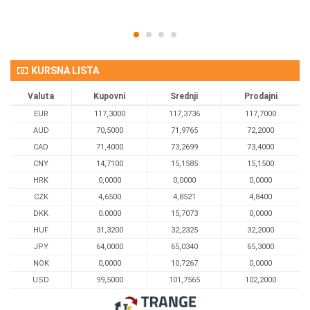
KURSNA LISTA
Valuta
Kupovni
Srednji
Prodajni
EUR
117,3000
117,3736
117,7000
AUD
70,5000
71,9765
72,2000
CAD
71,4000
73,2699
73,4000
CNY
14,7100
15,1585
15,1500
HRK
0,0000
0,0000
0,0000
CZK
4,6500
4,8521
4,8400
DKK
0.0000
15,7073
0,0000
HUF
31,3200
32,2325
32,2000
JPY
64,0000
65,0340
65,3000
NOK
0,0000
10,7267
0,0000
USD
99,5000
101,7565
102,2000