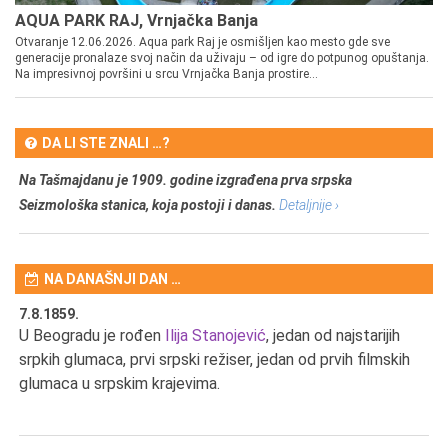
AQUA PARK RAJ, Vrnjačka Banja
Otvaranje 12.06.2026. Aqua park Raj je osmišljen kao mesto gde sve
generacije pronalaze svoj način da uživaju – od igre do potpunog opuštanja.
Na impresivnoj površini u srcu Vrnjačka Banja prostire...
DA LI STE ZNALI …?
Na Tašmajdanu je 1909. godine izgrađena prva srpska
Seizmološka stanica, koja postoji i danas.
Detaljnije ›
NA DANAŠNJI DAN …
7.8.1859.
7.
U Beogradu je rođen
Ilija Stanojević
, jedan od najstarijih
U 
srpkih glumaca, prvi srpski režiser, jedan od prvih filmskih
red
glumaca u srpskim krajevima.