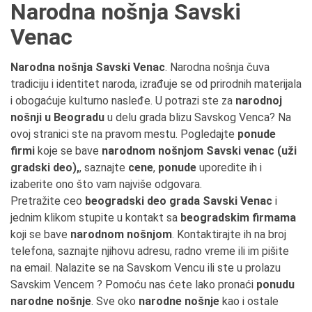
Narodna nošnja Savski
Venac
Narodna nošnja Savski Venac
. Narodna nošnja čuva
tradiciju i identitet naroda, izrađuje se od prirodnih materijala
i obogaćuje kulturno nasleđe. U potrazi ste za
narodnoj
nošnji u Beogradu
u delu grada blizu Savskog Venca? Na
ovoj stranici ste na pravom mestu. Pogledajte
ponude
firmi
koje se bave
narodnom nošnjom Savski venac (uži
gradski deo),
, saznajte
cene
,
ponude
uporedite ih i
izaberite ono što vam najviše odgovara.
Pretražite ceo
beogradski deo grada Savski Venac
i
jednim klikom stupite u kontakt sa
beogradskim firmama
koji se bave
narodnom nošnjom
. Kontaktirajte ih na broj
telefona, saznajte njihovu adresu, radno vreme ili im pišite
na email. Nalazite se na Savskom Vencu ili ste u prolazu
Savskim Vencem ? Pomoću nas ćete lako pronaći
ponudu
narodne nošnje
. Sve oko
narodne nošnje
kao i ostale