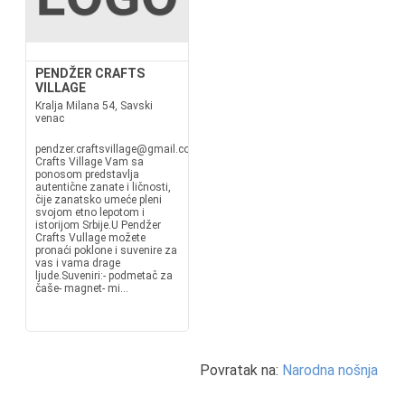
PENDŽER CRAFTS
VILLAGE
Kralja Milana 54, Savski
venac
pendzer.craftsvillage@gmail.comPendžer
Crafts Village Vam sa
ponosom predstavlja
autentične zanate i ličnosti,
čije zanatsko umeće pleni
svojom etno lepotom i
istorijom Srbije.U Pendžer
Crafts Vullage možete
pronaći poklone i suvenire za
vas i vama drage
ljude.Suveniri:- podmetač za
čaše- magnet- mi...
Povratak na:
Narodna nošnja