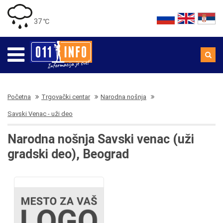
37 ℃
Početna
Trgovački centar
Narodna nošnja
Savski Venac - uži deo
Narodna nošnja Savski venac (uži
gradski deo), Beograd