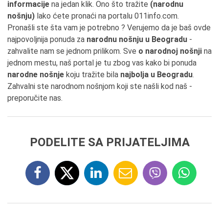
informacije
na jedan klik. Ono što tražite
(narodnu
nošnju)
lako ćete pronaći na portalu 011info.com.
Pronašli ste šta vam je potrebno ? Verujemo da je baš ovde
najpovoljnija ponuda za
narodnu nošnju u Beogradu
-
zahvalite nam se jednom prilikom. Sve
o narodnoj nošnji
na
jednom mestu, naš portal je tu zbog vas kako bi ponuda
narodne nošnje
koju tražite bila
najbolja u Beogradu
.
Zahvalni ste narodnom nošnjom koji ste našli kod naš -
preporučite nas.
PODELITE SA PRIJATELJIMA