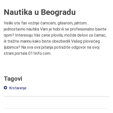
Nautika u Beogradu
Veliki ste fan vožnje čamcem, gliserom, jahtom…
jednostavno nautika Vam je hobi ili se profesionalno bavite
njom? Interesuju Vas cene plovila, možda delovi za čamac,
ili tražite marinu kako biste obezbedili Vašeg plovećeg
ljubimca? Na sva ova pitanja potražite odgovor na ovoj
strani portala 011info.com
Tagovi
Krstarenje