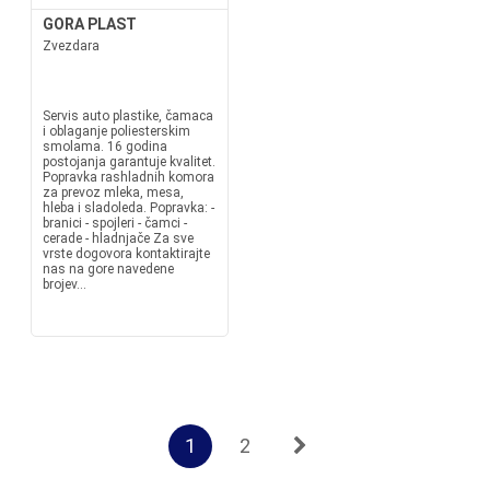
GORA PLAST
Zvezdara
Servis auto plastike, čamaca
i oblaganje poliesterskim
smolama. 16 godina
postojanja garantuje kvalitet.
Popravka rashladnih komora
za prevoz mleka, mesa,
hleba i sladoleda. Popravka: -
branici - spojleri - čamci -
cerade - hladnjače Za sve
vrste dogovora kontaktirajte
nas na gore navedene
brojev...
1
2