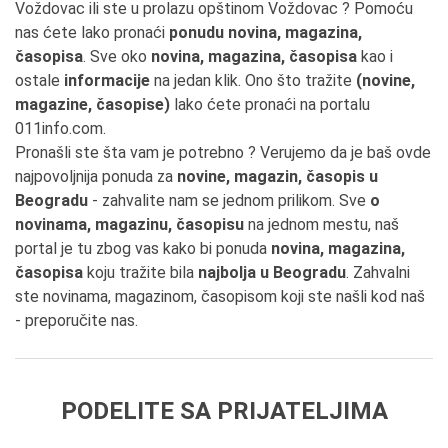
Voždovac ili ste u prolazu opštinom Voždovac ? Pomoću
nas ćete lako pronaći
ponudu novina, magazina,
časopisa
. Sve oko
novina, magazina, časopisa
kao i
ostale
informacije
na jedan klik. Ono što tražite
(novine,
magazine, časopise)
lako ćete pronaći na portalu
011info.com.
Pronašli ste šta vam je potrebno ? Verujemo da je baš ovde
najpovoljnija ponuda za
novine, magazin, časopis u
Beogradu
- zahvalite nam se jednom prilikom. Sve
o
novinama, magazinu, časopisu
na jednom mestu, naš
portal je tu zbog vas kako bi ponuda
novina, magazina,
časopisa
koju tražite bila
najbolja u Beogradu
. Zahvalni
ste novinama, magazinom, časopisom koji ste našli kod naš
- preporučite nas.
PODELITE SA PRIJATELJIMA