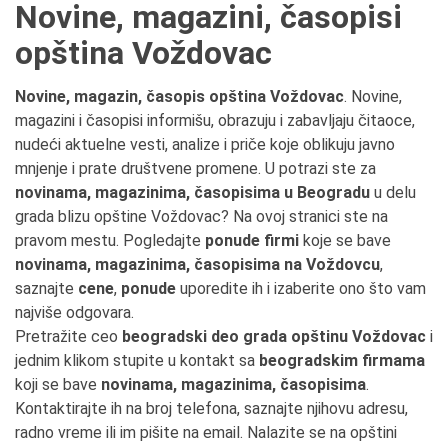
Novine, magazini, časopisi
opština Voždovac
Novine, magazin, časopis opština Voždovac
. Novine,
magazini i časopisi informišu, obrazuju i zabavljaju čitaoce,
nudeći aktuelne vesti, analize i priče koje oblikuju javno
mnjenje i prate društvene promene. U potrazi ste za
novinama, magazinima, časopisima u Beogradu
u delu
grada blizu opštine Voždovac? Na ovoj stranici ste na
pravom mestu. Pogledajte
ponude firmi
koje se bave
novinama, magazinima, časopisima na Voždovcu
,
saznajte
cene
,
ponude
uporedite ih i izaberite ono što vam
najviše odgovara.
Pretražite ceo
beogradski deo grada opštinu Voždovac
i
jednim klikom stupite u kontakt sa
beogradskim firmama
koji se bave
novinama, magazinima, časopisima
.
Kontaktirajte ih na broj telefona, saznajte njihovu adresu,
radno vreme ili im pišite na email. Nalazite se na opštini