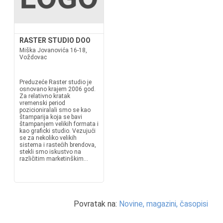
RASTER STUDIO DOO
Miška Jovanovića 16-18,
Voždovac
Preduzeće Raster studio je
osnovano krajem 2006 god.
Za relativno kratak
vremenski period
pozicioniralali smo se kao
štamparija koja se bavi
štampanjem velikih formata i
kao graficki studio. Vezujući
se za nekoliko velikih
sistema i rastećih brendova,
stekli smo iskustvo na
različitim marketinškim...
Povratak na:
Novine, magazini, časopisi