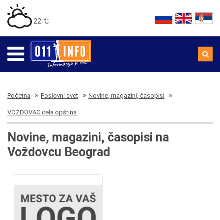
22 ℃
Početna
Poslovni svet
Novine, magazini, časopisi
VOŽDOVAC cela opština
Novine, magazini, časopisi na
Voždovcu Beograd