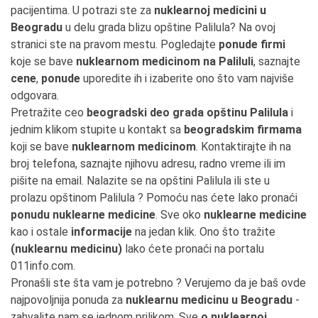
pacijentima. U potrazi ste za
nuklearnoj medicini u
Beogradu
u delu grada blizu opštine Palilula? Na ovoj
stranici ste na pravom mestu. Pogledajte
ponude firmi
koje se bave
nuklearnom medicinom na Paliluli
, saznajte
cene
,
ponude
uporedite ih i izaberite ono što vam najviše
odgovara.
Pretražite ceo
beogradski deo grada opštinu Palilula
i
jednim klikom stupite u kontakt sa
beogradskim firmama
koji se bave
nuklearnom medicinom
. Kontaktirajte ih na
broj telefona, saznajte njihovu adresu, radno vreme ili im
pišite na email. Nalazite se na opštini Palilula ili ste u
prolazu opštinom Palilula ? Pomoću nas ćete lako pronaći
ponudu nuklearne medicine
. Sve oko
nuklearne medicine
kao i ostale
informacije
na jedan klik. Ono što tražite
(nuklearnu medicinu)
lako ćete pronaći na portalu
011info.com.
Pronašli ste šta vam je potrebno ? Verujemo da je baš ovde
najpovoljnija ponuda za
nuklearnu medicinu u Beogradu
-
zahvalite nam se jednom prilikom. Sve
o nuklearnoj