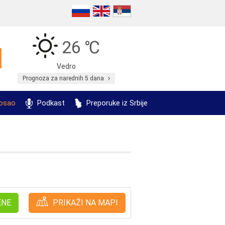
26 ℃
Vedro
Prognoza za narednih 5 dana
posao
Podkast
Preporuke iz Srbije
ENE
PRIKAŽI NA MAPI