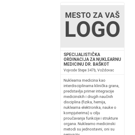
SPECIJALISTIČKA
ORDINACIJA ZA NUKLEARNU
MEDICINU DR. BAŠKOT
Vojvode Stepe 347b, Voždovac
Nuklearna medicina kao
interdisciplinarna klinička grana,
predstavlja primer integracije
medicinskih i drugih naučnih
disciplina (fizika, hemija,
nuklearna elektronika, nauke o
kompjuterima) u cilju
proučavanja funkcije i strukture
organa. Nuklearno medicinski
metodi su jednostavni, oni su
neinvaziv...