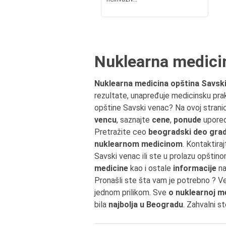
Nuklearna medici
Nuklearna medicina opština Savsk
rezultate, unapređuje medicinsku pra
opštine Savski venac? Na ovoj stran
vencu
, saznajte
cene
,
ponude
uporedi
Pretražite ceo
beogradski deo grad
nuklearnom medicinom
. Kontaktiraj
Savski venac ili ste u prolazu opšti
medicine
kao i ostale
informacije
na
Pronašli ste šta vam je potrebno ? V
jednom prilikom. Sve
o nuklearnoj me
bila
najbolja u Beogradu
. Zahvalni s