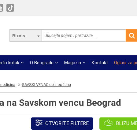
Biznis
Info kutak
O Beogradu
Magazin
Kontakt
Oglasi za 
medicina
SAVSKI VENAC cela opština
a na Savskom vencu Beograd
OTVORITE FILTERE
BLIZU M