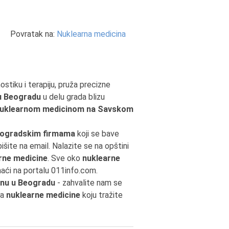
Povratak na:
Nuklearna medicina
ostiku i terapiju, pruža precizne
 u Beogradu
u delu grada blizu
uklearnom medicinom na Savskom
ogradskim firmama
koji se bave
pišite na email. Nalazite se na opštini
rne medicine
. Sve oko
nuklearne
aći na portalu 011info.com.
inu u Beogradu
- zahvalite nam se
da
nuklearne medicine
koju tražite