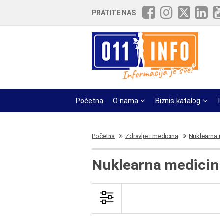
PRATITE NAS
Početna
O nama
Biznis katalog
Početna
Zdravlje i medicina
Nuklearna 
Nuklearna medicin