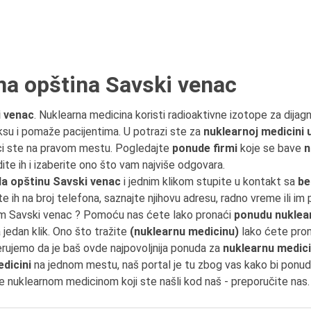
na opština Savski venac
i venac
. Nuklearna medicina koristi radioaktivne izotope za dijagn
ksu i pomaže pacijentima. U potrazi ste za
nuklearnoj medicini
ici ste na pravom mestu. Pogledajte
ponude firmi
koje se bave
n
te ih i izaberite ono što vam najviše odgovara.
a opštinu Savski venac
i jednim klikom stupite u kontakt sa
be
te ih na broj telefona, saznajte njihovu adresu, radno vreme ili im 
nom Savski venac ? Pomoću nas ćete lako pronaći
ponudu nuklea
 jedan klik. Ono što tražite
(nuklearnu medicinu)
lako ćete pron
erujemo da je baš ovde najpovoljnija ponuda za
nuklearnu medic
dicini
na jednom mestu, naš portal je tu zbog vas kako bi ponu
te nuklearnom medicinom koji ste našli kod naš - preporučite nas.