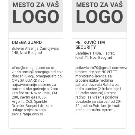
OMEGA GUARD
PETKOVIĆ TIM
SECURITY
Bulevar Arsenija Čarnojevića
140, Novi Beograd
Gandijeva 148a, II sprat,
lokal 71, Novi Beograd
office@omegaguard.co.rs
petkovictim70@gmail.comwww.petko
vlado.tomic@omegaguard.co.rs
timsecurity.comNOVITET!-
dragan.lukic@omegaguard.co.rs•
monitoring- licenca za
OMEGA GUARD nudi
procene rizika- mobilna
najsavremenije sisteme za
patrola- dozvola Ratel-a za
automatsko gašenje pažara
radio stanice (2 frekvencije i
kao što su: Novec 1230, FM
30 radio stanica) Potrebni
200, inertni gas IG55,
radnici za vršenje poslova
Argonit, Co2, Sprinkler,
obezbeđenja starosti od 20-
Drenčer, Bonpet i dr., kao i
50 godina.Potrebno je imati
usluge projektovanja i
srednju stručnu spremu,...
servisiranja ovih si...