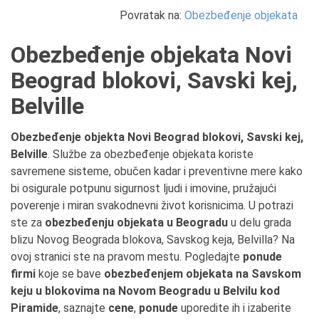
Povratak na:
Obezbeđenje objekata
Obezbeđenje objekata Novi
Beograd blokovi, Savski kej,
Belville
Obezbeđenje objekta Novi Beograd blokovi, Savski kej,
Belville
. Službe za obezbeđenje objekata koriste
savremene sisteme, obučen kadar i preventivne mere kako
bi osigurale potpunu sigurnost ljudi i imovine, pružajući
poverenje i miran svakodnevni život korisnicima. U potrazi
ste za
obezbeđenju objekata u Beogradu
u delu grada
blizu Novog Beograda blokova, Savskog keja, Belvilla? Na
ovoj stranici ste na pravom mestu. Pogledajte
ponude
firmi
koje se bave
obezbeđenjem objekata na Savskom
keju u blokovima na Novom Beogradu u Belvilu kod
Piramide
, saznajte
cene
,
ponude
uporedite ih i izaberite