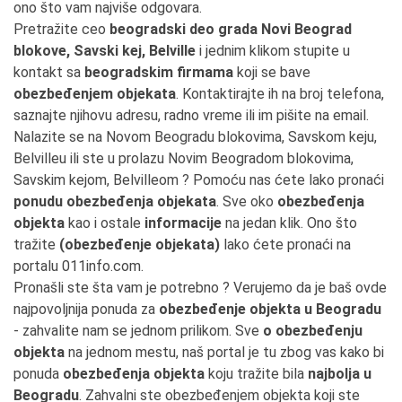
ono što vam najviše odgovara.
Pretražite ceo
beogradski deo grada Novi Beograd
blokove, Savski kej, Belville
i jednim klikom stupite u
kontakt sa
beogradskim firmama
koji se bave
obezbeđenjem objekata
. Kontaktirajte ih na broj telefona,
saznajte njihovu adresu, radno vreme ili im pišite na email.
Nalazite se na Novom Beogradu blokovima, Savskom keju,
Belvilleu ili ste u prolazu Novim Beogradom blokovima,
Savskim kejom, Belvilleom ? Pomoću nas ćete lako pronaći
ponudu obezbeđenja objekata
. Sve oko
obezbeđenja
objekta
kao i ostale
informacije
na jedan klik. Ono što
tražite
(obezbeđenje objekata)
lako ćete pronaći na
portalu 011info.com.
Pronašli ste šta vam je potrebno ? Verujemo da je baš ovde
najpovoljnija ponuda za
obezbeđenje objekta u Beogradu
- zahvalite nam se jednom prilikom. Sve
o obezbeđenju
objekta
na jednom mestu, naš portal je tu zbog vas kako bi
ponuda
obezbeđenja objekta
koju tražite bila
najbolja u
Beogradu
. Zahvalni ste obezbeđenjem objekta koji ste