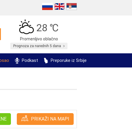
28 ℃
Promenljivo oblačno
Prognoza za narednih 5 dana
posao
Podkast
Preporuke iz Srbije
ENE
PRIKAŽI NA MAPI