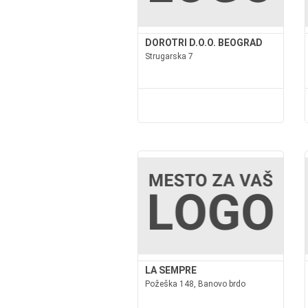
DOROTRI D.O.O. BEOGRAD
Strugarska 7
LA SEMPRE
Požeška 148, Banovo brdo