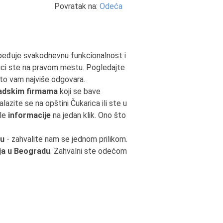
Povratak na:
Odeća
ezbeđuje svakodnevnu funkcionalnost i
nici ste na pravom mestu. Pogledajte
što vam najviše odgovara.
adskim firmama
koji se bave
alazite se na opštini Čukarica ili ste u
ale
informacije
na jedan klik. Ono što
du
- zahvalite nam se jednom prilikom.
ja u Beogradu
. Zahvalni ste odećom