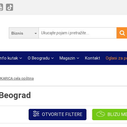
Biznis
Info kutak
O Beogradu
Magazin
Kontakt
Oglasi za 
KARICA cela opština
 Beograd
OTVORITE FILTERE
BLIZU M