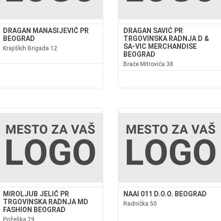
DRAGAN MANASIJEVIĆ PR
DRAGAN SAVIĆ PR
BEOGRAD
TRGOVINSKA RADNJA D &
SA-VIC MERCHANDISE
Krajiških Brigada 12
BEOGRAD
Braće Mitrovića 38
MIROLJUB JELIĆ PR
NAAI 011 D.O.O. BEOGRAD
TRGOVINSKA RADNJA MD
Radnička 50
FASHION BEOGRAD
Požeška 79