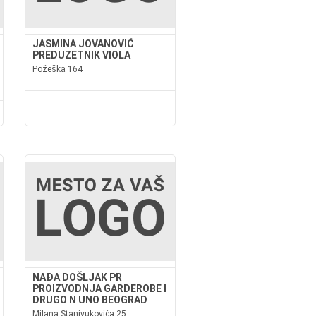
JASMINA JOVANOVIĆ
PREDUZETNIK VIOLA
Požeška 164
NAĐA DOŠLJAK PR
PROIZVODNJA GARDEROBE I
DRUGO N UNO BEOGRAD
Milana Stanivukovića 25