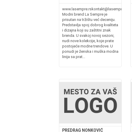
www.lasempre.rskontakt@lasempre.rs
Modni brend La Sempre je
prisutan na tržištu već deceniju.
Predstavlja spoj dobrog kvaliteta
i dizajna koji su zaštitni znak
brenda. U svakoj novoj sezoni,
nudi nove kolekcije, koje prate
postojeće modne trendove. U
ponudi je ženska i muška modna
linija sa prat...
PREDRAG NONKOVIĆ