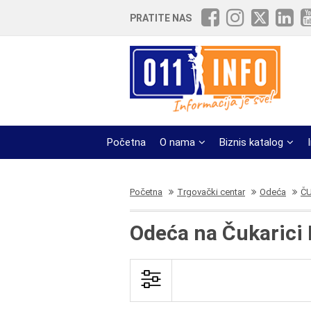
PRATITE NAS
Početna
O nama
Biznis katalog
Početna
Trgovački centar
Odeća
ČU
Odeća na Čukarici