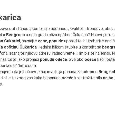
karica
ažava stil i ličnost, kombinuje udobnost, kvalitet i trendove, ob
i u Beogradu
u delu grada blizu opštine Čukarica? Na ovoj stra
a Čukarici
, saznajte
cene
,
ponude
uporedite ih i izaberite ono 
a opštinu Čukarica
i jednim klikom stupite u kontakt sa
beogr
efona, saznajte njihovu adresu, radno vreme ili im pišite na email. N
nas ćete lako pronaći
ponudu odeće
. Sve oko
odeće
kao i ost
portalu 011info.com.
erujemo da je baš ovde najpovoljnija ponuda za
odeću u Beogra
tal je tu zbog vas kako bi ponuda
odeće
koju tražite bila
najbol
s.