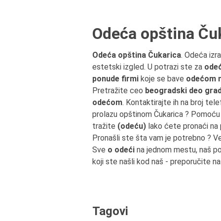
Odeća opština Ču
Odeća opština Čukarica
. Odeća izr
estetski izgled. U potrazi ste za
odeć
ponude firmi
koje se bave
odećom n
Pretražite ceo
beogradski deo grad
odećom
. Kontaktirajte ih na broj tel
prolazu opštinom Čukarica ? Pomoću 
tražite
(odeću)
lako ćete pronaći na 
Pronašli ste šta vam je potrebno ? V
Sve
o odeći
na jednom mestu, naš por
koji ste našli kod naš - preporučite na
Tagovi