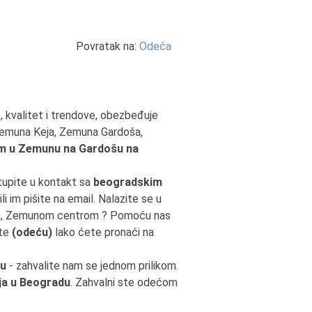
Povratak na:
Odeća
t, kvalitet i trendove, obezbeđuje
Zemuna Keja, Zemuna Gardoša,
 u Zemunu na Gardošu na
tupite u kontakt sa
beogradskim
li im pišite na email. Nalazite se u
em, Zemunom centrom ? Pomoću nas
ite
(odeću)
lako ćete pronaći na
du
- zahvalite nam se jednom prilikom.
ja u Beogradu
. Zahvalni ste odećom