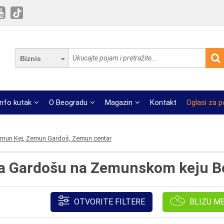
Biznis
Info kutak
O Beogradu
Magazin
Kontakt
Oglasi za 
mun Kej, Zemun Gardoš, Zemun centar
a Gardošu na Zemunskom keju B
OTVORITE FILTERE
BLIZU M