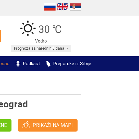
30 ℃
Vedro
Prognoza za narednih 5 dana
posao
Podkast
Preporuke iz Srbije
eograd
ENE
PRIKAŽI NA MAPI