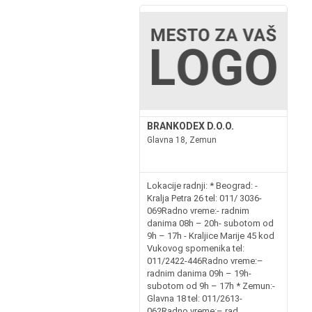
BRANKODEX D.O.O.
Glavna 18, Zemun
Lokacije radnji: * Beograd: -
Kralja Petra 26 tel: 011/ 3036-
069Radno vreme:- radnim
danima 08h – 20h- subotom od
9h – 17h - Kraljice Marije 45 kod
Vukovog spomenika tel:
011/2422-446Radno vreme:–
radnim danima 09h – 19h-
subotom od 9h – 17h * Zemun:-
Glavna 18 tel: 011/2613-
062Radno vreme:– rad...