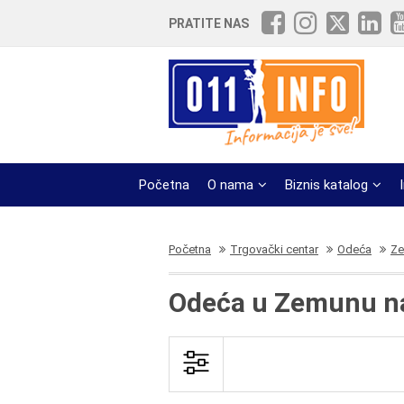
PRATITE NAS
Početna
O nama
Biznis katalog
Početna
Trgovački centar
Odeća
Ze
Odeća u Zemunu n