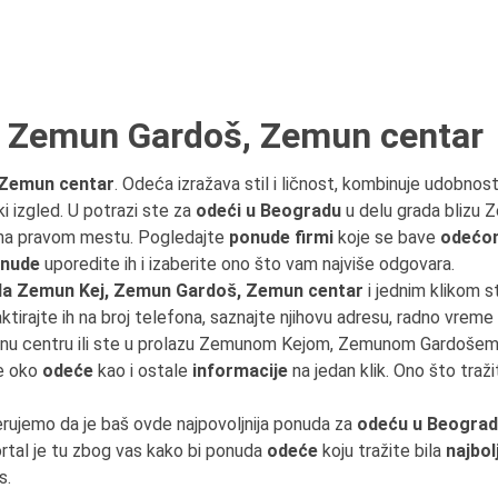
 Zemun Gardoš, Zemun centar
 Zemun centar
. Odeća izražava stil i ličnost, kombinuje udobnos
 izgled. U potrazi ste za
odeći u Beogradu
u delu grada blizu 
 na pravom mestu. Pogledajte
ponude firmi
koje se bave
odećom
nude
uporedite ih i izaberite ono što vam najviše odgovara.
da Zemun Kej, Zemun Gardoš, Zemun centar
i jednim klikom s
ktirajte ih na broj telefona, saznajte njihovu adresu, radno vreme i
nu centru ili ste u prolazu Zemunom Kejom, Zemunom Gardoš
ve oko
odeće
kao i ostale
informacije
na jedan klik. Ono što traž
erujemo da je baš ovde najpovoljnija ponuda za
odeću u Beogra
tal je tu zbog vas kako bi ponuda
odeće
koju tražite bila
najbol
s.