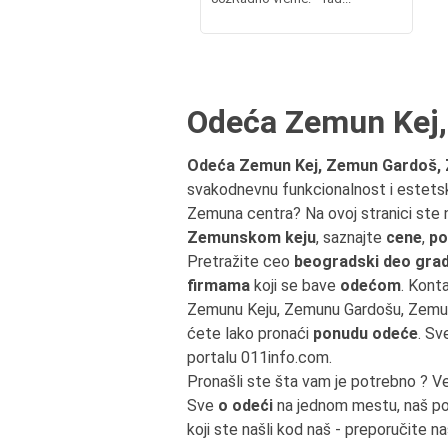
Odeća Zemun Kej,
Odeća Zemun Kej, Zemun Gardoš,
svakodnevnu funkcionalnost i estetski
Zemuna centra? Na ovoj stranici ste
Zemunskom keju
, saznajte
cene
,
po
Pretražite ceo
beogradski deo gra
firmama
koji se bave
odećom
. Konta
Zemunu Keju, Zemunu Gardošu, Zemu
ćete lako pronaći
ponudu odeće
. S
portalu 011info.com.
Pronašli ste šta vam je potrebno ? V
Sve
o odeći
na jednom mestu, naš por
koji ste našli kod naš - preporučite na