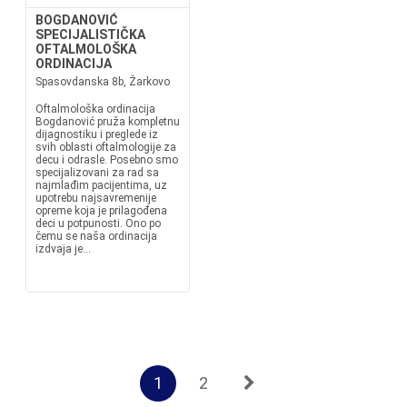
BOGDANOVIĆ
SPECIJALISTIČKA
OFTALMOLOŠKA
ORDINACIJA
Spasovdanska 8b, Žarkovo
Oftalmološka ordinacija
Bogdanović pruža kompletnu
dijagnostiku i preglede iz
svih oblasti oftalmologije za
decu i odrasle. Posebno smo
specijalizovani za rad sa
najmlađim pacijentima, uz
upotrebu najsavremenije
opreme koja je prilagođena
deci u potpunosti. Ono po
čemu se naša ordinacija
izdvaja je...
1
2