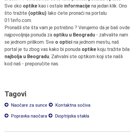
Sve oko
optike
kao i ostale
informacije
na jedan klik. Ono
što tražite
(optiku)
lako ćete pronaći na portalu
011info.com.
Pronašli ste šta vam je potrebno ? Verujemo da je baš ovde
najpovoljnija ponuda za
optiku u Beogradu
- zahvalite nam
se jednom prilikom. Sve
o optici
na jednom mestu, naš
portal je tu zbog vas kako bi ponuda
optike
koju tražite bila
najbolja u Beogradu
. Zahvalni ste optikom koji ste našli
kod naš - preporučite nas.
Tagovi
Naočare za sunce
Kontaktna sočiva
Popravka naočara
Dioptrijska stakla