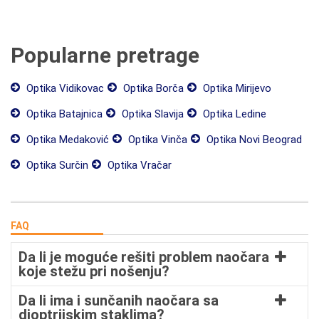
Popularne pretrage
Optika Vidikovac
Optika Borča
Optika Mirijevo
Optika Batajnica
Optika Slavija
Optika Ledine
Optika Medaković
Optika Vinča
Optika Novi Beograd
Optika Surčin
Optika Vračar
FAQ
Da li je moguće rešiti problem naočara
koje stežu pri nošenju?
Da li ima i sunčanih naočara sa
dioptrijskim staklima?