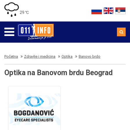
29 ℃
Početna
Zdravlje i medicina
Optika
Banovo brdo
Optika na Banovom brdu Beograd