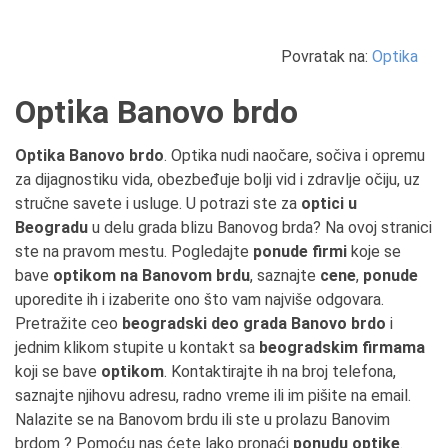
Povratak na:
Optika
Optika Banovo brdo
Optika Banovo brdo
. Optika nudi naočare, sočiva i opremu
za dijagnostiku vida, obezbeđuje bolji vid i zdravlje očiju, uz
stručne savete i usluge. U potrazi ste za
optici u
Beogradu
u delu grada blizu Banovog brda? Na ovoj stranici
ste na pravom mestu. Pogledajte
ponude firmi
koje se
bave
optikom na Banovom brdu
, saznajte
cene
,
ponude
uporedite ih i izaberite ono što vam najviše odgovara.
Pretražite ceo
beogradski deo grada Banovo brdo
i
jednim klikom stupite u kontakt sa
beogradskim firmama
koji se bave
optikom
. Kontaktirajte ih na broj telefona,
saznajte njihovu adresu, radno vreme ili im pišite na email.
Nalazite se na Banovom brdu ili ste u prolazu Banovim
brdom ? Pomoću nas ćete lako pronaći
ponudu optike
.