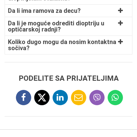
Da li ima ramova za decu?
Da li je moguće odrediti dioptriju u
optičarskoj radnji?
Koliko dugo mogu da nosim kontaktna
sočiva?
PODELITE SA PRIJATELJIMA