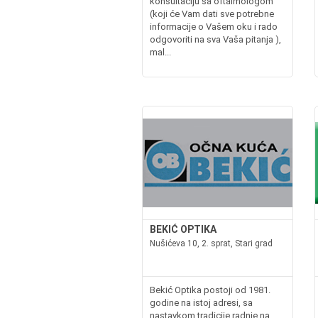
konsultaciju sa oftalmologom
(koji će Vam dati sve potrebne
informacije o Vašem oku i rado
odgovoriti na sva Vaša pitanja ),
mal...
BEKIĆ OPTIKA
Nušićeva 10, 2. sprat, Stari grad
Bekić Optika postoji od 1981.
godine na istoj adresi, sa
nastavkom tradicije radnje na