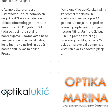
stan 8), Novi Beograd
Oftalmološka ordinacija
"Ofto optik" je optičarska radnja
“Stefanovići” pruža zdravstvenu
za promet medicinskih
negu i različite vrste usluga u
sredstava osnovana pre 25
oblasti oftalmologije. Sa radom
godina. Od maja 2015. godine
smo počeli 2011. godine. Od
otvorila je optičarsku radnju u
tada se trudimo da stalno
naselju Altina, Ugrinovački put
napredujemo, usavršavamo naše
16n. Uz pomoć stručnog i
znanje i stičemo nova iskustva,
ljubaznog osoblja, pružiće Vam
kako bismo na najbolji mogući
usluge: - provere dioptrije- sve
način brinuli o vašim očima.
vrste ramova za naočare (dečje,
Preg...
t...