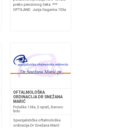
preko penzionog čeka. ***
OPTILAND Jurija Gagarina 153a
OFTALMOLOŠKA
ORDINACIJA DR SNEŽANA
MARIĆ
Požeška 138a, (I sprat), Banovo
brdo
Specijalistička oftalmološka
ordinacija Dr Snežana Marić