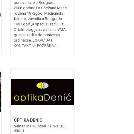
osnovana je u Beogradu
2006.godine.Dr Snežana Marić
rođena 1972god. Medicinski
itaria.rswww.militaryshop.bawww.militaryshop.mk
fakultet završila u Beogradu
1997.god.,a specijalizaciju iz
Oftalmologije završila na VMA
gde je i radila do osnivanja
ordinacije. LOKACIJA I
KONTAKT:ul. POŽEŠKA 1...
OPTIKA DENIĆ
Nemanjina 40, lokal 7 i lokal 15,
Slavija