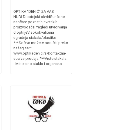
OPTIKA “DENIĆ” ZA VAS
NUDI:Dioptrijski okviriSunčane
naočare poznatih svetskih
proizvođačaPregledi utvrđivanja
dioptrijeVisokokvalitena
ugradnja stakala/plastike
***Sočiva možete poručiti preko
našeg sajt:
www.optikadenic.rs/kontaktna-
sociva-prodaja ***Vrste stakala:
- Mineralno staklo i organska...