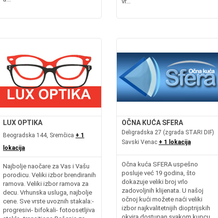
vr...
LUX OPTIKA
OČNA KUĆA SFERA
Deligradska 27 (zgrada STARI DIF)
Beogradska 144, Sremčica
+ 1
Savski Venac
+ 1 lokacija
lokacija
Očna kuća SFERA uspešno
Najbolje naočare za Vas i Vašu
posluje već 19 godina, što
porodicu. Veliki izbor brendiranih
dokazuje veliki broj vrlo
ramova. Veliki izbor ramova za
zadovoljnih klijenata. U našoj
decu. Vrhunska usluga, najbolje
očnoj kući možete naći veliki
cene. Sve vrste uvoznih stakala:-
izbor najkvalitetnijih dioptrijskih
progresivi- bifokali- fotoosetljiva
okvira dostupan svakom kupcu.