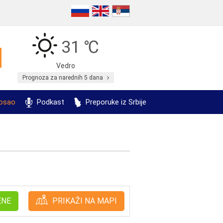
31 ℃
Vedro
Prognoza za narednih 5 dana
posao
Podkast
Preporuke iz Srbije
ENE
PRIKAŽI NA MAPI