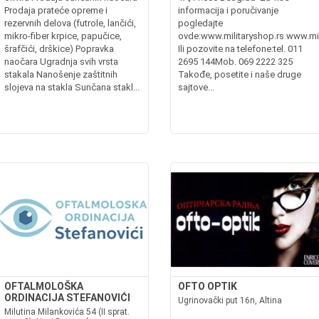
Prodaja prateće opreme i
informacija i poručivanje
rezervnih delova (futrole, lančići,
pogledajte
mikro-fiber krpice, papučice,
ovde:www.militaryshop.rs www.mil
šrafčići, drškice) Popravka
Ili pozovite na telefone:tel. 011
naočara Ugradnja svih vrsta
2695 144Mob. 069 2222 325
stakala Nanošenje zaštitnih
Takođe, posetite i naše druge
slojeva na stakla Sunčana stakl...
sajtove...
OFTALMOLOŠKA
OFTO OPTIK
ORDINACIJA STEFANOVIĆI
Ugrinovački put 16n, Altina
Milutina Milankovića 54 (II sprat.