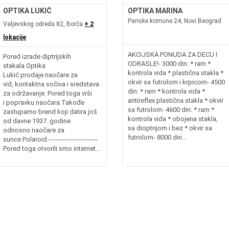
OPTIKA LUKIĆ
OPTIKA MARINA
Pariske komune 24, Novi Beograd
Valjevskog odreda 82, Borča
+ 2
lokacije
AKCIJSKA PONUDA ZA DECU I
Pored izrade diptrijskih
ODRASLE!- 3000 din: * ram *
stakala Optika
kontrola vida * plastična stakla *
Lukić prodaje naočare za
okvir sa futrolom i krpicom- 4500
vid, kontaktna sočiva i sredstava
din: * ram * kontrola vida *
za održavanje. Pored toga vrši
antireflex plastična stakla * okvir
i popravku naočara.Takođe
sa futrolom- 4600 din: * ram *
zastupamo brend koji datira još
kontrola vida * obojena stakla,
od davne 1937. godine
sa dioptrijom i bez * okvir sa
odnosno naočare za
futrolom- 8000 din...
sunce Polaroid.------------------------
Pored toga otvorili smo internet...