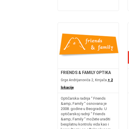
FRIENDS & FAMILY OPTIKA
Grge Andrijanovića 2, Krnjača
+ 2
lokacije
Optičarska radnja “ Friends
&amp; Family “ osnovana je
2008. godine u Beogradu. U
optičarskoj radnji “ Friends
&amp; Family “ možete uraditi
besplatnu kontrolu vida kao i