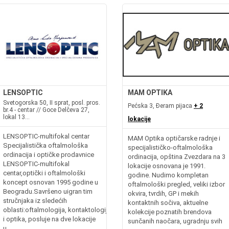
LENSOPTIC
MAM OPTIKA
Svetogorska 50, II sprat, posl. pros.
Pećska 3, Đeram pijaca
+ 2
br.4 - centar // Goce Delčeva 27,
lokal 13...
lokacije
LENSOPTIC-multifokal centar
MAM Optika optičarske radnje i
Specijalistička oftalmološka
specijalističko-oftalmološka
ordinacija i optičke prodavnice
ordinacija, opština Zvezdara na 3
LENSOPTIC-multifokal
lokacije osnovana je 1991.
centar,optički i oftalmološki
godine. Nudimo kompletan
koncept osnovan 1995 godine u
oftalmološki pregled, veliki izbor
Beogradu.Savršeno uigran tim
okvira, tvrdih, GP i mekih
stručnjaka iz sledećih
kontaktnih sočiva​, aktuelne
oblasti:oftalmologija, kontaktologija
kolekcije poznatih brendova
i optika, posluje na dve lokacije
sunčanih naočara, ugradnju svih
u...