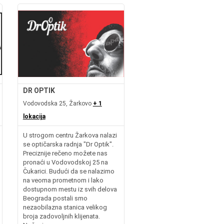
DR OPTIK
Vodovodska 25, Žarkovo
+ 1
lokacija
U strogom centru Žarkova nalazi
se optičarska radnja "Dr Optik".
Preciznije rečeno možete nas
pronaći u Vodovodskoj 25 na
Čukarici. Budući da se nalazimo
na veoma prometnom i lako
dostupnom mestu iz svih delova
Beograda postali smo
nezaobilazna stanica velikog
broja zadovoljnih klijenata.