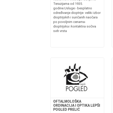
Terazijama od 1935.
godine.Usluge:- besplatno
određivanje dioptrije- veliki izbor
dioptrijskih i sunčanih naočara
po povoljnim cenama-
dioptrijska i kontaktna sočiva
svih vrsta
OFTALMOLOŠKA
ORDINACIJA I OPTIKA LEPŠI
POGLED PRELIĆ