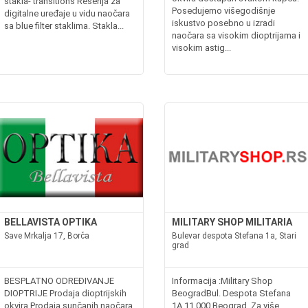
stakla- transitions Rešenja za
Posedujemo višegodišnje
digitalne uređaje u vidu naočara
iskustvo posebno u izradi
sa blue filter staklima. Stakla...
naočara sa visokim dioptrijama i
visokim astig...
BELLAVISTA OPTIKA
MILITARY SHOP MILITARIA
Save Mrkalja 17, Borča
Bulevar despota Stefana 1a, Stari
grad
BESPLATNO ODREĐIVANJE
Informacija :Military Shop
DIOPTRIJE Prodaja dioptrijskih
BeogradBul. Despota Stefana
okvira Prodaja sunčanih naočara
1A,11.000 Beograd Za više