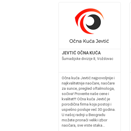
JEVTIĆ OČNA KUĆA
Šumadijske divizije 8, Voždovac
Očna kuća Jevtić najpovoljnije i
najkvalitetnije naočare, naočare
za sunce, pregled oftalmologa,
sočiva! Proverite naše cene i
kvalitet!!! Očna kuća Jevtić je
porodična firma koja postoji i
uspešno posluje već 30 godina.
U našoj radnji u Beogradu
možete pronaći veliki izbor
naočara, sve vrste staka...