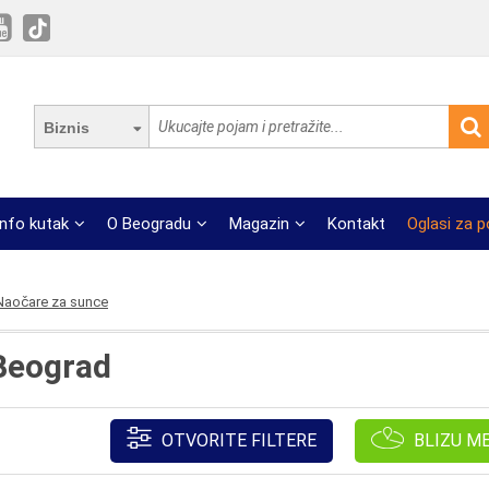
Biznis
Info kutak
O Beogradu
Magazin
Kontakt
Oglasi za 
Naočare za sunce
Beograd
OTVORITE FILTERE
BLIZU M