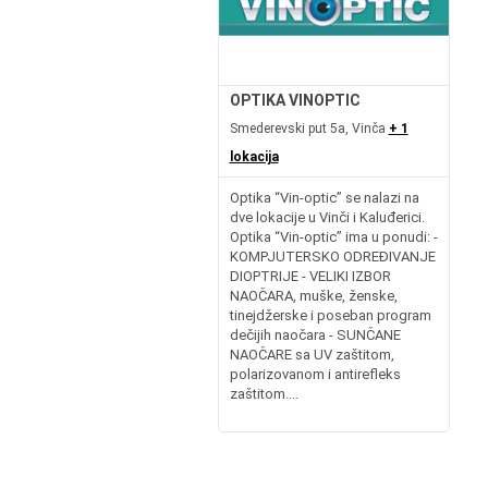
OPTIKA VINOPTIC
Smederevski put 5a, Vinča
+ 1
lokacija
Optika “Vin-optic” se nalazi na
dve lokacije u Vinči i Kaluđerici.
Optika “Vin-optic” ima u ponudi: -
KOMPJUTERSKO ODREĐIVANJE
DIOPTRIJE - VELIKI IZBOR
NAOČARA, muške, ženske,
tinejdžerske i poseban program
dečijih naočara - SUNČANE
NAOČARE sa UV zaštitom,
polarizovanom i antirefleks
zaštitom....