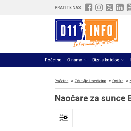
PRATITE NAS
Početna
O nama
Biznis katalog
Početna
Zdravlje i medicina
Optika
Naočare za sunce 