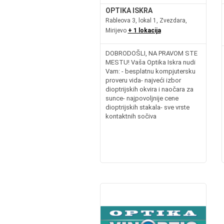
OPTIKA ISKRA
Rableova 3, lokal 1, Zvezdara,
Mirijevo
+ 1 lokacija
DOBRODOŠLI, NA PRAVOM STE
MESTU! Vaša Optika Iskra nudi
Vam: - besplatnu kompjutersku
proveru vida- najveći izbor
dioptrijskih okvira i naočara za
sunce- najpovoljnije cene
dioptrijskih stakala- sve vrste
kontaktnih sočiva