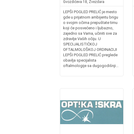
Gvozdićeva 18, Zvezdara
LEPŠI POGLED PRELIĆ je mesto
gde u prijatnom ambijentu brigu
o svojim očima prepuštate timu
koji će posvećeno i ljubazno,
zajedno sa Vama, učiniti sve za
zdravlje Vaših očiju. U
SPECIJALISTIČKOJ
OFTALMOLOŠKOJ ORDINACIJI
LEPŠI POGLED PRELIĆ preglede
obavlja specijalista
oftalmologije sa dugogodišnji...