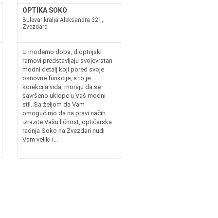
OPTIKA SOKO
Bulevar kralja Aleksandra 321,
Zvezdara
U moderno doba, dioptrijski
ramovi predstavljaju svojevrstan
modni detalj koji pored svoje
osnovne funkcije, a to je
korekcija vida, moraju da se
savršeno uklope u Vaš modni
stil. Sa željom da Vam
omogućimo da na pravi način
izrazite Vašu ličnost, optičarska
radnja Soko na Zvezdari nudi
Vam veliki i...