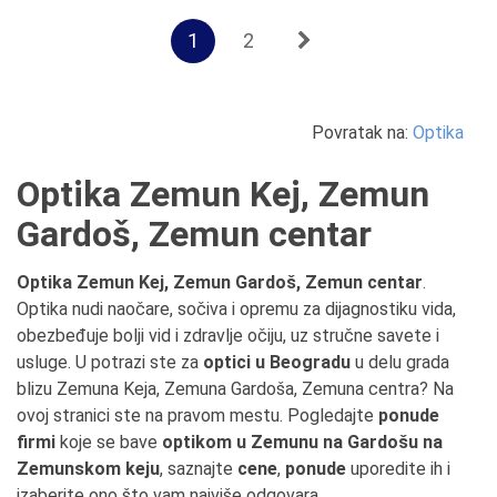
1
2
Povratak na:
Optika
Optika Zemun Kej, Zemun
Gardoš, Zemun centar
Optika Zemun Kej, Zemun Gardoš, Zemun centar
.
Optika nudi naočare, sočiva i opremu za dijagnostiku vida,
obezbeđuje bolji vid i zdravlje očiju, uz stručne savete i
usluge. U potrazi ste za
optici u Beogradu
u delu grada
blizu Zemuna Keja, Zemuna Gardoša, Zemuna centra? Na
ovoj stranici ste na pravom mestu. Pogledajte
ponude
firmi
koje se bave
optikom u Zemunu na Gardošu na
Zemunskom keju
, saznajte
cene
,
ponude
uporedite ih i
izaberite ono što vam najviše odgovara.