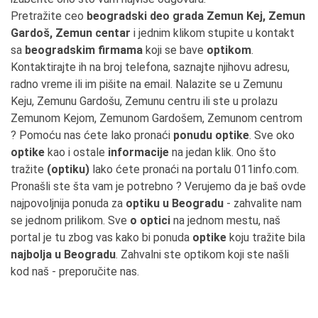
Pretražite ceo
beogradski deo grada Zemun Kej, Zemun
Gardoš, Zemun centar
i jednim klikom stupite u kontakt
sa
beogradskim firmama
koji se bave
optikom
.
Kontaktirajte ih na broj telefona, saznajte njihovu adresu,
radno vreme ili im pišite na email. Nalazite se u Zemunu
Keju, Zemunu Gardošu, Zemunu centru ili ste u prolazu
Zemunom Kejom, Zemunom Gardošem, Zemunom centrom
? Pomoću nas ćete lako pronaći
ponudu optike
. Sve oko
optike
kao i ostale
informacije
na jedan klik. Ono što
tražite
(optiku)
lako ćete pronaći na portalu 011info.com.
Pronašli ste šta vam je potrebno ? Verujemo da je baš ovde
najpovoljnija ponuda za
optiku u Beogradu
- zahvalite nam
se jednom prilikom. Sve
o optici
na jednom mestu, naš
portal je tu zbog vas kako bi ponuda
optike
koju tražite bila
najbolja u Beogradu
. Zahvalni ste optikom koji ste našli
kod naš - preporučite nas.