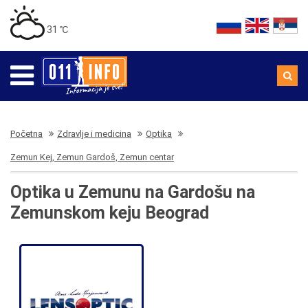
31 ℃
Početna
Zdravlje i medicina
Optika
Zemun Kej, Zemun Gardoš, Zemun centar
Optika u Zemunu na Gardošu na
Zemunskom keju Beograd