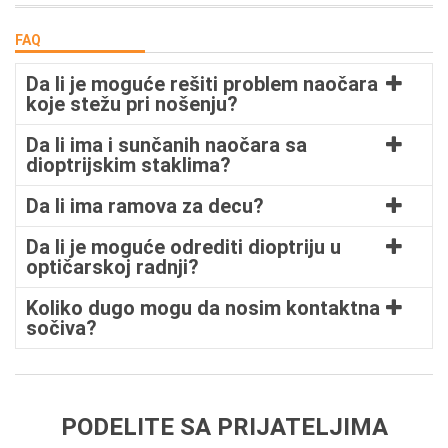
FAQ
Da li je moguće rešiti problem naočara
koje stežu pri nošenju?
Da li ima i sunčanih naočara sa
dioptrijskim staklima?
Da li ima ramova za decu?
Da li je moguće odrediti dioptriju u
optičarskoj radnji?
Koliko dugo mogu da nosim kontaktna
sočiva?
PODELITE SA PRIJATELJIMA