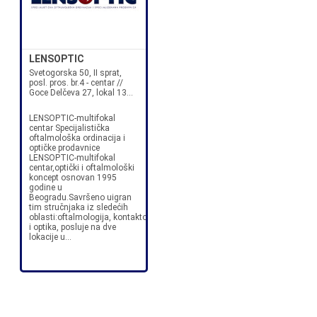
LENSOPTIC
Svetogorska 50, II sprat,
posl. pros. br.4 - centar //
Goce Delčeva 27, lokal 13...
LENSOPTIC-multifokal
centar Specijalistička
oftalmološka ordinacija i
optičke prodavnice
LENSOPTIC-multifokal
centar,optički i oftalmološki
koncept osnovan 1995
godine u
Beogradu.Savršeno uigran
tim stručnjaka iz sledećih
oblasti:oftalmologija, kontaktologija
i optika, posluje na dve
lokacije u...