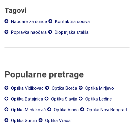
Tagovi
Naočare za sunce
Kontaktna sočiva
Popravka naočara
Dioptrijska stakla
Popularne pretrage
Optika Vidikovac
Optika Borča
Optika Mirijevo
Optika Batajnica
Optika Slavija
Optika Ledine
Optika Medaković
Optika Vinča
Optika Novi Beograd
Optika Surčin
Optika Vračar