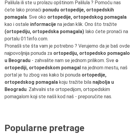
Palilula ili ste u prolazu opštinom Palilula ? Pomoću nas
ćete lako pronaći
ponudu ortopedije, ortopedskih
pomagala
. Sve oko
ortopedije, ortopedskog pomagala
kao i ostale
informacije
na jedan klik. Ono što tražite
(ortopediju, ortopedska pomagala)
lako ćete pronaći na
portalu 011info.com.
Pronašli ste šta vam je potrebno ? Verujemo da je baš ovde
najpovoljnija ponuda za
ortopediju, ortopedsko pomagalo
u Beogradu
- zahvalite nam se jednom prilikom. Sve
o
ortopediji, ortopedskom pomagal
na jednom mestu, naš
portal je tu zbog vas kako bi ponuda
ortopedije,
ortopedskog pomagala
koju tražite bila
najbolja u
Beogradu
. Zahvalni ste ortopedijom, ortopedskim
pomagalom koji ste našli kod naš - preporučite nas.
Popularne pretrage