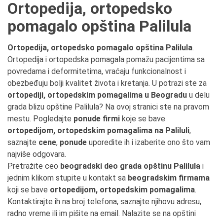
Ortopedija, ortopedsko
pomagalo opština Palilula
Ortopedija, ortopedsko pomagalo opština Palilula
.
Ortopedija i ortopedska pomagala pomažu pacijentima sa
povredama i deformitetima, vraćaju funkcionalnost i
obezbeđuju bolji kvalitet života i kretanja. U potrazi ste za
ortopediji, ortopedskim pomagalima u Beogradu
u delu
grada blizu opštine Palilula? Na ovoj stranici ste na pravom
mestu. Pogledajte
ponude firmi
koje se bave
ortopedijom, ortopedskim pomagalima na Paliluli
,
saznajte
cene
,
ponude
uporedite ih i izaberite ono što vam
najviše odgovara.
Pretražite ceo
beogradski deo grada opštinu Palilula
i
jednim klikom stupite u kontakt sa
beogradskim firmama
koji se bave
ortopedijom, ortopedskim pomagalima
.
Kontaktirajte ih na broj telefona, saznajte njihovu adresu,
radno vreme ili im pišite na email. Nalazite se na opštini