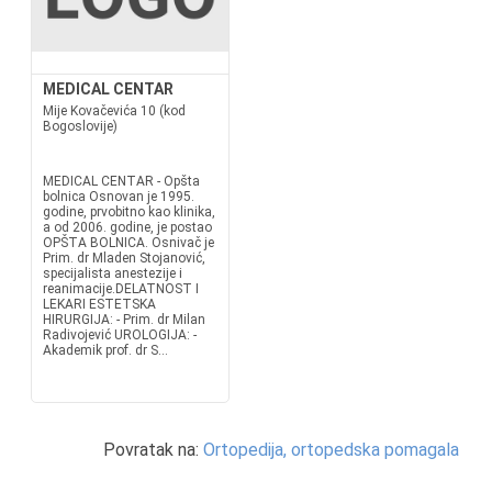
MEDICAL CENTAR
Mije Kovačevića 10 (kod
Bogoslovije)
MEDICAL CENTAR - Opšta
bolnica Osnovan je 1995.
godine, prvobitno kao klinika,
a od 2006. godine, je postao
OPŠTA BOLNICA. Osnivač je
Prim. dr Mladen Stojanović,
specijalista anestezije i
reanimacije.DELATNOST I
LEKARI ESTETSKA
HIRURGIJA: - Prim. dr Milan
Radivojević UROLOGIJA: -
Akademik prof. dr S...
Povratak na:
Ortopedija, ortopedska pomagala