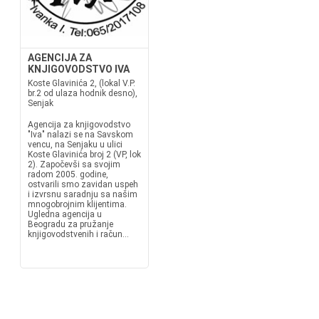
AGENCIJA ZA
KNJIGOVODSTVO IVA
Koste Glavinića 2, (lokal V.P.
br.2 od ulaza hodnik desno),
Senjak
Agencija za knjigovodstvo
"Iva" nalazi se na Savskom
vencu, na Senjaku u ulici
Koste Glavinića broj 2 (VP, lok
2). Započevši sa svojim
radom 2005. godine,
ostvarili smo zavidan uspeh
i izvrsnu saradnju sa našim
mnogobrojnim klijentima.
Ugledna agencija u
Beogradu za pružanje
knjigovodstvenih i račun...