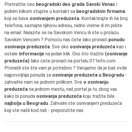
Pretražite ceo
beogradski deo grada Savski Venac
i
jednim klikom stupite u kontakt sa
beogradskim firmama
koji se bave
osnivanjem preduzeća
. Kontaktirajte ih na broj
telefona, saznajte njihovu adresu, radno vreme ili im pišite
na email. Nalazite se na Savskom Vencu ili ste u prolazu
Savskim Vencem ? Pomoću nas ćete lako pronaći
ponudu
osnivanja preduzeća
. Sve oko
osnivanja preduzeća
kao i
ostale
informacije
na jedan klik. Ono što tražite
(osnivanje
preduzeća)
lako ćete pronaći na portalu 011info.com.
Pronašli ste šta vam je potrebno ? Verujemo da je baš ovde
najpovoljnija ponuda za
osnivanje preduzeća u Beogradu
-
zahvalite nam se jednom prilikom. Sve
o osnivanju
preduzeća
na jednom mestu, naš portal je tu zbog vas
kako bi ponuda
osnivanja preduzeća
koju tražite bila
najbolja u Beogradu
. Zahvalni ste osnivanjem preduzeća
koji ste našli kod naš - preporučite nas.