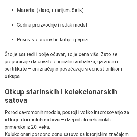
Materijal (zlato, titanijum, čelik)
Godina proizvodnje i redak model
Prisustvo originalne kutije i papira
Što je sat ređi i bolje očuvan, to je cena viša. Zato se
preporučuje da čuvate originalnu ambalažu, garanciju i
sertifikate – oni značajno povećavaju vrednost prilikom
otkupa.
Otkup starinskih i kolekcionarskih
satova
Pored savremenih modela, postoji i veliko interesovanje za
otkup starinskih satova
– džepnih ili mehaničkih
primeraka iz 20. veka.
Kolekcionari posebno cene satove sa istorijskim značajem