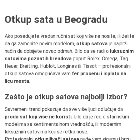
Otkup sata u Beogradu
Ako posedujete vredan ručni sat koji više ne nosite, ili želite
da ga zamenite novim modelom,
otkup satova
je najbrži
način da dobijete novac odmah. Bilo da se radi o
luksuznim
satovima poznatih brendova
poput Rolex, Omega, Tag
Heuer, Breitling, Hublot, Longines ili Tissot – profesionalni
otkup satova omogućava vam
fer procenu i isplatu na
licu mesta
.
Zašto je otkup satova najbolji izbor?
Savremeni trend pokazuje da sve više ljudi odlučuje da
proda sat koji više ne koristi
, bilo da je reč o starinskim
modelima sa sentimentalnom vrednošću, ili modernim
luksuznim satovima koji se retko nose.
Profesionalni
otkupljivači satova
nude vam sigurnu i brzu