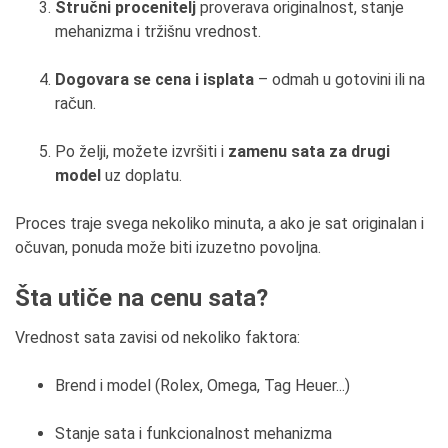
Stručni procenitelj
proverava originalnost, stanje
mehanizma i tržišnu vrednost.
Dogovara se cena i isplata
– odmah u gotovini ili na
račun.
Po želji, možete izvršiti i
zamenu sata za drugi
model
uz doplatu.
Proces traje svega nekoliko minuta, a ako je sat originalan i
očuvan, ponuda može biti izuzetno povoljna.
Šta utiče na cenu sata?
Vrednost sata zavisi od nekoliko faktora:
Brend i model (Rolex, Omega, Tag Heuer...)
Stanje sata i funkcionalnost mehanizma