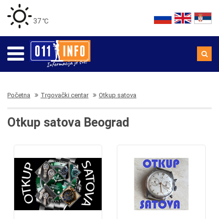
37 ℃
Početna
Trgovački centar
Otkup satova
Otkup satova Beograd