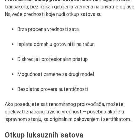
transakciju, bez rizika i gubljenja vremena na privatne oglase.
Najveće prednosti koje nudi otkup satova su:
Brza procena vrednosti sata
Isplata odmah u gotovini ili na račun
Diskrecija i profesionalan pristup
Mogućnost zamene za drugi model
Besplatna provera autentičnosti
Ako posedujete sat renomiranog proizvođača, možete
očekivati značajnu tržišnu vrednost – posebno ako je u
ispravnom stanju, sa originalnim pakovanjem i sertifikatom.
Otkup luksuznih satova