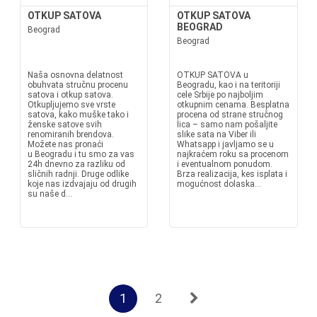
OTKUP SATOVA
OTKUP SATOVA
BEOGRAD
Beograd
Beograd
Naša osnovna delatnost
OTKUP SATOVA u
obuhvata stručnu procenu
Beogradu, kao i na teritoriji
satova i otkup satova.
cele Srbije po najboljim
Otkupljujemo sve vrste
otkupnim cenama. Besplatna
satova, kako muške tako i
procena od strane stručnog
ženske satove svih
lica – samo nam pošaljite
renomiranih brendova.
slike sata na Viber ili
Možete nas pronaći
Whatsapp i javljamo se u
u Beogradu i tu smo za vas
najkraćem roku sa procenom
24h dnevno za razliku od
i eventualnom ponudom.
sličnih radnji. Druge odlike
Brza realizacija, kes isplata i
koje nas izdvajaju od drugih
mogućnost dolaska...
su naše d...
1
2