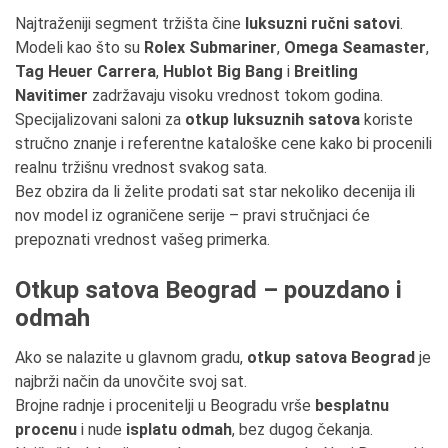
Najtraženiji segment tržišta čine
luksuzni ručni satovi
.
Modeli kao što su
Rolex Submariner
,
Omega Seamaster
,
Tag Heuer Carrera
,
Hublot Big Bang
i
Breitling
Navitimer
zadržavaju visoku vrednost tokom godina.
Specijalizovani saloni za
otkup luksuznih satova
koriste
stručno znanje i referentne kataloške cene kako bi procenili
realnu tržišnu vrednost svakog sata.
Bez obzira da li želite prodati sat star nekoliko decenija ili
nov model iz ograničene serije – pravi stručnjaci će
prepoznati vrednost vašeg primerka.
Otkup satova Beograd – pouzdano i
odmah
Ako se nalazite u glavnom gradu,
otkup satova Beograd
je
najbrži način da unovčite svoj sat.
Brojne radnje i procenitelji u Beogradu vrše
besplatnu
procenu
i nude
isplatu odmah
, bez dugog čekanja.