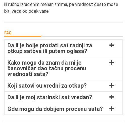
ili ručno izrađenim mehanizmima, pa vrednost često može
biti veća od očekivane.
FAQ
Da li je bolje prodati sat radnji za
otkup satova ili putem oglasa?
Kako mogu da znam da mi je
časovničar dao tačnu procenu
vrednosti sata?
Koji satovi su vredni za otkup?
Da li je moj starinski sat vredan?
Gde mogu da dobijem procenu sata?