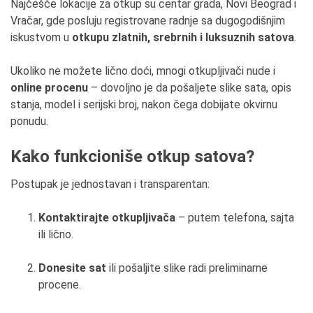
Najčešće lokacije za otkup su centar grada, Novi Beograd i
Vračar, gde posluju registrovane radnje sa dugogodišnjim
iskustvom u
otkupu zlatnih, srebrnih i luksuznih satova
.
Ukoliko ne možete lično doći, mnogi otkupljivači nude i
online procenu
– dovoljno je da pošaljete slike sata, opis
stanja, model i serijski broj, nakon čega dobijate okvirnu
ponudu.
Kako funkcioniše otkup satova?
Postupak je jednostavan i transparentan:
Kontaktirajte otkupljivača
– putem telefona, sajta
ili lično.
Donesite sat
ili pošaljite slike radi preliminarne
procene.