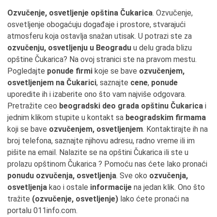
Ozvučenje, osvetljenje opština Čukarica
. Ozvučenje,
osvetljenje obogaćuju događaje i prostore, stvarajući
atmosferu koja ostavlja snažan utisak. U potrazi ste za
ozvučenju, osvetljenju u Beogradu
u delu grada blizu
opštine Čukarica? Na ovoj stranici ste na pravom mestu.
Pogledajte
ponude firmi
koje se bave
ozvučenjem,
osvetljenjem na Čukarici
, saznajte
cene
,
ponude
uporedite ih i izaberite ono što vam najviše odgovara.
Pretražite ceo
beogradski deo grada opštinu Čukarica
i
jednim klikom stupite u kontakt sa
beogradskim firmama
koji se bave
ozvučenjem, osvetljenjem
. Kontaktirajte ih na
broj telefona, saznajte njihovu adresu, radno vreme ili im
pišite na email. Nalazite se na opštini Čukarica ili ste u
prolazu opštinom Čukarica ? Pomoću nas ćete lako pronaći
ponudu ozvučenja, osvetljenja
. Sve oko
ozvučenja,
osvetljenja
kao i ostale
informacije
na jedan klik. Ono što
tražite
(ozvučenje, osvetljenje)
lako ćete pronaći na
portalu 011info.com.