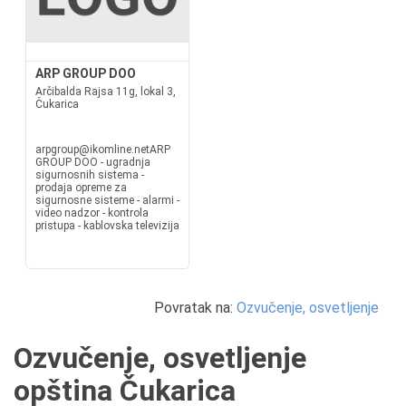
ARP GROUP DOO
Arčibalda Rajsa 11g, lokal 3,
Čukarica
arpgroup@ikomline.netARP
GROUP DOO - ugradnja
sigurnosnih sistema -
prodaja opreme za
sigurnosne sisteme - alarmi -
video nadzor - kontrola
pristupa - kablovska televizija
Povratak na:
Ozvučenje, osvetljenje
Ozvučenje, osvetljenje
opština Čukarica