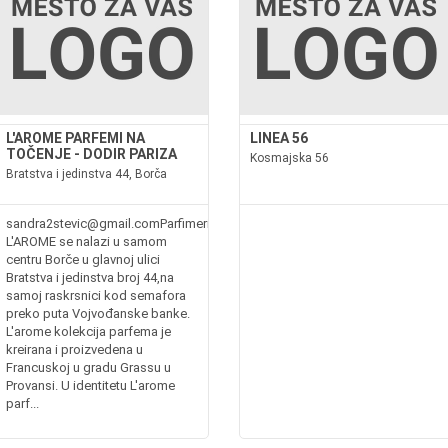
L'AROME PARFEMI NA
LINEA 56
TOČENJE - DODIR PARIZA
Kosmajska 56
Bratstva i jedinstva 44, Borča
sandra2stevic@gmail.comParfimerija
L'AROME se nalazi u samom
centru Borče u glavnoj ulici
Bratstva i jedinstva broj 44,na
samoj raskrsnici kod semafora
preko puta Vojvođanske banke.
L'arome kolekcija parfema je
kreirana i proizvedena u
Francuskoj u gradu Grassu u
Provansi. U identitetu L'arome
parf...