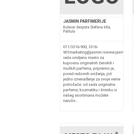
JASMIN PARFIMERIJE
Bulevar despota Stefana 68a,
Palilula
011/3316-900, 3316-
901marketing@jasmin.rswww.jasmin.rsJ
vaše omiljeno mesto za
kupovinu originalnih ženskih i
muških parfema, pripremio je,
pored redovnih sniženja, još
jedno iznenađenje za svoje verne
potrošače: od sada originalne
parfeme, kozmetiku i šminku iz
našeg asortimana možete
naručiv...