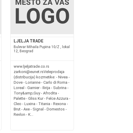
LJELJA TRADE
Bulevar Mihaila Pupina 10/Z , lokal
12, Beograd
www.ljeljatrade.co.rs
zarkoni@eunet.rsVeleprodaja
(distribucija) kozmetike: - Nivea -
Dove - Lorianne - Carlo di Roma -
Loreal - Garnier - Ilirija - Subrina -
Tony&amp;Guy - Afrodita -
Palette - Gliss Kur - Felce Azzura -
Cleo - Luxina - Titania - Rexona -
Brut - Axe - Signal - Domestos -
Revlon - K...