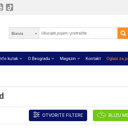
Biznis
Info kutak
O Beogradu
Magazin
Kontakt
Oglasi za 
d
OTVORITE FILTERE
BLIZU M