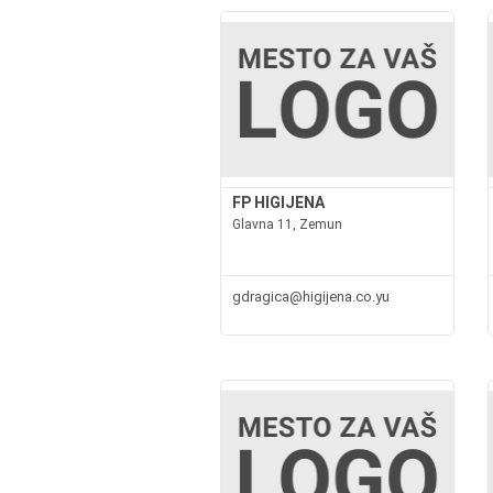
FP HIGIJENA
Glavna 11, Zemun
gdragica@higijena.co.yu