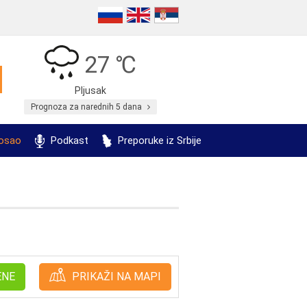
27 ℃
Pljusak
Prognoza za narednih 5 dana
posao
Podkast
Preporuke iz Srbije
ENE
PRIKAŽI NA MAPI