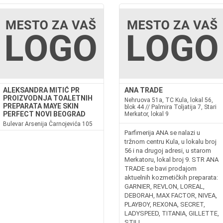
ALEKSANDRA MITIĆ PR
ANA TRADE
PROIZVODNJA TOALETNIH
Nehruova 51a, TC Kula, lokal 56,
PREPARATA MAYE SKIN
blok 44 // Palmira Toljatija 7, Stari
PERFECT NOVI BEOGRAD
Merkator, lokal 9
Bulevar Arsenija Čarnojevića 105
Parfimerija ANA se nalazi u
tržnom centru Kula, u lokalu broj
56 i na drugoj adresi, u starom
Merkatoru, lokal broj 9. STR ANA
TRADE se bavi prodajom
aktuelnih kozmetičkih preparata:
GARNIER, REVLON, LOREAL,
DEBORAH, MAX FACTOR, NIVEA,
PLAYBOY, REXONA, SECRET,
LADYSPEED, TITANIA, GILLETTE,
STILL,...