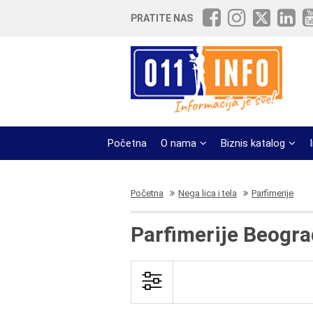
PRATITE NAS
Početna
O nama
Biznis katalog
Početna
Nega lica i tela
Parfimerije
Parfimerije Beogra