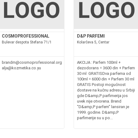
COSMOPROFESSIONAL
D&P PARFEMI
Bulevar despota Stefana 71/1
Kolarčeva 5, Centar
brandm@cosmoprofessional.org
AKCIJA : Parfem 100ml +
alja@kozmetika.co.yu
dezodorans = 3600 din + Parfem
30 ml GRATISDva parfema od
100ml = 6000 din + Parfem 30 ml
GRATIS Postoji mogućnost
dostave na kućnu adresu u Srbiji
gde D&amp;P parfimerija jos
uvek nije otvorena. Brend
"D&amp;P parfem" lansiran je
1999. godine. D&amp;P
parfimerije su u po...