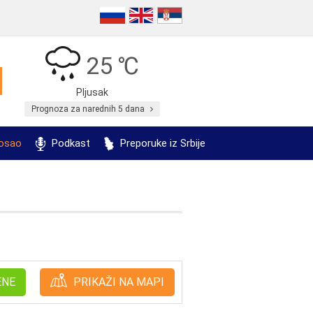
25 ℃
Pljusak
Prognoza za narednih 5 dana
posao
Podkast
Preporuke iz Srbije
ENE
PRIKAŽI NA MAPI