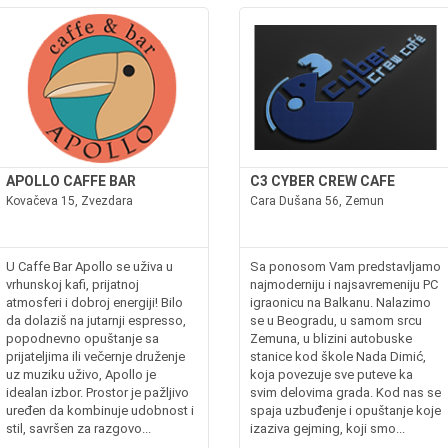
APOLLO CAFFE BAR
C3 CYBER CREW CAFE
Kovačeva 15, Zvezdara
Cara Dušana 56, Zemun
U Caffe Bar Apollo se uživa u
Sa ponosom Vam predstavljamo
vrhunskoj kafi, prijatnoj
najmoderniju i najsavremeniju PC
atmosferi i dobroj energiji! Bilo
igraonicu na Balkanu. Nalazimo
da dolaziš na jutarnji espresso,
se u Beogradu, u samom srcu
popodnevno opuštanje sa
Zemuna, u blizini autobuske
prijateljima ili večernje druženje
stanice kod škole Nada Dimić,
uz muziku uživo, Apollo je
koja povezuje sve puteve ka
idealan izbor. Prostor je pažljivo
svim delovima grada. Kod nas se
uređen da kombinuje udobnost i
spaja uzbuđenje i opuštanje koje
stil, savršen za razgovo...
izaziva gejming, koji smo...