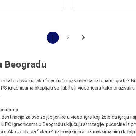
1
2
u Beogradu
 nemate dovoljno jaku “mašinu” ili pak mira da natenane igrate? Ni 
igraonicama okupljaju se ljubitelji video-igara kako bi uživali u ig
.
raonicama
stinacija za sve zaljubljenike u video-igre koji žele da igraju naj
a u PC igraonicama u Beogradu uključuju strategije, pucačine iz prv
oj. Ako želite da “pikate” najnovije igrice na maksimalnim detalj