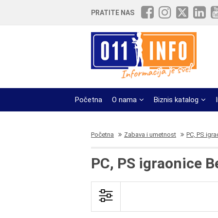
PRATITE NAS
Početna
O nama
Biznis katalog
Početna
Zabava i umetnost
PC, PS igra
PC, PS igraonice 