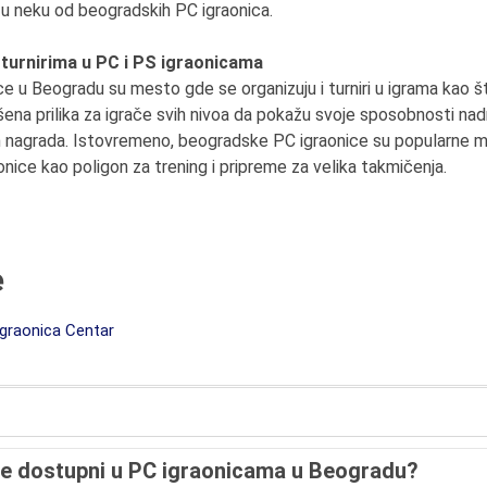
ac u neku od beogradskih PC igraonica.
 turnirima u PC i PS igraonicama
ice u Beogradu su mesto gde se organizuju i turniri u igrama kao š
ršena prilika za igrače svih nivoa da pokažu svoje sposobnosti n
 nagrada. Istovremeno, beogradske PC igraonice su popularne m
onice kao poligon za trening i pripreme za velika takmičenja.
e
graonica Centar
piće dostupni u PC igraonicama u Beogradu?