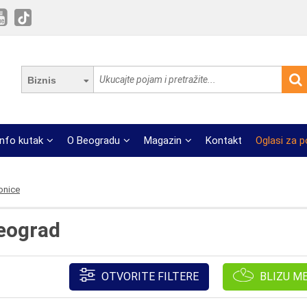
Biznis
Info kutak
O Beogradu
Magazin
Kontakt
Oglasi za 
onice
Beograd
OTVORITE FILTERE
BLIZU M