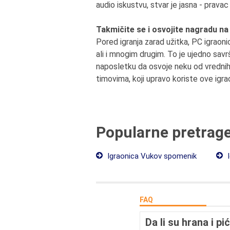
audio iskustvu, stvar je jasna - prav
Takmičite se i osvojite nagradu na
Pored igranja zarad užitka, PC igraon
ali i mnogim drugim. To je ujedno sav
naposletku da osvoje neku od vrednih
timovima, koji upravo koriste ove igra
Popularne pretrag
Igraonica Vukov spomenik
I
FAQ
Da li su hrana i 