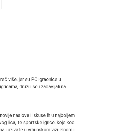
reč više, jer su PC igraonice u
ricama, družili se i zabavljali na
novije naslove i iskuse ih u najboljem
og lica, te sportske igrice, koje kod
ima i uživate u vrhunskom vizuelnom i