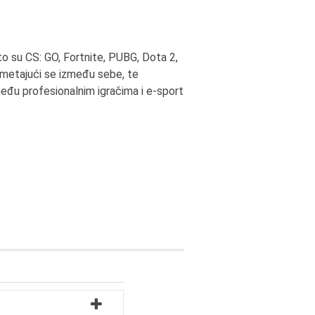
to su CS: GO, Fortnite, PUBG, Dota 2,
admetajući se između sebe, te
eđu profesionalnim igračima i e-sport