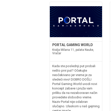
PORTAL GAMING WORLD
Kralja Milana 11, palata Nauke,
Vračar
Kada ste poslednji put probali
nešto prvi put? Očekujte
neočekivano jer vreme je za
sledeći nivo! DOBRO DOŠLI
Portal Gaming World uvodi novi
koncept zabave i pruža vam
priliku da na nezaboravan način
provedete slobodno vreme.
Naziv Portal nije odabran
slučajno. Ulaskom u naš gejming
centar imaće...