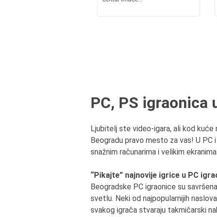
PC, PS igraonica 
Ljubitelj ste video-igara, ali kod kuće
Beogradu pravo mesto za vas! U PC i PS 
snažnim računarima i velikim ekranima
“Pikajte” najnovije igrice u PC ig
Beogradske PC igraonice su savršena de
svetlu. Neki od najpopularnijih naslov
svakog igrača stvaraju takmičarski nab