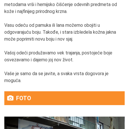
metodama vrši i hemijsko čišćenje odevnih predmeta od
kože i najfinijeg prirodnog krzna.
Vasu odeću od pamuka ili lana možemo obojiti u
odgovarajuću boju. Takođe, i stara izbledela kožna jakna
može poprimiti novu boju i nov sjaj.
Vašoj odeći produžavamo vek trajanja, postojeće boje
osvezavamo i dajemo joj nov život.
Vaše je samo da se javite, a svaka vrsta dogovora je
moguća.
FOTO