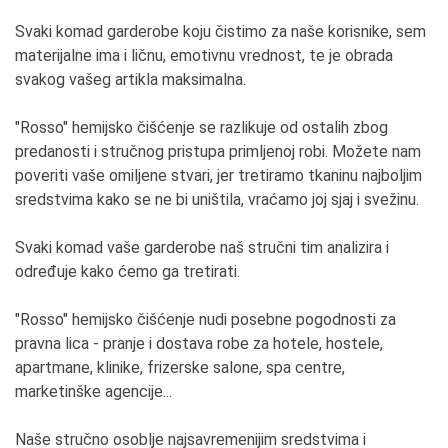
Svaki komad garderobe koju čistimo za naše korisnike, sem
materijalne ima i ličnu, emotivnu vrednost, te je obrada
svakog vašeg artikla maksimalna.
"Rosso" hemijsko čišćenje se razlikuje od ostalih zbog
predanosti i stručnog pristupa primljenoj robi. Možete nam
poveriti vaše omiljene stvari, jer tretiramo tkaninu najboljim
sredstvima kako se ne bi uništila, vraćamo joj sjaj i svežinu.
Svaki komad vaše garderobe naš stručni tim analizira i
određuje kako ćemo ga tretirati.
"Rosso" hemijsko čišćenje nudi posebne pogodnosti za
pravna lica - pranje i dostava robe za hotele, hostele,
apartmane, klinike, frizerske salone, spa centre,
marketinške agencije...
Naše stručno osoblje najsavremenijim sredstvima i