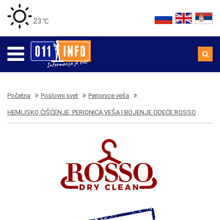
23 ℃
Početna
Poslovni svet
Perionice veša
HEMIJSKO ČIŠĆENJE, PERIONICA VEŠA I BOJENJE ODEĆE ROSSO