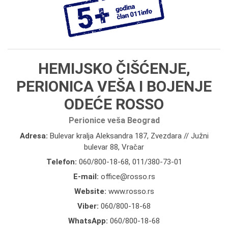
HEMIJSKO ČIŠĆENJE,
PERIONICA VEŠA I BOJENJE
ODEĆE ROSSO
Perionice veša Beograd
Adresa:
Bulevar kralja Aleksandra 187, Zvezdara // Južni
bulevar 88, Vračar
Telefon:
060/800-18-68
,
011/380-73-01
E-mail:
office@rosso.rs
Website:
www.rosso.rs
Viber:
060/800-18-68
WhatsApp:
060/800-18-68