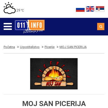
29 ℃
Početna
Ugostiteljstvo
Picerije
MOJ SAN PICERIJA
MOJ SAN PICERIJA