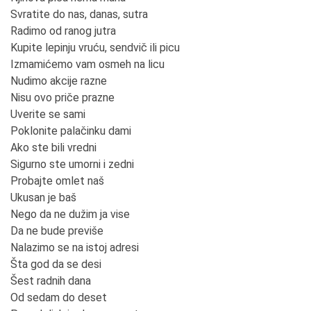
Svratite do nas, danas, sutra
Radimo od ranog jutra
Kupite lepinju vruću, sendvič ili picu
Izmamićemo vam osmeh na licu
Nudimo akcije razne
Nisu ovo priče prazne
Uverite se sami
Poklonite palačinku dami
Ako ste bili vredni
Sigurno ste umorni i zedni
Probajte omlet naš
Ukusan je baš
Nego da ne dužim ja vise
Da ne bude previše
Nalazimo se na istoj adresi
Šta god da se desi
Šest radnih dana
Od sedam do deset