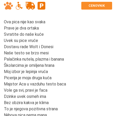
CENOVNIK
Ova pica nije kao svaka
Prave je dva ortaka
Svratite do naše kuće
Uvek su pice vruće
Dostavu rade Wolt i Donesi
Naše testo se brzo mesi
Palačinka nutela, plazma i banana
Školarcima je omiljena hrana
Moj izbor je lepinja vruća
Picerija je moja druga kuća
Majstor Aca u vazduhu testo baca
Vole ga svi, pravi je faca
Dzinke uvek osmeh ima
Bez obzira kakva je klima
To je njegova pozitivna strana
Njihova pica nema mana