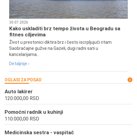
30.07.2026
Kako uskladiti brz tempo života u Beogradu sa
fitnes ciljevima
Život u prestonici diktira brz i često iscrpljujući ritam.
Saobraćajne gužve na Gazeli, dugi radni sati u
kancelarijama...
Detaljnije ›
OGLASI ZA POSAO
Auto lakirer
120.000,00 RSD
Pomoćni radnik u kuhinji
110.000,00 RSD
Medicinska sestra - vaspitač