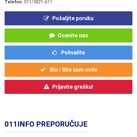
Telefon:
011/3821-611
Pošaljite poruku
Ocenite nas
Pohvalite
Bio / Bila sam ovde
Prijavite grešku!
011INFO PREPORUČUJE