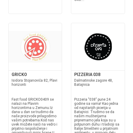
GRICKO
PIZZERIA 038
Isidora Stojanovića 82, Plavi
Dalmatinske zagore 48,
horizonti
Batajnica
Fast food GRICKO0409 se
Pizzeria "038" pune 24
nalazi na Plavim
godine sa vama! Kao jedna
horizontima u Zemunu.Iz
od najstarijih picerija u
dana u dan se trudimo da
Batajnici. Trudimo se da
naše proizvode prilagodimo
našim mušterijama
vašim potrebama.Kod nas
pripremamo jela koja su u
uvek možete naići na vedro i
potpunom duhu i tradiciji sa
prijatno raspoloženje i
Italije.Smešteni u prijatnom
omamljujući miris hrane.U
ambijentu, u mirnom delu