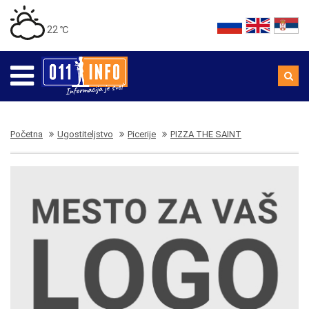
22 ℃
Početna
Ugostiteljstvo
Picerije
PIZZA THE SAINT