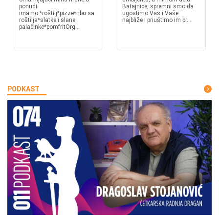
ponudi
Batajnice, spremni smo da
imamo:*roštilj*pizze*ribu sa
ugostimo Vas i Vaše
roštilja*slatke i slane
najbliže i priuštimo im pr...
palačinke*pomfritOrg...
PODKAST