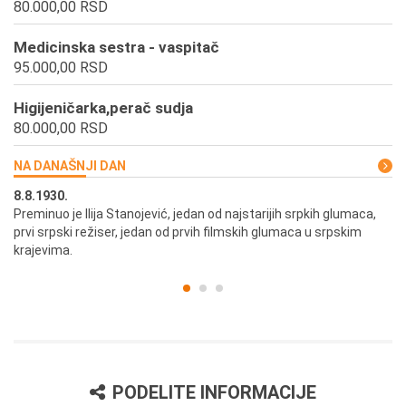
80.000,00 RSD
Medicinska sestra - vaspitač
95.000,00 RSD
Higijeničarka,perač sudja
80.000,00 RSD
NA DANAŠNJI DAN
8.8.1930.
8.
Preminuo je Ilija Stanojević, jedan od najstarijih srpkih glumaca,
U 
prvi srpski režiser, jedan od prvih filmskih glumaca u srpskim
krajevima.
PODELITE INFORMACIJE