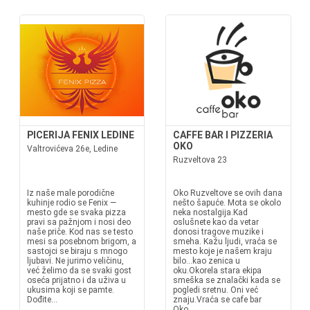
PICERIJA FENIX LEDINE
CAFFE BAR I PIZZERIA
OKO
Valtrovićeva 26e, Ledine
Ruzveltova 23
Iz naše male porodične
Oko Ruzveltove se ovih dana
kuhinje rodio se Fenix —
nešto šapuće. Mota se okolo
mesto gde se svaka pizza
neka nostalgija.Kad
pravi sa pažnjom i nosi deo
oslušnete kao da vetar
naše priče. Kod nas se testo
donosi tragove muzike i
mesi sa posebnom brigom, a
smeha. Kažu ljudi, vraća se
sastojci se biraju s mnogo
mesto koje je našem kraju
ljubavi. Ne jurimo veličinu,
bilo...kao zenica u
već želimo da se svaki gost
oku.Okorela stara ekipa
oseća prijatno i da uživa u
smeška se znalački kada se
ukusima koji se pamte.
pogledi sretnu. Oni već
Dođite...
znaju.Vraća se cafe bar
Oko....