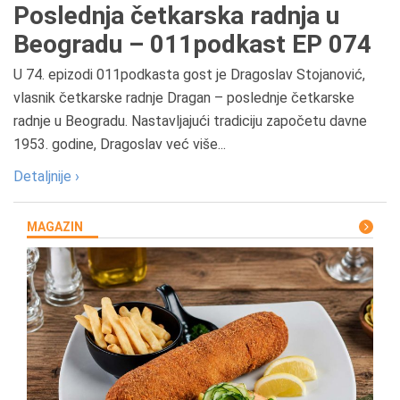
Poslednja četkarska radnja u
Beogradu – 011podkast EP 074
U 74. epizodi 011podkasta gost je Dragoslav Stojanović,
vlasnik četkarske radnje Dragan – poslednje četkarske
radnje u Beogradu. Nastavljajući tradiciju započetu davne
1953. godine, Dragoslav već više...
Detaljnije ›
MAGAZIN