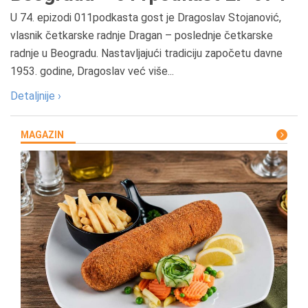
U 74. epizodi 011podkasta gost je Dragoslav Stojanović,
vlasnik četkarske radnje Dragan – poslednje četkarske
radnje u Beogradu. Nastavljajući tradiciju započetu davne
1953. godine, Dragoslav već više...
Detaljnije ›
MAGAZIN