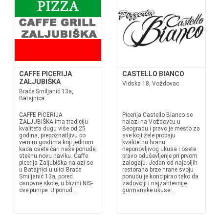
CAFFE PICERIJA
CASTELLO BIANCO
ZALJUBIŠKA
Vidska 18, Voždovac
Braće Smiljanić 13a,
Batajnica
CAFFE PICERIJA
Picerija Castello Bianco se
ZALJUBIŠKA ima tradiciju
nalazi na Voždovcu u
kvaliteta dugu više od 25
Beogradu i pravo je mesto za
godina, prepoznatljivu po
sve koji žele probaju
vernim gostima koji jednom
kvalitetnu hranu
kada osete čari naše ponude,
neponovljivog ukusa i osete
steknu novu naviku. Caffe
pravo oduševljenje pri prvom
picerija Zaljubiška nalazi se
zalogaju. Jedan od najboljih
u Batajnici u ulici Braće
restorana brze hrane svoju
Smiljanić 13a, pored
ponudu je koncipirao tako da
osnovne skole, u blizini NIS-
zadovolji i najzahtevnije
ove pumpe. U ponud...
gurmanske ukuse...