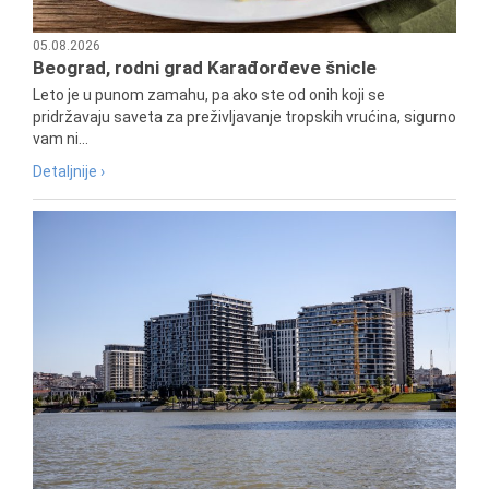
05.08.2026
Beograd, rodni grad Karađorđeve šnicle
Leto je u punom zamahu, pa ako ste od onih koji se
pridržavaju saveta za preživljavanje tropskih vrućina, sigurno
vam ni...
Detaljnije ›