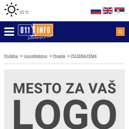
32 ℃
Početna
Ugostiteljstvo
Picerije
PIZZERIA FENIX