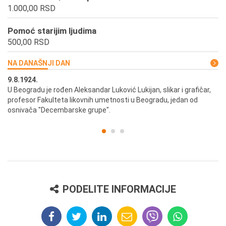
1.000,00 RSD
Pomoć starijim ljudima
500,00 RSD
NA DANAŠNJI DAN
9.8.1924.
9.
U Beogradu je rođen Aleksandar Luković Lukijan, slikar i grafičar,
Pr
profesor Fakulteta likovnih umetnosti u Beogradu, jedan od
a,
osnivača "Decembarske grupe".
PODELITE INFORMACIJE