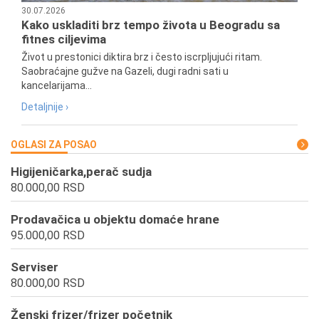
30.07.2026
Kako uskladiti brz tempo života u Beogradu sa
fitnes ciljevima
Život u prestonici diktira brz i često iscrpljujući ritam.
Saobraćajne gužve na Gazeli, dugi radni sati u
kancelarijama...
Detaljnije ›
OGLASI ZA POSAO
Higijeničarka,perač sudja
80.000,00 RSD
Prodavačica u objektu domaće hrane
95.000,00 RSD
Serviser
80.000,00 RSD
Ženski frizer/frizer početnik