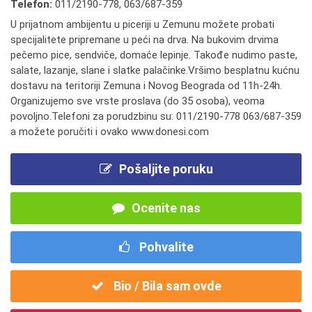
Telefon:
011/2190-778
,
063/687-359
U prijatnom ambijentu u piceriji u Zemunu možete probati
specijalitete pripremane u peći na drva. Na bukovim drvima
pečemo pice, sendviče, domaće lepinje. Takođe nudimo paste,
salate, lazanje, slane i slatke palačinke.Vršimo besplatnu kućnu
dostavu na teritoriji Zemuna i Novog Beograda od 11h-24h.
Organizujemo sve vrste proslava (do 35 osoba), veoma
povoljno.Telefoni za porudzbinu su: 011/2190-778 063/687-359
a možete poručiti i ovako www.donesi.com
Pošaljite poruku
Ocenite nas
Pohvalite
Bio / Bila sam ovde