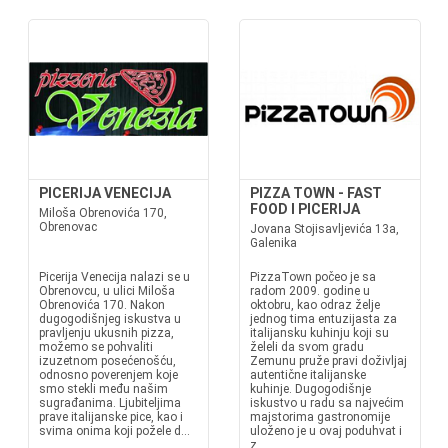
PICERIJA VENECIJA
PIZZA TOWN - FAST
FOOD I PICERIJA
Miloša Obrenovića 170,
Obrenovac
Jovana Stojisavljevića 13a,
Galenika
Picerija Venecija nalazi se u
PizzaTown počeo je sa
Obrenovcu, u ulici Miloša
radom 2009. godine u
Obrenovića 170. Nakon
oktobru, kao odraz želje
dugogodišnjeg iskustva u
jednog tima entuzijasta za
pravljenju ukusnih pizza,
italijansku kuhinju koji su
možemo se pohvaliti
želeli da svom gradu
izuzetnom posećenošću,
Zemunu pruže pravi doživljaj
odnosno poverenjem koje
autentične italijanske
smo stekli među našim
kuhinje. Dugogodišnje
sugrađanima. Ljubiteljima
iskustvo u radu sa najvećim
prave italijanske pice, kao i
majstorima gastronomije
svima onima koji požele d...
uloženo je u ovaj poduhvat i
z...